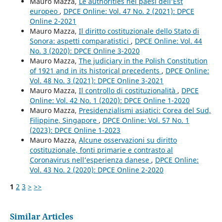
Mauro Mazza,
Le authorities nei paesi dell’Est
europeo
,
DPCE Online: Vol. 47 No. 2 (2021): DPCE
Online 2-2021
Mauro Mazza,
Il diritto costituzionale dello Stato di
Sonora: aspetti comparatistici
,
DPCE Online: Vol. 44
No. 3 (2020): DPCE Online 3-2020
Mauro Mazza,
The judiciary in the Polish Constitution
of 1921 and in its historical precedents
,
DPCE Online:
Vol. 48 No. 3 (2021): DPCE Online 3-2021
Mauro Mazza,
Il controllo di costituzionalità
,
DPCE
Online: Vol. 42 No. 1 (2020): DPCE Online 1-2020
Mauro Mazza,
Presidenzialismi asiatici: Corea del Sud,
Filippine, Singapore
,
DPCE Online: Vol. 57 No. 1
(2023): DPCE Online 1-2023
Mauro Mazza,
Alcune osservazioni su diritto
costituzionale, fonti primarie e contrasto al
Coronavirus nell’esperienza danese
,
DPCE Online:
Vol. 43 No. 2 (2020): DPCE Online 2-2020
1
2
3
>
>>
Similar Articles