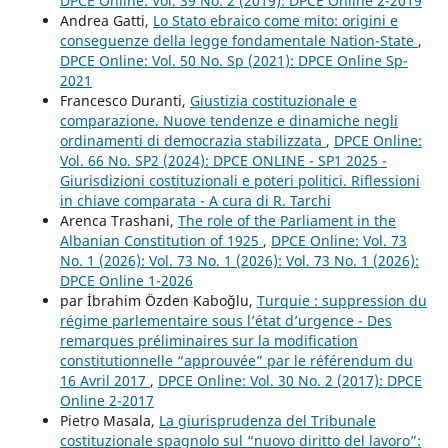
DPCE Online: Vol. 39 No. 2 (2019): DPCE Online 2-2019
Andrea Gatti,
Lo Stato ebraico come mito: origini e
conseguenze della legge fondamentale Nation-State
,
DPCE Online: Vol. 50 No. Sp (2021): DPCE Online Sp-
2021
Francesco Duranti,
Giustizia costituzionale e
comparazione. Nuove tendenze e dinamiche negli
ordinamenti di democrazia stabilizzata
,
DPCE Online:
Vol. 66 No. SP2 (2024): DPCE ONLINE - SP1 2025 -
Giurisdizioni costituzionali e poteri politici. Riflessioni
in chiave comparata - A cura di R. Tarchi
Arenca Trashani,
The role of the Parliament in the
Albanian Constitution of 1925
,
DPCE Online: Vol. 73
No. 1 (2026): Vol. 73 No. 1 (2026): Vol. 73 No. 1 (2026):
DPCE Online 1-2026
par İbrahim Özden Kaboğlu,
Turquie : suppression du
régime parlementaire sous l’état d’urgence - Des
remarques préliminaires sur la modification
constitutionnelle “approuvée” par le référendum du
16 Avril 2017
,
DPCE Online: Vol. 30 No. 2 (2017): DPCE
Online 2-2017
Pietro Masala,
La giurisprudenza del Tribunale
costituzionale spagnolo sul “nuovo diritto del lavoro”: