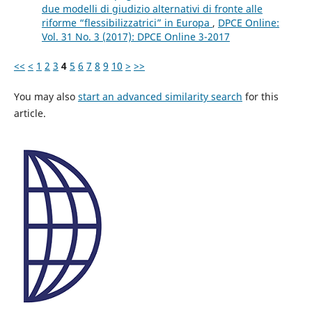
due modelli di giudizio alternativi di fronte alle
riforme “flessibilizzatrici” in Europa
,
DPCE Online:
Vol. 31 No. 3 (2017): DPCE Online 3-2017
<<
<
1
2
3
4
5
6
7
8
9
10
>
>>
You may also
start an advanced similarity search
for this
article.