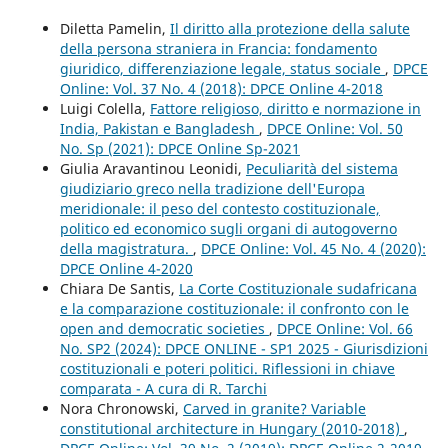
Diletta Pamelin,
Il diritto alla protezione della salute
della persona straniera in Francia: fondamento
giuridico, differenziazione legale, status sociale
,
DPCE
Online: Vol. 37 No. 4 (2018): DPCE Online 4-2018
Luigi Colella,
Fattore religioso, diritto e normazione in
India, Pakistan e Bangladesh
,
DPCE Online: Vol. 50
No. Sp (2021): DPCE Online Sp-2021
Giulia Aravantinou Leonidi,
Peculiarità del sistema
giudiziario greco nella tradizione dell'Europa
meridionale: il peso del contesto costituzionale,
politico ed economico sugli organi di autogoverno
della magistratura.
,
DPCE Online: Vol. 45 No. 4 (2020):
DPCE Online 4-2020
Chiara De Santis,
La Corte Costituzionale sudafricana
e la comparazione costituzionale: il confronto con le
open and democratic societies
,
DPCE Online: Vol. 66
No. SP2 (2024): DPCE ONLINE - SP1 2025 - Giurisdizioni
costituzionali e poteri politici. Riflessioni in chiave
comparata - A cura di R. Tarchi
Nora Chronowski,
Carved in granite? Variable
constitutional architecture in Hungary (2010-2018)
,