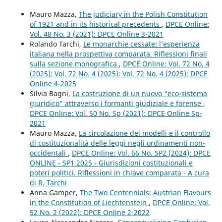
Mauro Mazza,
The judiciary in the Polish Constitution
of 1921 and in its historical precedents
,
DPCE Online:
Vol. 48 No. 3 (2021): DPCE Online 3-2021
Rolando Tarchi,
Le monarchie cessate: l’esperienza
italiana nella prospettiva comparata. Riflessioni finali
sulla sezione monografica
,
DPCE Online: Vol. 72 No. 4
(2025): Vol. 72 No. 4 (2025): Vol. 72 No. 4 (2025): DPCE
Online 4-2025
Silvia Bagni,
La costruzione di un nuovo “eco-sistema
giuridico” attraverso i formanti giudiziale e forense
,
DPCE Online: Vol. 50 No. Sp (2021): DPCE Online Sp-
2021
Mauro Mazza,
La circolazione dei modelli e il controllo
di costituzionalità delle leggi negli ordinamenti non-
occidentali
,
DPCE Online: Vol. 66 No. SP2 (2024): DPCE
ONLINE - SP1 2025 - Giurisdizioni costituzionali e
poteri politici. Riflessioni in chiave comparata - A cura
di R. Tarchi
Anna Gamper,
The Two Centennials: Austrian Flavours
in the Constitution of Liechtenstein
,
DPCE Online: Vol.
52 No. 2 (2022): DPCE Online 2-2022