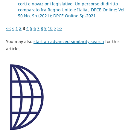
corti e novazioni legislative. Un percorso di diritto
comparato fra Regno Unito e Italia
,
DPCE Online: Vol.
50 No. Sp (2021): DPCE Online Sp-2021
<<
<
1
2
3
4
5
6
7
8
9
10
>
>>
You may also
start an advanced similarity search
for this
article.