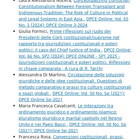
Laura Alessandra Nocera,
Conceptualizing Confucian
Constitutionalism Between Foreign Transplant and
Indigenous Tradition: The Role of Culture in Political
and Legal Systems in East Asia
,
DPCE Online: Vol. 65
No. 3 (2024): DPCE Online 3-2024
Giulia Formici,
Prime riflessioni sul ruolo dei
Presidenti delle Corti costituzionali/supreme nel
rapporto tra giurisdizioni costituzionali e poteri
politici: il caso del Chief Justice of India
,
DPCE Online:
Vol. 66 No. SP2 (2024): DPCE ONLINE - SP1 2025 -
Giurisdizioni costituzionali e poteri politici. Riflessioni
in chiave comparata - A cura di R. Tarchi
Alessandra Di Martino,
Circolazione delle soluzioni
giuridiche e delle idee costituzionali. Questioni di
metodo comparativo e prassi tra culture costituzionali
e spazi globali
,
DPCE Online: Vol. 50 No. Sp (2021):
DPCE Online Sp-2021
Maria Francesca Cavalcanti,
Le interazioni tra
ordinamento giuridico e ordinamento islamico:
pluralismo giuridico e marital captivity nel Regno
Unito e nei Paesi Bassi
,
DPCE Online: Vol. 50 No. Sp
(2021): DPCE Online Sp-2021
Francesca Rosa,
Convenzioni costituzionali, prassi,