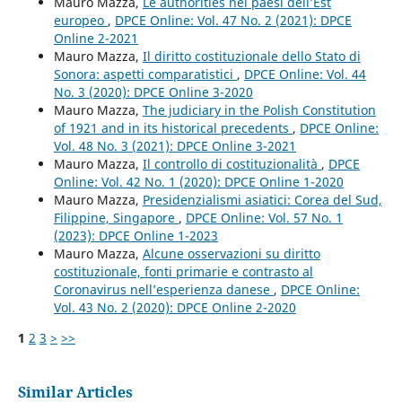
Mauro Mazza,
Le authorities nei paesi dell’Est
europeo
,
DPCE Online: Vol. 47 No. 2 (2021): DPCE
Online 2-2021
Mauro Mazza,
Il diritto costituzionale dello Stato di
Sonora: aspetti comparatistici
,
DPCE Online: Vol. 44
No. 3 (2020): DPCE Online 3-2020
Mauro Mazza,
The judiciary in the Polish Constitution
of 1921 and in its historical precedents
,
DPCE Online:
Vol. 48 No. 3 (2021): DPCE Online 3-2021
Mauro Mazza,
Il controllo di costituzionalità
,
DPCE
Online: Vol. 42 No. 1 (2020): DPCE Online 1-2020
Mauro Mazza,
Presidenzialismi asiatici: Corea del Sud,
Filippine, Singapore
,
DPCE Online: Vol. 57 No. 1
(2023): DPCE Online 1-2023
Mauro Mazza,
Alcune osservazioni su diritto
costituzionale, fonti primarie e contrasto al
Coronavirus nell’esperienza danese
,
DPCE Online:
Vol. 43 No. 2 (2020): DPCE Online 2-2020
1
2
3
>
>>
Similar Articles