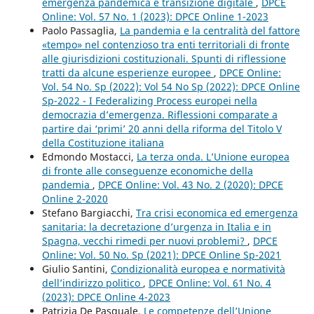
emergenza pandemica e transizione digitale
,
DPCE
Online: Vol. 57 No. 1 (2023): DPCE Online 1-2023
Paolo Passaglia,
La pandemia e la centralità del fattore
«tempo» nel contenzioso tra enti territoriali di fronte
alle giurisdizioni costituzionali. Spunti di riflessione
tratti da alcune esperienze europee
,
DPCE Online:
Vol. 54 No. Sp (2022): Vol 54 No Sp (2022): DPCE Online
Sp-2022 - I Federalizing Process europei nella
democrazia d’emergenza. Riflessioni comparate a
partire dai ‘primi’ 20 anni della riforma del Titolo V
della Costituzione italiana
Edmondo Mostacci,
La terza onda. L’Unione europea
di fronte alle conseguenze economiche della
pandemia
,
DPCE Online: Vol. 43 No. 2 (2020): DPCE
Online 2-2020
Stefano Bargiacchi,
Tra crisi economica ed emergenza
sanitaria: la decretazione d’urgenza in Italia e in
Spagna, vecchi rimedi per nuovi problemi?
,
DPCE
Online: Vol. 50 No. Sp (2021): DPCE Online Sp-2021
Giulio Santini,
Condizionalità europea e normatività
dell’indirizzo politico
,
DPCE Online: Vol. 61 No. 4
(2023): DPCE Online 4-2023
Patrizia De Pasquale,
Le competenze dell’Unione