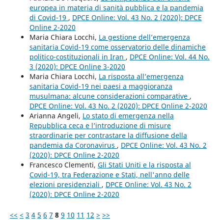
europea in materia di sanità pubblica e la pandemia
di Covid-19
,
DPCE Online: Vol. 43 No. 2 (2020): DPCE
Online 2-2020
Maria Chiara Locchi,
La gestione dell’emergenza
sanitaria Covid-19 come osservatorio delle dinamiche
politico-costituzionali in Iran
,
DPCE Online: Vol. 44 No.
3 (2020): DPCE Online 3-2020
Maria Chiara Locchi,
La risposta all’emergenza
sanitaria Covid-19 nei paesi a maggioranza
musulmana: alcune considerazioni comparative
,
DPCE Online: Vol. 43 No. 2 (2020): DPCE Online 2-2020
Arianna Angeli,
Lo stato di emergenza nella
Repubblica ceca e l’introduzione di misure
straordinarie per contrastare la diffusione della
pandemia da Coronavirus
,
DPCE Online: Vol. 43 No. 2
(2020): DPCE Online 2-2020
Francesco Clementi,
Gli Stati Uniti e la risposta al
Covid-19, tra Federazione e Stati, nell'anno delle
elezioni presidenziali
,
DPCE Online: Vol. 43 No. 2
(2020): DPCE Online 2-2020
<<
<
3
4
5
6
7
8
9
10
11
12
>
>>