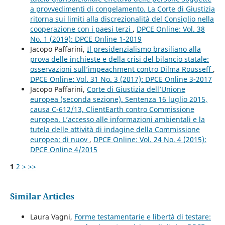
a provvedimenti di congelamento. La Corte di Giustizia
ritorna sui limiti alla discrezionalità del Consiglio nella
cooperazione con i paesi terzi
,
DPCE Online: Vol. 38
No. 1 (2019): DPCE Online 1-2019
Jacopo Paffarini,
Il presidenzialismo brasiliano alla
prova delle inchieste e della crisi del bilancio statale:
osservazioni sull’impeachment contro Dilma Rousseff
,
DPCE Online: Vol. 31 No. 3 (2017): DPCE Online 3-2017
Jacopo Paffarini,
Corte di Giustizia dell’Unione
europea (seconda sezione). Sentenza 16 luglio 2015,
causa C-612/13, ClientEarth contro Commissione
europea. L’accesso alle informazioni ambientali e la
tutela delle attività di indagine della Commissione
europea: di nuov
,
DPCE Online: Vol. 24 No. 4 (2015):
DPCE Online 4/2015
1
2
>
>>
Similar Articles
Laura Vagni,
Forme testamentarie e libertà di testare: