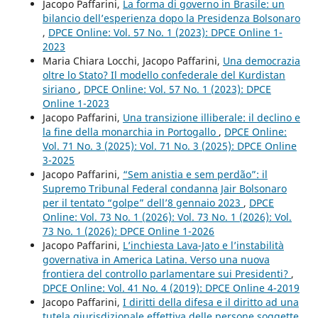
Jacopo Paffarini,
La forma di governo in Brasile: un
bilancio dell’esperienza dopo la Presidenza Bolsonaro
,
DPCE Online: Vol. 57 No. 1 (2023): DPCE Online 1-
2023
Maria Chiara Locchi, Jacopo Paffarini,
Una democrazia
oltre lo Stato? Il modello confederale del Kurdistan
siriano
,
DPCE Online: Vol. 57 No. 1 (2023): DPCE
Online 1-2023
Jacopo Paffarini,
Una transizione illiberale: il declino e
la fine della monarchia in Portogallo
,
DPCE Online:
Vol. 71 No. 3 (2025): Vol. 71 No. 3 (2025): DPCE Online
3-2025
Jacopo Paffarini,
“Sem anistia e sem perdão”: il
Supremo Tribunal Federal condanna Jair Bolsonaro
per il tentato “golpe” dell’8 gennaio 2023
,
DPCE
Online: Vol. 73 No. 1 (2026): Vol. 73 No. 1 (2026): Vol.
73 No. 1 (2026): DPCE Online 1-2026
Jacopo Paffarini,
L’inchiesta Lava-Jato e l’instabilità
governativa in America Latina. Verso una nuova
frontiera del controllo parlamentare sui Presidenti?
,
DPCE Online: Vol. 41 No. 4 (2019): DPCE Online 4-2019
Jacopo Paffarini,
I diritti della difesa e il diritto ad una
tutela giurisdizionale effettiva delle persone soggette