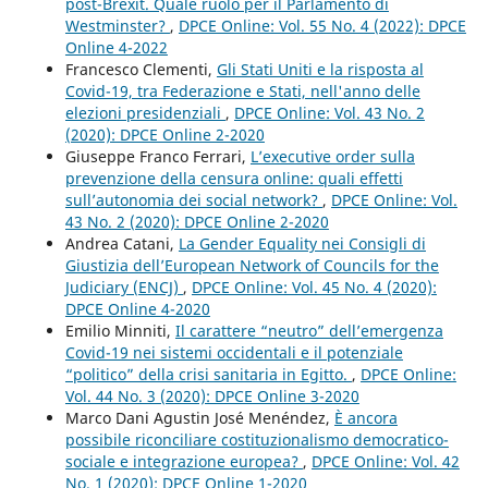
post-Brexit. Quale ruolo per il Parlamento di
Westminster?
,
DPCE Online: Vol. 55 No. 4 (2022): DPCE
Online 4-2022
Francesco Clementi,
Gli Stati Uniti e la risposta al
Covid-19, tra Federazione e Stati, nell'anno delle
elezioni presidenziali
,
DPCE Online: Vol. 43 No. 2
(2020): DPCE Online 2-2020
Giuseppe Franco Ferrari,
L’executive order sulla
prevenzione della censura online: quali effetti
sull’autonomia dei social network?
,
DPCE Online: Vol.
43 No. 2 (2020): DPCE Online 2-2020
Andrea Catani,
La Gender Equality nei Consigli di
Giustizia dell’European Network of Councils for the
Judiciary (ENCJ)
,
DPCE Online: Vol. 45 No. 4 (2020):
DPCE Online 4-2020
Emilio Minniti,
Il carattere “neutro” dell’emergenza
Covid-19 nei sistemi occidentali e il potenziale
“politico” della crisi sanitaria in Egitto.
,
DPCE Online:
Vol. 44 No. 3 (2020): DPCE Online 3-2020
Marco Dani Agustin José Menéndez,
È ancora
possibile riconciliare costituzionalismo democratico-
sociale e integrazione europea?
,
DPCE Online: Vol. 42
No. 1 (2020): DPCE Online 1-2020