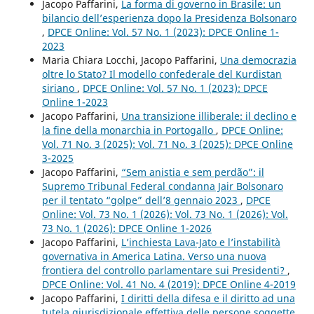
Jacopo Paffarini,
La forma di governo in Brasile: un
bilancio dell’esperienza dopo la Presidenza Bolsonaro
,
DPCE Online: Vol. 57 No. 1 (2023): DPCE Online 1-
2023
Maria Chiara Locchi, Jacopo Paffarini,
Una democrazia
oltre lo Stato? Il modello confederale del Kurdistan
siriano
,
DPCE Online: Vol. 57 No. 1 (2023): DPCE
Online 1-2023
Jacopo Paffarini,
Una transizione illiberale: il declino e
la fine della monarchia in Portogallo
,
DPCE Online:
Vol. 71 No. 3 (2025): Vol. 71 No. 3 (2025): DPCE Online
3-2025
Jacopo Paffarini,
“Sem anistia e sem perdão”: il
Supremo Tribunal Federal condanna Jair Bolsonaro
per il tentato “golpe” dell’8 gennaio 2023
,
DPCE
Online: Vol. 73 No. 1 (2026): Vol. 73 No. 1 (2026): Vol.
73 No. 1 (2026): DPCE Online 1-2026
Jacopo Paffarini,
L’inchiesta Lava-Jato e l’instabilità
governativa in America Latina. Verso una nuova
frontiera del controllo parlamentare sui Presidenti?
,
DPCE Online: Vol. 41 No. 4 (2019): DPCE Online 4-2019
Jacopo Paffarini,
I diritti della difesa e il diritto ad una
tutela giurisdizionale effettiva delle persone soggette