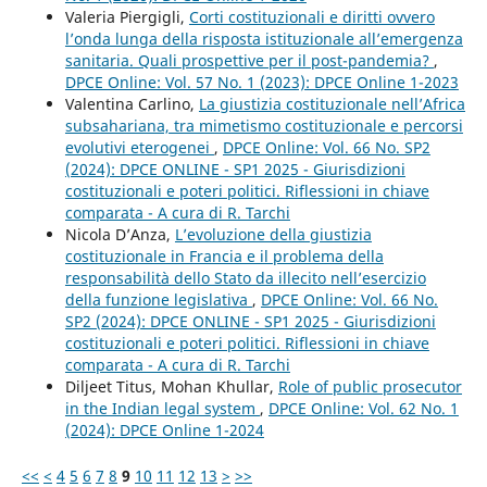
Valeria Piergigli,
Corti costituzionali e diritti ovvero
l’onda lunga della risposta istituzionale all’emergenza
sanitaria. Quali prospettive per il post-pandemia?
,
DPCE Online: Vol. 57 No. 1 (2023): DPCE Online 1-2023
Valentina Carlino,
La giustizia costituzionale nell’Africa
subsahariana, tra mimetismo costituzionale e percorsi
evolutivi eterogenei
,
DPCE Online: Vol. 66 No. SP2
(2024): DPCE ONLINE - SP1 2025 - Giurisdizioni
costituzionali e poteri politici. Riflessioni in chiave
comparata - A cura di R. Tarchi
Nicola D’Anza,
L’evoluzione della giustizia
costituzionale in Francia e il problema della
responsabilità dello Stato da illecito nell’esercizio
della funzione legislativa
,
DPCE Online: Vol. 66 No.
SP2 (2024): DPCE ONLINE - SP1 2025 - Giurisdizioni
costituzionali e poteri politici. Riflessioni in chiave
comparata - A cura di R. Tarchi
Diljeet Titus, Mohan Khullar,
Role of public prosecutor
in the Indian legal system
,
DPCE Online: Vol. 62 No. 1
(2024): DPCE Online 1-2024
<<
<
4
5
6
7
8
9
10
11
12
13
>
>>