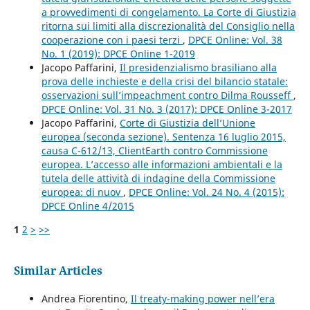
a provvedimenti di congelamento. La Corte di Giustizia
ritorna sui limiti alla discrezionalità del Consiglio nella
cooperazione con i paesi terzi
,
DPCE Online: Vol. 38
No. 1 (2019): DPCE Online 1-2019
Jacopo Paffarini,
Il presidenzialismo brasiliano alla
prova delle inchieste e della crisi del bilancio statale:
osservazioni sull’impeachment contro Dilma Rousseff
,
DPCE Online: Vol. 31 No. 3 (2017): DPCE Online 3-2017
Jacopo Paffarini,
Corte di Giustizia dell’Unione
europea (seconda sezione). Sentenza 16 luglio 2015,
causa C-612/13, ClientEarth contro Commissione
europea. L’accesso alle informazioni ambientali e la
tutela delle attività di indagine della Commissione
europea: di nuov
,
DPCE Online: Vol. 24 No. 4 (2015):
DPCE Online 4/2015
1
2
>
>>
Similar Articles
Andrea Fiorentino,
Il treaty-making power nell’era