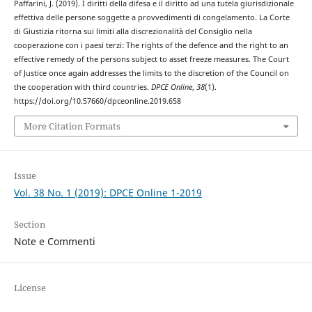
Paffarini, J. (2019). I diritti della difesa e il diritto ad una tutela giurisdizionale
effettiva delle persone soggette a provvedimenti di congelamento. La Corte
di Giustizia ritorna sui limiti alla discrezionalità del Consiglio nella
cooperazione con i paesi terzi: The rights of the defence and the right to an
effective remedy of the persons subject to asset freeze measures. The Court
of Justice once again addresses the limits to the discretion of the Council on
the cooperation with third countries.
DPCE Online
,
38
(1).
https://doi.org/10.57660/dpceonline.2019.658
More Citation Formats
Issue
Vol. 38 No. 1 (2019): DPCE Online 1-2019
Section
Note e Commenti
License