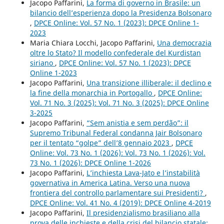
Jacopo Paffarini,
La forma di governo in Brasile: un
bilancio dell’esperienza dopo la Presidenza Bolsonaro
,
DPCE Online: Vol. 57 No. 1 (2023): DPCE Online 1-
2023
Maria Chiara Locchi, Jacopo Paffarini,
Una democrazia
oltre lo Stato? Il modello confederale del Kurdistan
siriano
,
DPCE Online: Vol. 57 No. 1 (2023): DPCE
Online 1-2023
Jacopo Paffarini,
Una transizione illiberale: il declino e
la fine della monarchia in Portogallo
,
DPCE Online:
Vol. 71 No. 3 (2025): Vol. 71 No. 3 (2025): DPCE Online
3-2025
Jacopo Paffarini,
“Sem anistia e sem perdão”: il
Supremo Tribunal Federal condanna Jair Bolsonaro
per il tentato “golpe” dell’8 gennaio 2023
,
DPCE
Online: Vol. 73 No. 1 (2026): Vol. 73 No. 1 (2026): Vol.
73 No. 1 (2026): DPCE Online 1-2026
Jacopo Paffarini,
L’inchiesta Lava-Jato e l’instabilità
governativa in America Latina. Verso una nuova
frontiera del controllo parlamentare sui Presidenti?
,
DPCE Online: Vol. 41 No. 4 (2019): DPCE Online 4-2019
Jacopo Paffarini,
Il presidenzialismo brasiliano alla
prova delle inchieste e della crisi del bilancio statale: