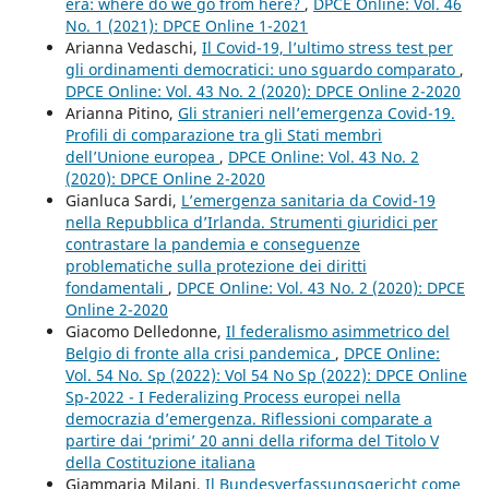
era: where do we go from here?
,
DPCE Online: Vol. 46
No. 1 (2021): DPCE Online 1-2021
Arianna Vedaschi,
Il Covid-19, l’ultimo stress test per
gli ordinamenti democratici: uno sguardo comparato
,
DPCE Online: Vol. 43 No. 2 (2020): DPCE Online 2-2020
Arianna Pitino,
Gli stranieri nell’emergenza Covid-19.
Profili di comparazione tra gli Stati membri
dell’Unione europea
,
DPCE Online: Vol. 43 No. 2
(2020): DPCE Online 2-2020
Gianluca Sardi,
L’emergenza sanitaria da Covid-19
nella Repubblica d’Irlanda. Strumenti giuridici per
contrastare la pandemia e conseguenze
problematiche sulla protezione dei diritti
fondamentali
,
DPCE Online: Vol. 43 No. 2 (2020): DPCE
Online 2-2020
Giacomo Delledonne,
Il federalismo asimmetrico del
Belgio di fronte alla crisi pandemica
,
DPCE Online:
Vol. 54 No. Sp (2022): Vol 54 No Sp (2022): DPCE Online
Sp-2022 - I Federalizing Process europei nella
democrazia d’emergenza. Riflessioni comparate a
partire dai ‘primi’ 20 anni della riforma del Titolo V
della Costituzione italiana
Giammaria Milani,
Il Bundesverfassungsgericht come