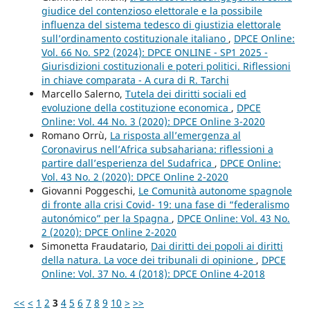
giudice del contenzioso elettorale e la possibile
influenza del sistema tedesco di giustizia elettorale
sull’ordinamento costituzionale italiano
,
DPCE Online:
Vol. 66 No. SP2 (2024): DPCE ONLINE - SP1 2025 -
Giurisdizioni costituzionali e poteri politici. Riflessioni
in chiave comparata - A cura di R. Tarchi
Marcello Salerno,
Tutela dei diritti sociali ed
evoluzione della costituzione economica
,
DPCE
Online: Vol. 44 No. 3 (2020): DPCE Online 3-2020
Romano Orrù,
La risposta all’emergenza al
Coronavirus nell’Africa subsahariana: riflessioni a
partire dall’esperienza del Sudafrica
,
DPCE Online:
Vol. 43 No. 2 (2020): DPCE Online 2-2020
Giovanni Poggeschi,
Le Comunità autonome spagnole
di fronte alla crisi Covid- 19: una fase di “federalismo
autonómico” per la Spagna
,
DPCE Online: Vol. 43 No.
2 (2020): DPCE Online 2-2020
Simonetta Fraudatario,
Dai diritti dei popoli ai diritti
della natura. La voce dei tribunali di opinione
,
DPCE
Online: Vol. 37 No. 4 (2018): DPCE Online 4-2018
<<
<
1
2
3
4
5
6
7
8
9
10
>
>>