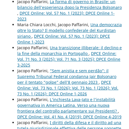
Jacopo Paffarini,
La forma di governo in Brasile: un
bilancio dell’esperienza dopo la Presidenza Bolsonaro
,
DPCE Online: Vol. 57 No. 1 (2023): DPCE Online 1-
2023
Maria Chiara Locchi, Jacopo Paffarini,
Una democrazia
oltre lo Stato? Il modello confederale del Kurdistan
siriano
,
DPCE Online: Vol. 57 No. 1 (2023): DPCE
Online 1-2023
Jacopo Paffarini,
Una transizione illiberale: il declino e
la fine della monarchia in Portogallo
,
DPCE Online:
Vol. 71 No. 3 (2025): Vol. 71 No. 3 (2025): DPCE Online
3-2025
Jacopo Paffarini,
“Sem anistia e sem perdão”: il
Supremo Tribunal Federal condanna Jair Bolsonaro
per il tentato “golpe” dell’8 gennaio 2023
,
DPCE
Online: Vol. 73 No. 1 (2026): Vol. 73 No. 1 (2026): Vol.
73 No. 1 (2026): DPCE Online 1-2026
Jacopo Paffarini,
L’inchiesta Lava-Jato e l’instabilità
governativa in America Latina. Verso una nuova
frontiera del controllo parlamentare sui Presidenti?
,
DPCE Online: Vol. 41 No. 4 (2019): DPCE Online 4-2019
Jacopo Paffarini,
I diritti della difesa e il diritto ad una
tutela giurisdizionale effettiva delle persone soggette