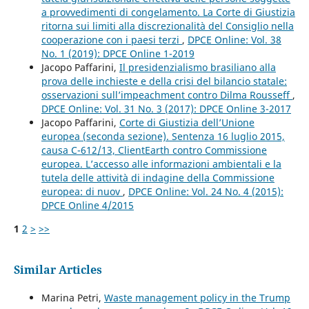
a provvedimenti di congelamento. La Corte di Giustizia
ritorna sui limiti alla discrezionalità del Consiglio nella
cooperazione con i paesi terzi
,
DPCE Online: Vol. 38
No. 1 (2019): DPCE Online 1-2019
Jacopo Paffarini,
Il presidenzialismo brasiliano alla
prova delle inchieste e della crisi del bilancio statale:
osservazioni sull’impeachment contro Dilma Rousseff
,
DPCE Online: Vol. 31 No. 3 (2017): DPCE Online 3-2017
Jacopo Paffarini,
Corte di Giustizia dell’Unione
europea (seconda sezione). Sentenza 16 luglio 2015,
causa C-612/13, ClientEarth contro Commissione
europea. L’accesso alle informazioni ambientali e la
tutela delle attività di indagine della Commissione
europea: di nuov
,
DPCE Online: Vol. 24 No. 4 (2015):
DPCE Online 4/2015
1
2
>
>>
Similar Articles
Marina Petri,
Waste management policy in the Trump