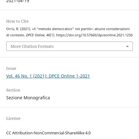
2021-04-19
How to Cite
Orrù, R. (2021). «ll “metodo democratico” nei partiti»: alcune considerazioni
di contesto.
DPCE Online
,
46
(1). https://doi.org/10.57660/dpceonline.2021.1250
More Citation Formats
Issue
Vol. 46 No. 1 (2021): DPCE Online 1-2021
Section
Sezione Monografica
License
CC Attribution-NonCommercial-ShareAlike 4.0