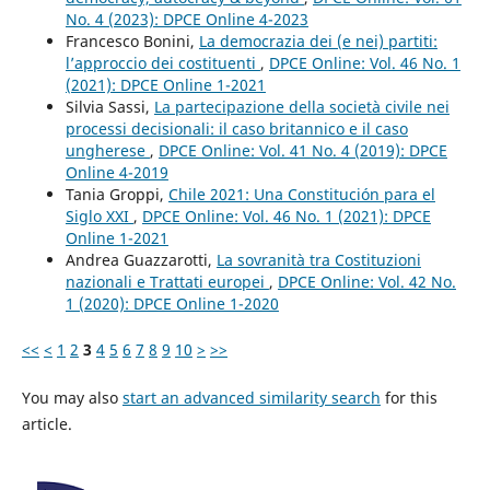
No. 4 (2023): DPCE Online 4-2023
Francesco Bonini,
La democrazia dei (e nei) partiti:
l’approccio dei costituenti
,
DPCE Online: Vol. 46 No. 1
(2021): DPCE Online 1-2021
Silvia Sassi,
La partecipazione della società civile nei
processi decisionali: il caso britannico e il caso
ungherese
,
DPCE Online: Vol. 41 No. 4 (2019): DPCE
Online 4-2019
Tania Groppi,
Chile 2021: Una Constitución para el
Siglo XXI
,
DPCE Online: Vol. 46 No. 1 (2021): DPCE
Online 1-2021
Andrea Guazzarotti,
La sovranità tra Costituzioni
nazionali e Trattati europei
,
DPCE Online: Vol. 42 No.
1 (2020): DPCE Online 1-2020
<<
<
1
2
3
4
5
6
7
8
9
10
>
>>
You may also
start an advanced similarity search
for this
article.