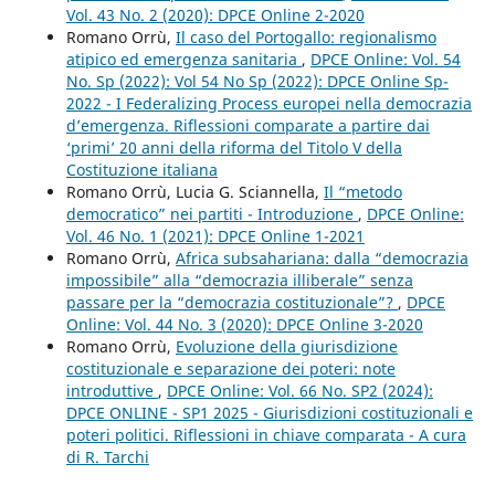
Vol. 43 No. 2 (2020): DPCE Online 2-2020
Romano Orrù,
Il caso del Portogallo: regionalismo
atipico ed emergenza sanitaria
,
DPCE Online: Vol. 54
No. Sp (2022): Vol 54 No Sp (2022): DPCE Online Sp-
2022 - I Federalizing Process europei nella democrazia
d’emergenza. Riflessioni comparate a partire dai
‘primi’ 20 anni della riforma del Titolo V della
Costituzione italiana
Romano Orrù, Lucia G. Sciannella,
Il “metodo
democratico” nei partiti - Introduzione
,
DPCE Online:
Vol. 46 No. 1 (2021): DPCE Online 1-2021
Romano Orrù,
Africa subsahariana: dalla “democrazia
impossibile” alla “democrazia illiberale” senza
passare per la “democrazia costituzionale”?
,
DPCE
Online: Vol. 44 No. 3 (2020): DPCE Online 3-2020
Romano Orrù,
Evoluzione della giurisdizione
costituzionale e separazione dei poteri: note
introduttive
,
DPCE Online: Vol. 66 No. SP2 (2024):
DPCE ONLINE - SP1 2025 - Giurisdizioni costituzionali e
poteri politici. Riflessioni in chiave comparata - A cura
di R. Tarchi