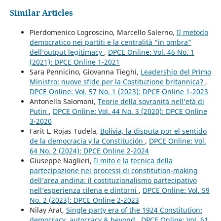
Similar Articles
Pierdomenico Logroscino, Marcello Salerno,
Il metodo
democratico nei partiti e la centralità “in ombra”
dell’output legitimacy
,
DPCE Online: Vol. 46 No. 1
(2021): DPCE Online 1-2021
Sara Pennicino, Giovanna Tieghi,
Leadership del Primo
Ministro: nuove sfide per la Costituzione britannica?
,
DPCE Online: Vol. 57 No. 1 (2023): DPCE Online 1-2023
Antonella Salomoni,
Teorie della sovranità nell’età di
Putin
,
DPCE Online: Vol. 44 No. 3 (2020): DPCE Online
3-2020
Farit L. Rojas Tudela,
Bolivia, la disputa por el sentido
de la democracia y la Constitución
,
DPCE Online: Vol.
64 No. 2 (2024): DPCE Online 2-2024
Giuseppe Naglieri,
Il mito e la tecnica della
partecipazione nei processi di constitution-making
dell’area andina: il costituzionalismo partecipativo
nell’esperienza cilena e dintorni
,
DPCE Online: Vol. 59
No. 2 (2023): DPCE Online 2-2023
Nilay Arat,
Single party era of the 1924 Constitution:
democracy, autocracy & beyond
,
DPCE Online: Vol. 61