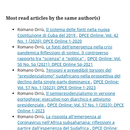
Most read articles by the same author(s)
Romano Orrù,
Il sistema delle fonti nella nuova
Costituzione di Cuba del 2019
,
DPCE Online: Vol. 42
No. 1 (2020): DPCE Online 1-2020
Romano Orrù,
Le fonti dell’emergenza nella crisi
pandemica Riflessioni di sintesi. Il controverso
rapporto tra “scienza” e “politica”
,
DPCE Online: Vol.
50 No. Sp (2021): DPCE Online Sp-2021
Romano Orrù,
Tensioni e prevedibili torsioni del
“presidenzialismo” sudafricano nella prospettiva del
declino della single-party dominance
,
DPCE Online:
Vol. 57 No. 1 (2023): DPCE Online 1-2023
Romano Orrù,
Il semipresidenzialismo in versione
portoghese: esecutivo non diarchico e attivismo
presidenziale
,
DPCE Online: Vol. 57 No. 1 (2023): DPCE
Online 1-2023
Romano Orrù,
La risposta all’emergenza al
Coronavirus nell’Africa subsahariana: riflessioni a
partire dall’esperienza del Sudafrica
,
DPCE Online: