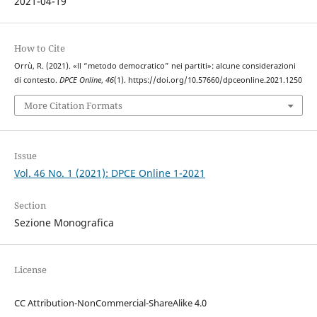
2021-04-19
How to Cite
Orrù, R. (2021). «ll “metodo democratico” nei partiti»: alcune considerazioni
di contesto.
DPCE Online
,
46
(1). https://doi.org/10.57660/dpceonline.2021.1250
More Citation Formats
Issue
Vol. 46 No. 1 (2021): DPCE Online 1-2021
Section
Sezione Monografica
License
CC Attribution-NonCommercial-ShareAlike 4.0