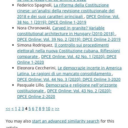
Federico Spagnoli,
La riforma della Costituzione
cinese: un’analisi della revisione costituzionale del
2018 e dei suoi caratteri principali
,
DPCE Online: Vol.
38 No. 1 (2019): DPCE Online 1-2019
Nora Chronowski,
Carved in granite? Variable
constitutional architecture in Hungary (2010-2018)
,
DPCE Online: Vol. 39 No. 2 (2019): DPCE Online 2-2019
Simona Rodriquez,
Il controllo sui procedimenti
elettorali nella nuova Costituzione cubana. Riflessioni
comparate
,
DPCE Online: Vol. 42 No. 1 (2020): DPCE
Online 1-2020
Eleonora Ceccherini,
Le democrazie incerte in America
Latina. Le ragioni di un mancato consolidamento
,
DPCE Online: Vol. 44 No. 3 (2020): DPCE Online 3-2020
Pasquale Lillo,
Democrazia e religione nell’orizzonte
costituzionale
,
DPCE Online: Vol. 43 No. 2 (2020):
DPCE Online 2-2020
<<
<
1
2
3
4
5
6
7
8
9
10
>
>>
You may also
start an advanced similarity search
for this
article.