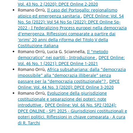
Vol. 43 No. 2 (2020): DPCE Online 2-2020
Romano Orrù,
Il caso del Portogallo: regionalismo
atipico ed emergenza sanitaria
,
DPCE Online: Vol. 54
No. Sp (2022): Vol 54 No Sp (2022): DPCE Online Sp-
2022 - I Federalizing Process europei nella democrazia
d’emergenza. Riflessioni comparate a partire dai
‘primi’ 20 anni della riforma del Titolo V della
Costituzione italiana
Romano Orrù, Lucia G. Sciannella,
Il “metodo
democratico” nei partiti - Introduzione
,
DPCE Online:
Vol. 46 No. 1 (2021): DPCE Online 1-2021
Romano Orrù,
Africa subsahariana: dalla “democrazia
impossibile” alla “democrazia illiberale” senza
passare per la “democrazia costituzionale”?
,
DPCE
Online: Vol. 44 No. 3 (2020): DPCE Online 3-2020
Romano Orrù,
Evoluzione della giurisdizione
costituzionale e separazione dei poteri: note
introduttive
,
DPCE Online: Vol. 66 No. SP2 (2024):
DPCE ONLINE - SP1 2025 - Giurisdizioni costituzionali e
poteri politici. Riflessioni in chiave comparata - A cura
di R. Tarchi