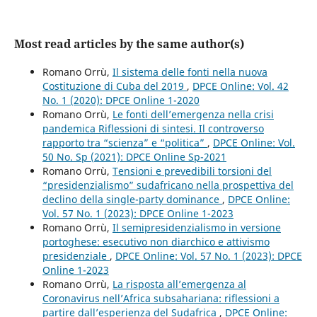
Most read articles by the same author(s)
Romano Orrù,
Il sistema delle fonti nella nuova
Costituzione di Cuba del 2019
,
DPCE Online: Vol. 42
No. 1 (2020): DPCE Online 1-2020
Romano Orrù,
Le fonti dell’emergenza nella crisi
pandemica Riflessioni di sintesi. Il controverso
rapporto tra “scienza” e “politica”
,
DPCE Online: Vol.
50 No. Sp (2021): DPCE Online Sp-2021
Romano Orrù,
Tensioni e prevedibili torsioni del
“presidenzialismo” sudafricano nella prospettiva del
declino della single-party dominance
,
DPCE Online:
Vol. 57 No. 1 (2023): DPCE Online 1-2023
Romano Orrù,
Il semipresidenzialismo in versione
portoghese: esecutivo non diarchico e attivismo
presidenziale
,
DPCE Online: Vol. 57 No. 1 (2023): DPCE
Online 1-2023
Romano Orrù,
La risposta all’emergenza al
Coronavirus nell’Africa subsahariana: riflessioni a
partire dall’esperienza del Sudafrica
,
DPCE Online: