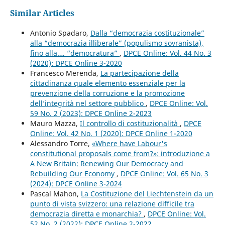
Similar Articles
Antonio Spadaro,
Dalla “democrazia costituzionale”
alla “democrazia illiberale” (populismo sovranista),
fino alla…. “democratura”
,
DPCE Online: Vol. 44 No. 3
(2020): DPCE Online 3-2020
Francesco Merenda,
La partecipazione della
cittadinanza quale elemento essenziale per la
prevenzione della corruzione e la promozione
dell’integrità nel settore pubblico
,
DPCE Online: Vol.
59 No. 2 (2023): DPCE Online 2-2023
Mauro Mazza,
Il controllo di costituzionalità
,
DPCE
Online: Vol. 42 No. 1 (2020): DPCE Online 1-2020
Alessandro Torre,
«Where have Labour's
constitutional proposals come from?»: introduzione a
A New Britain: Renewing Our Democracy and
Rebuilding Our Economy
,
DPCE Online: Vol. 65 No. 3
(2024): DPCE Online 3-2024
Pascal Mahon,
La Costituzione del Liechtenstein da un
punto di vista svizzero: una relazione difficile tra
democrazia diretta e monarchia?
,
DPCE Online: Vol.
52 No. 2 (2022): DPCE Online 2-2022