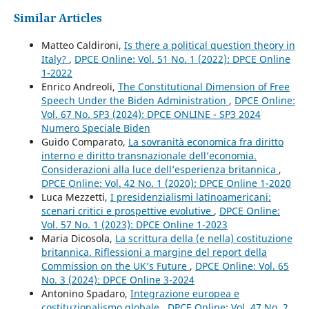
Similar Articles
Matteo Caldironi,
Is there a political question theory in
Italy?
,
DPCE Online: Vol. 51 No. 1 (2022): DPCE Online
1-2022
Enrico Andreoli,
The Constitutional Dimension of Free
Speech Under the Biden Administration
,
DPCE Online:
Vol. 67 No. SP3 (2024): DPCE ONLINE - SP3 2024
Numero Speciale Biden
Guido Comparato,
La sovranità economica fra diritto
interno e diritto transnazionale dell’economia.
Considerazioni alla luce dell’esperienza britannica
,
DPCE Online: Vol. 42 No. 1 (2020): DPCE Online 1-2020
Luca Mezzetti,
I presidenzialismi latinoamericani:
scenari critici e prospettive evolutive
,
DPCE Online:
Vol. 57 No. 1 (2023): DPCE Online 1-2023
Maria Dicosola,
La scrittura della (e nella) costituzione
britannica. Riflessioni a margine del report della
Commission on the UK’s Future
,
DPCE Online: Vol. 65
No. 3 (2024): DPCE Online 3-2024
Antonino Spadaro,
Integrazione europea e
costituzionalismo globale
,
DPCE Online: Vol. 47 No. 2