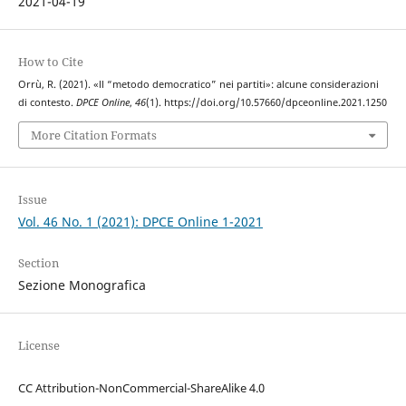
2021-04-19
How to Cite
Orrù, R. (2021). «ll “metodo democratico” nei partiti»: alcune considerazioni
di contesto.
DPCE Online
,
46
(1). https://doi.org/10.57660/dpceonline.2021.1250
More Citation Formats
Issue
Vol. 46 No. 1 (2021): DPCE Online 1-2021
Section
Sezione Monografica
License
CC Attribution-NonCommercial-ShareAlike 4.0