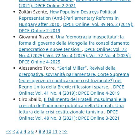
(2021): DPCE Online 2-2021
Zoltán Szente,
How Populism Destroys Political
Representation (Anti-)Parliamentary Reforms in
Hungary after 2010
,
DPCE Online: Vol. 39 No. 2 (2019):
DPCE Online 2-2019
Giovanni Rizzoni,
Una ‘democrazia inaspettata’: la
forma di governo della Mongolia fra consolidamento
democratico e nuove tensioni
,
DPCE Online: Vol. 72
No. 4 (2025): Vol. 72 No. 4 (2025): Vol. 72 No. 4 (2025):
DPCE Online 4-2025
Alessandro Torre,
“Serial Miller”. Revival della
prerogativa, sovranità parlamentare, Corte Suprema
(ed esigenze di codificazione costituzionale?) nel
Regno Unito della Brexit: riflessioni sparse.
,
DPCE
Online: Vol. 41 No. 4 (2019): DPCE Online 4-2019
Ciro Sbailò,
Il fallimento dei Fratelli musulmani e la
crescita dell’opinione pubblica nella Ummah. Una
lettura della crisi costituzionale tunisina
,
DPCE
Online: Vol. 48 No. 3 (2021): DPCE Online 3-2021
<<
<
2
3
4
5
6
7
8
9
10
11
>
>>