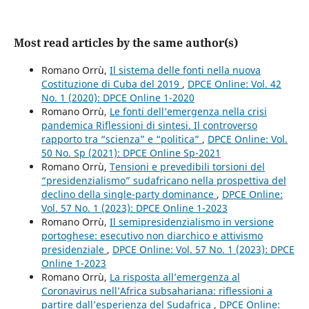
Most read articles by the same author(s)
Romano Orrù,
Il sistema delle fonti nella nuova
Costituzione di Cuba del 2019
,
DPCE Online: Vol. 42
No. 1 (2020): DPCE Online 1-2020
Romano Orrù,
Le fonti dell’emergenza nella crisi
pandemica Riflessioni di sintesi. Il controverso
rapporto tra “scienza” e “politica”
,
DPCE Online: Vol.
50 No. Sp (2021): DPCE Online Sp-2021
Romano Orrù,
Tensioni e prevedibili torsioni del
“presidenzialismo” sudafricano nella prospettiva del
declino della single-party dominance
,
DPCE Online:
Vol. 57 No. 1 (2023): DPCE Online 1-2023
Romano Orrù,
Il semipresidenzialismo in versione
portoghese: esecutivo non diarchico e attivismo
presidenziale
,
DPCE Online: Vol. 57 No. 1 (2023): DPCE
Online 1-2023
Romano Orrù,
La risposta all’emergenza al
Coronavirus nell’Africa subsahariana: riflessioni a
partire dall’esperienza del Sudafrica
,
DPCE Online: