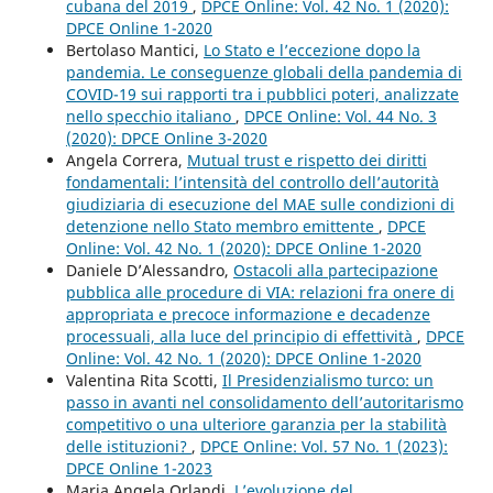
cubana del 2019
,
DPCE Online: Vol. 42 No. 1 (2020):
DPCE Online 1-2020
Bertolaso Mantici,
Lo Stato e l’eccezione dopo la
pandemia. Le conseguenze globali della pandemia di
COVID-19 sui rapporti tra i pubblici poteri, analizzate
nello specchio italiano
,
DPCE Online: Vol. 44 No. 3
(2020): DPCE Online 3-2020
Angela Correra,
Mutual trust e rispetto dei diritti
fondamentali: l’intensità del controllo dell’autorità
giudiziaria di esecuzione del MAE sulle condizioni di
detenzione nello Stato membro emittente
,
DPCE
Online: Vol. 42 No. 1 (2020): DPCE Online 1-2020
Daniele D’Alessandro,
Ostacoli alla partecipazione
pubblica alle procedure di VIA: relazioni fra onere di
appropriata e precoce informazione e decadenze
processuali, alla luce del principio di effettività
,
DPCE
Online: Vol. 42 No. 1 (2020): DPCE Online 1-2020
Valentina Rita Scotti,
Il Presidenzialismo turco: un
passo in avanti nel consolidamento dell’autoritarismo
competitivo o una ulteriore garanzia per la stabilità
delle istituzioni?
,
DPCE Online: Vol. 57 No. 1 (2023):
DPCE Online 1-2023
Maria Angela Orlandi,
L’evoluzione del