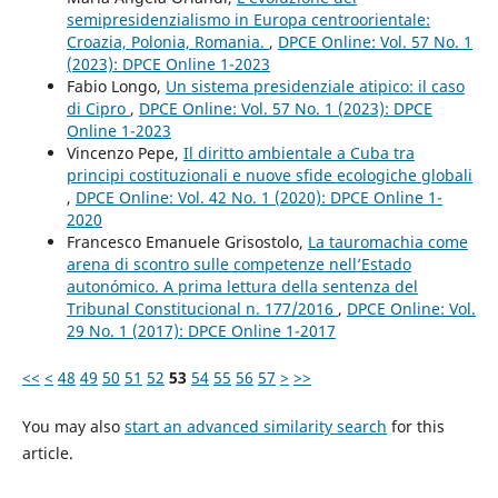
semipresidenzialismo in Europa centroorientale:
Croazia, Polonia, Romania.
,
DPCE Online: Vol. 57 No. 1
(2023): DPCE Online 1-2023
Fabio Longo,
Un sistema presidenziale atipico: il caso
di Cipro
,
DPCE Online: Vol. 57 No. 1 (2023): DPCE
Online 1-2023
Vincenzo Pepe,
Il diritto ambientale a Cuba tra
principi costituzionali e nuove sfide ecologiche globali
,
DPCE Online: Vol. 42 No. 1 (2020): DPCE Online 1-
2020
Francesco Emanuele Grisostolo,
La tauromachia come
arena di scontro sulle competenze nell’Estado
autonómico. A prima lettura della sentenza del
Tribunal Constitucional n. 177/2016
,
DPCE Online: Vol.
29 No. 1 (2017): DPCE Online 1-2017
<<
<
48
49
50
51
52
53
54
55
56
57
>
>>
You may also
start an advanced similarity search
for this
article.