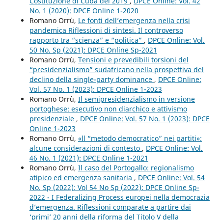
Costituzione di Cuba del 2019
,
DPCE Online: Vol. 42
No. 1 (2020): DPCE Online 1-2020
Romano Orrù,
Le fonti dell’emergenza nella crisi
pandemica Riflessioni di sintesi. Il controverso
rapporto tra “scienza” e “politica”
,
DPCE Online: Vol.
50 No. Sp (2021): DPCE Online Sp-2021
Romano Orrù,
Tensioni e prevedibili torsioni del
“presidenzialismo” sudafricano nella prospettiva del
declino della single-party dominance
,
DPCE Online:
Vol. 57 No. 1 (2023): DPCE Online 1-2023
Romano Orrù,
Il semipresidenzialismo in versione
portoghese: esecutivo non diarchico e attivismo
presidenziale
,
DPCE Online: Vol. 57 No. 1 (2023): DPCE
Online 1-2023
Romano Orrù,
«ll “metodo democratico” nei partiti»:
alcune considerazioni di contesto
,
DPCE Online: Vol.
46 No. 1 (2021): DPCE Online 1-2021
Romano Orrù,
Il caso del Portogallo: regionalismo
atipico ed emergenza sanitaria
,
DPCE Online: Vol. 54
No. Sp (2022): Vol 54 No Sp (2022): DPCE Online Sp-
2022 - I Federalizing Process europei nella democrazia
d’emergenza. Riflessioni comparate a partire dai
‘primi’ 20 anni della riforma del Titolo V della