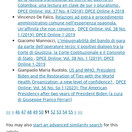
Colombia: una lectura en clave de sur y pluralismo
,
DPCE Online: Vol. 37 No. 4 (2018): DPCE Online 4-2018
Vincenzo De Falco,
Relazioni ad extra e procedimento
amministrativo comune nell’esperienza spagnola.
Un’affinità che non convince
,
DPCE Online: Vol. 38 No.
1 (2019): DPCE Online 1-2019
Giacomo Mannocci,
L’impugnabilità del bando di gara
da parte dell’operatore terzo: il positivo dialogo tra la
Corte di Giustizia, la Corte Costituzionale e il Consiglio
di Stato
,
DPCE Online: Vol. 38 No. 1 (2019): DPCE
Online 1-2019
Gianpaolo Maria Ruotolo,
US and WHO. President
Biden and the Restoration of Ties with the World
Health Organization: a new level of confidence?
,
DPCE
Online: Vol. 56 No. Sp 1 (2023): The American
Presidency after two years of President Biden (a cura
di Giuseppe Franco Ferrari)
<<
<
46
47
48
49
50
51
52
53
54
55
>
>>
You may also
start an advanced similarity search
for this
article.