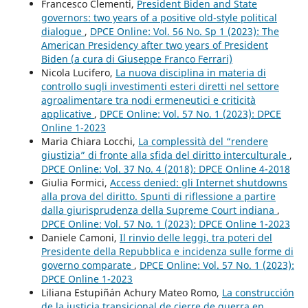
Francesco Clementi,
President Biden and State
governors: two years of a positive old-style political
dialogue
,
DPCE Online: Vol. 56 No. Sp 1 (2023): The
American Presidency after two years of President
Biden (a cura di Giuseppe Franco Ferrari)
Nicola Lucifero,
La nuova disciplina in materia di
controllo sugli investimenti esteri diretti nel settore
agroalimentare tra nodi ermeneutici e criticità
applicative
,
DPCE Online: Vol. 57 No. 1 (2023): DPCE
Online 1-2023
Maria Chiara Locchi,
La complessità del “rendere
giustizia” di fronte alla sfida del diritto interculturale
,
DPCE Online: Vol. 37 No. 4 (2018): DPCE Online 4-2018
Giulia Formici,
Access denied: gli Internet shutdowns
alla prova del diritto. Spunti di riflessione a partire
dalla giurisprudenza della Supreme Court indiana
,
DPCE Online: Vol. 57 No. 1 (2023): DPCE Online 1-2023
Daniele Camoni,
Il rinvio delle leggi, tra poteri del
Presidente della Repubblica e incidenza sulle forme di
governo comparate
,
DPCE Online: Vol. 57 No. 1 (2023):
DPCE Online 1-2023
Liliana Estupiñán Achury Mateo Romo,
La construcción
de la justicia transicional de cierre de guerra en