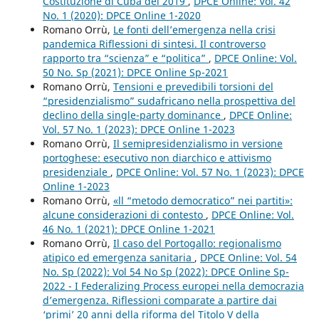
Costituzione di Cuba del 2019
,
DPCE Online: Vol. 42
No. 1 (2020): DPCE Online 1-2020
Romano Orrù,
Le fonti dell’emergenza nella crisi
pandemica Riflessioni di sintesi. Il controverso
rapporto tra “scienza” e “politica”
,
DPCE Online: Vol.
50 No. Sp (2021): DPCE Online Sp-2021
Romano Orrù,
Tensioni e prevedibili torsioni del
“presidenzialismo” sudafricano nella prospettiva del
declino della single-party dominance
,
DPCE Online:
Vol. 57 No. 1 (2023): DPCE Online 1-2023
Romano Orrù,
Il semipresidenzialismo in versione
portoghese: esecutivo non diarchico e attivismo
presidenziale
,
DPCE Online: Vol. 57 No. 1 (2023): DPCE
Online 1-2023
Romano Orrù,
«ll “metodo democratico” nei partiti»:
alcune considerazioni di contesto
,
DPCE Online: Vol.
46 No. 1 (2021): DPCE Online 1-2021
Romano Orrù,
Il caso del Portogallo: regionalismo
atipico ed emergenza sanitaria
,
DPCE Online: Vol. 54
No. Sp (2022): Vol 54 No Sp (2022): DPCE Online Sp-
2022 - I Federalizing Process europei nella democrazia
d’emergenza. Riflessioni comparate a partire dai
‘primi’ 20 anni della riforma del Titolo V della