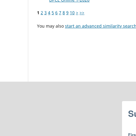
1
2
3
4
5
6
7
8
9
10
>
>>
You may also
start an advanced similarity searc