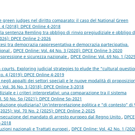
e green judges nel diritto comparato: il caso del National Green
. 4 (2018): DPCE Online 4-2018
 la sentenza Remling tra obbligo di rinvio pregiudiziale e obbligo d
2026): DPCE Online 2-2026
intesi tra democrazia rappresentativa e democrazia partecipativa.
tional
,
DPCE Online: Vol. 44 No. 3 (2020): DPCE Online 3-2020
 espressione e sicurezza nazionale
,
DPCE Online: Vol. 69 No. 1 (2025
n courts. Exploring judicial strategies to elude the “cultural questi
No. 4 (2019): DPCE Online 4-2019
 negli appalti dei settori speciali e le nuove modalità di proposizio
 Vol. 36 No. 3 (2018): DPCE Online 3-2018
iale e i criteri interpretativi: una comparazione tra il sistema
l. 50 No. Sp (2021): DPCE Online Sp-2021
ivoluzione giudiziaria? Un’interpretazione politica e “di contesto” di
(2025): Vol. 70 No. 2 (2025): DPCE Online 2-2025
l’esecuzione del mandato di arresto europeo dal Regno Unito
,
DPCE
4-2018
tuzioni nazionali e Trattati europei
,
DPCE Online: Vol. 42 No. 1 (202