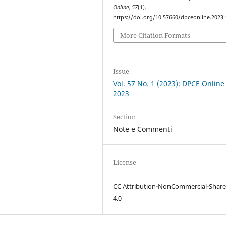
Online
,
57
(1).
https://doi.org/10.57660/dpceonline.2023
More Citation Formats
Issue
Vol. 57 No. 1 (2023): DPCE Online
2023
Section
Note e Commenti
License
CC Attribution-NonCommercial-Share
4.0