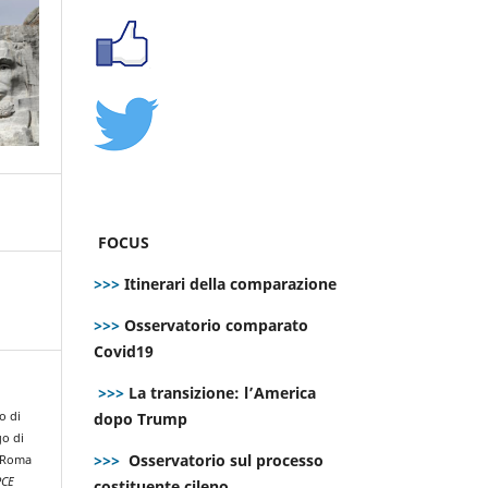
FOCUS
>>>
Itinerari della comparazione
>>>
Osservatorio comparato
Covid19
>>>
La transizione: l’America
dopo Trump
o di
go di
>>>
Osservatorio sul processo
i Roma
PCE
costituente cileno