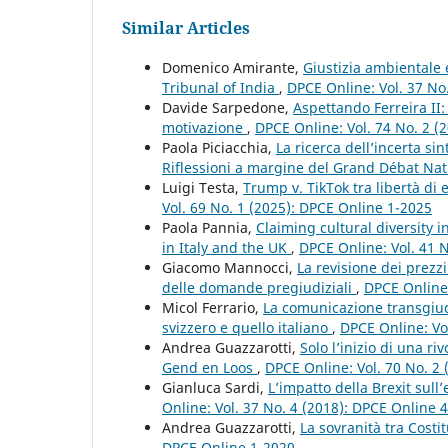
Similar Articles
Domenico Amirante,
Giustizia ambientale 
Tribunal of India
,
DPCE Online: Vol. 37 No
Davide Sarpedone,
Aspettando Ferreira II:
motivazione
,
DPCE Online: Vol. 74 No. 2 (
Paola Piciacchia,
La ricerca dell’incerta s
Riflessioni a margine del Grand Débat Na
Luigi Testa,
Trump v. TikTok tra libertà di
Vol. 69 No. 1 (2025): DPCE Online 1-2025
Paola Pannia,
Claiming cultural diversity i
in Italy and the UK
,
DPCE Online: Vol. 41 
Giacomo Mannocci,
La revisione dei prezzi
delle domande pregiudiziali
,
DPCE Online:
Micol Ferrario,
La comunicazione transgiudiz
svizzero e quello italiano
,
DPCE Online: Vo
Andrea Guazzarotti,
Solo l’inizio di una r
Gend en Loos
,
DPCE Online: Vol. 70 No. 2 
Gianluca Sardi,
L’impatto della Brexit sul
Online: Vol. 37 No. 4 (2018): DPCE Online 
Andrea Guazzarotti,
La sovranità tra Costi
DPCE Online 1-2020