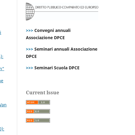
>>>
Convegni annuali
i
Associazione DPCE
>>>
Seminari annuali Associazione
DPCE
):
>>>
Seminari Scuola DPCE
on”
ne
Current Issue
 Van
0):