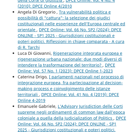
della Corte di giustizia
,
DPCE Online: Vol. 4 No. 4
(2010): DPCE Online 4/2010
Angela Di Gregorio ,
Tra vulnerabilità politica e
possibilità di “cattura”: la selezione dei giudici
costituzionali nelle esperienze dell’Europa centrale ed
orientale
,
DPCE Online: Vol. 66 No. SP2 (2024): DPCE
ONLINE - SP1 2025 - Giurisdizioni costituzionali e
poteri politici. Riflessioni in chiave comparata - A cura
di R. Tarchi
Luca Di Giovanni,
Rigenerazione integrata europea e
rigenerazione urbana nazionale: due modi diversi di
intendere la trasformazione del territorio?
,
DPCE
Online: Vol. 57 No. 1 (2023): DPCE Online 1-2023
Caterina Drigo,
I parlamenti nazionali nel processo di
integrazione europea, fra partecipazione al decision-
making process e coinvolgimento delle istanze
territoriali
,
DPCE Online: Vol. 41 No. 4 (2019): DPCE
Online 4-2019
Emanuele Gabriele,
L’Advisory Jurisdiction delle Corti
supreme negli ordinamenti di common law dall’epoca
coloniale a quella della Judicialization of Politics
,
DPCE
Online: Vol. 66 No. SP2 (2024): DPCE ONLINE - SP1
2025 - Giurisdizioni costituzionali e poteri politici.