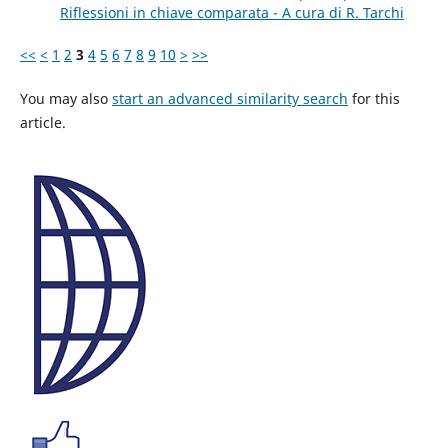
Riflessioni in chiave comparata - A cura di R. Tarchi
<<
<
1
2
3
4
5
6
7
8
9
10
>
>>
You may also
start an advanced similarity search
for this
article.