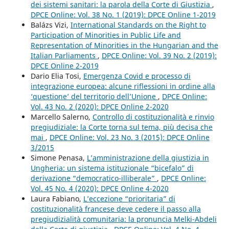
dei sistemi sanitari: la parola della Corte di Giustizia
,
DPCE Online: Vol. 38 No. 1 (2019): DPCE Online 1-2019
Balázs Vizi,
International Standards on the Right to
Participation of Minorities in Public Life and
Representation of Minorities in the Hungarian and the
Italian Parliaments
,
DPCE Online: Vol. 39 No. 2 (2019):
DPCE Online 2-2019
Dario Elia Tosi,
Emergenza Covid e processo di
integrazione europea: alcune riflessioni in ordine alla
‘questione’ del territorio dell’Unione
,
DPCE Online:
Vol. 43 No. 2 (2020): DPCE Online 2-2020
Marcello Salerno,
Controllo di costituzionalità e rinvio
pregiudiziale: la Corte torna sul tema, più decisa che
mai
,
DPCE Online: Vol. 23 No. 3 (2015): DPCE Online
3/2015
Simone Penasa,
L’amministrazione della giustizia in
Ungheria: un sistema istituzionale “bicefalo” di
derivazione “democratico-illiberale”
,
DPCE Online:
Vol. 45 No. 4 (2020): DPCE Online 4-2020
Laura Fabiano,
L’eccezione “prioritaria” di
costituzionalità francese deve cedere il passo alla
pregiudizialità comunitaria: la pronuncia Melki-Abdeli