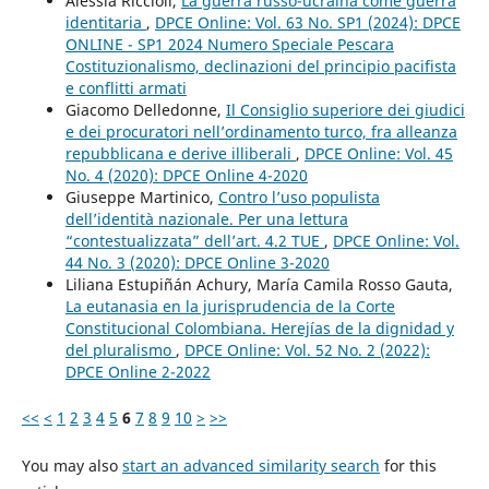
Alessia Riccioli,
La guerra russo-ucraina come guerra
identitaria
,
DPCE Online: Vol. 63 No. SP1 (2024): DPCE
ONLINE - SP1 2024 Numero Speciale Pescara
Costituzionalismo, declinazioni del principio pacifista
e conflitti armati
Giacomo Delledonne,
Il Consiglio superiore dei giudici
e dei procuratori nell’ordinamento turco, fra alleanza
repubblicana e derive illiberali
,
DPCE Online: Vol. 45
No. 4 (2020): DPCE Online 4-2020
Giuseppe Martinico,
Contro l’uso populista
dell’identità nazionale. Per una lettura
“contestualizzata” dell’art. 4.2 TUE
,
DPCE Online: Vol.
44 No. 3 (2020): DPCE Online 3-2020
Liliana Estupiñán Achury, María Camila Rosso Gauta,
La eutanasia en la jurisprudencia de la Corte
Constitucional Colombiana. Herejías de la dignidad y
del pluralismo
,
DPCE Online: Vol. 52 No. 2 (2022):
DPCE Online 2-2022
<<
<
1
2
3
4
5
6
7
8
9
10
>
>>
You may also
start an advanced similarity search
for this