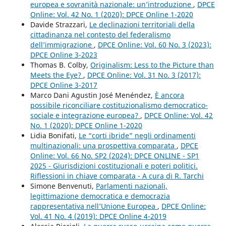
europea e sovranità nazionale: un’introduzione
,
DPCE
Online: Vol. 42 No. 1 (2020): DPCE Online 1-2020
Davide Strazzari,
Le declinazioni territoriali della
cittadinanza nel contesto del federalismo
dell’immigrazione
,
DPCE Online: Vol. 60 No. 3 (2023):
DPCE Online 3-2023
Thomas B. Colby,
Originalism: Less to the Picture than
Meets the Eye?
,
DPCE Online: Vol. 31 No. 3 (2017):
DPCE Online 3-2017
Marco Dani Agustin José Menéndez,
È ancora
possibile riconciliare costituzionalismo democratico-
sociale e integrazione europea?
,
DPCE Online: Vol. 42
No. 1 (2020): DPCE Online 1-2020
Lidia Bonifati,
Le “corti ibride” negli ordinamenti
multinazionali: una prospettiva comparata
,
DPCE
Online: Vol. 66 No. SP2 (2024): DPCE ONLINE - SP1
2025 - Giurisdizioni costituzionali e poteri politici.
Riflessioni in chiave comparata - A cura di R. Tarchi
Simone Benvenuti,
Parlamenti nazionali,
legittimazione democratica e democrazia
rappresentativa nell’Unione Europea
,
DPCE Online:
Vol. 41 No. 4 (2019): DPCE Online 4-2019