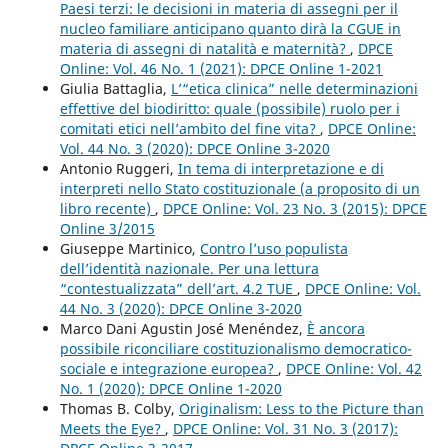
Paesi terzi: le decisioni in materia di assegni per il
nucleo familiare anticipano quanto dirà la CGUE in
materia di assegni di natalità e maternità?
,
DPCE
Online: Vol. 46 No. 1 (2021): DPCE Online 1-2021
Giulia Battaglia,
L’“etica clinica” nelle determinazioni
effettive del biodiritto: quale (possibile) ruolo per i
comitati etici nell’ambito del fine vita?
,
DPCE Online:
Vol. 44 No. 3 (2020): DPCE Online 3-2020
Antonio Ruggeri,
In tema di interpretazione e di
interpreti nello Stato costituzionale (a proposito di un
libro recente)
,
DPCE Online: Vol. 23 No. 3 (2015): DPCE
Online 3/2015
Giuseppe Martinico,
Contro l’uso populista
dell’identità nazionale. Per una lettura
“contestualizzata” dell’art. 4.2 TUE
,
DPCE Online: Vol.
44 No. 3 (2020): DPCE Online 3-2020
Marco Dani Agustin José Menéndez,
È ancora
possibile riconciliare costituzionalismo democratico-
sociale e integrazione europea?
,
DPCE Online: Vol. 42
No. 1 (2020): DPCE Online 1-2020
Thomas B. Colby,
Originalism: Less to the Picture than
Meets the Eye?
,
DPCE Online: Vol. 31 No. 3 (2017):