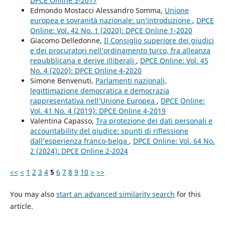
DPCE Online 3-2017
Edmondo Mostacci Alessandro Somma,
Unione
europea e sovranità nazionale: un’introduzione
,
DPCE
Online: Vol. 42 No. 1 (2020): DPCE Online 1-2020
Giacomo Delledonne,
Il Consiglio superiore dei giudici
e dei procuratori nell’ordinamento turco, fra alleanza
repubblicana e derive illiberali
,
DPCE Online: Vol. 45
No. 4 (2020): DPCE Online 4-2020
Simone Benvenuti,
Parlamenti nazionali,
legittimazione democratica e democrazia
rappresentativa nell’Unione Europea
,
DPCE Online:
Vol. 41 No. 4 (2019): DPCE Online 4-2019
Valentina Capasso,
Tra protezione dei dati personali e
accountability del giudice: spunti di riflessione
dall’esperienza franco-belga
,
DPCE Online: Vol. 64 No.
2 (2024): DPCE Online 2-2024
<<
<
1
2
3
4
5
6
7
8
9
10
>
>>
You may also
start an advanced similarity search
for this
article.