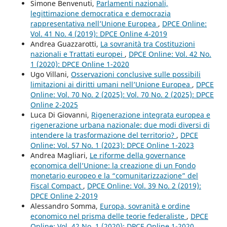
Simone Benvenuti,
Parlamenti nazionali,
legittimazione democratica e democrazia
rappresentativa nell’Unione Europea
,
DPCE Online:
Vol. 41 No. 4 (2019): DPCE Online 4-2019
Andrea Guazzarotti,
La sovranità tra Costituzioni
nazionali e Trattati europei
,
DPCE Online: Vol. 42 No.
1 (2020): DPCE Online 1-2020
Ugo Villani,
Osservazioni conclusive sulle possibili
limitazioni ai diritti umani nell’Unione Europea
,
DPCE
Online: Vol. 70 No. 2 (2025): Vol. 70 No. 2 (2025): DPCE
Online 2-2025
Luca Di Giovanni,
Rigenerazione integrata europea e
rigenerazione urbana nazionale: due modi diversi di
intendere la trasformazione del territorio?
,
DPCE
Online: Vol. 57 No. 1 (2023): DPCE Online 1-2023
Andrea Magliari,
Le riforme della governance
economica dell’Unione: la creazione di un Fondo
monetario europeo e la “comunitarizzazione” del
Fiscal Compact
,
DPCE Online: Vol. 39 No. 2 (2019):
DPCE Online 2-2019
Alessandro Somma,
Europa, sovranità e ordine
economico nel prisma delle teorie federaliste
,
DPCE
Online: Vol. 42 No. 1 (2020): DPCE Online 1-2020