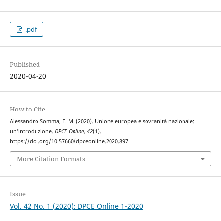
.pdf
Published
2020-04-20
How to Cite
Alessandro Somma, E. M. (2020). Unione europea e sovranità nazionale:
un’introduzione.
DPCE Online
,
42
(1).
https://doi.org/10.57660/dpceonline.2020.897
More Citation Formats
Issue
Vol. 42 No. 1 (2020): DPCE Online 1-2020