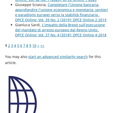
Giuseppe Sciascia,
Completare l’Unione bancaria,
approfondire l’unione economica e monetaria: sentieri
e paradigmi europei verso la stabilità finanziaria
,
DPCE Online: Vol. 39 No. 2 (2019): DPCE Online 2-2019
Gianluca Sardi,
L’impatto della Brexit sull’esecuzione
del mandato di arresto europeo dal Regno Unito
,
DPCE Online: Vol. 37 No. 4 (2018): DPCE Online 4-2018
1
2
3
4
5
6
7
8
9
10
>
>>
You may also
start an advanced similarity search
for this
article.