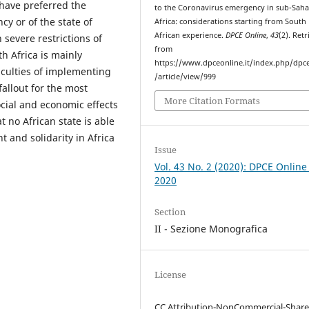
 have preferred the
to the Coronavirus emergency in sub-Sah
cy or of the state of
Africa: considerations starting from South
African experience.
DPCE Online
,
43
(2). Ret
 severe restrictions of
from
h Africa is mainly
https://www.dpceonline.it/index.php/dpc
iculties of implementing
/article/view/999
allout for the most
More Citation Formats
ocial and economic effects
 no African state is able
 and solidarity in Africa
Issue
Vol. 43 No. 2 (2020): DPCE Online
2020
Section
II - Sezione Monografica
License
CC Attribution-NonCommercial-Share