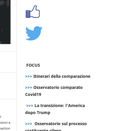
FOCUS
>>>
Itinerari della comparazione
>>>
Osservatorio comparato
Covid19
>>>
La transizione: l’America
dopo Trump
l
sioni a
>>>
Osservatorio sul processo
eaction
costituente cileno