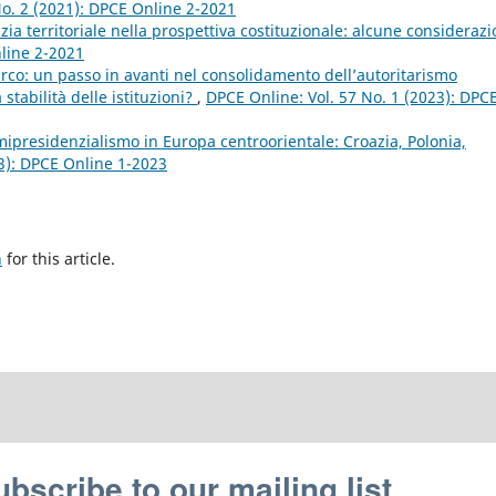
No. 2 (2021): DPCE Online 2-2021
ia territoriale nella prospettiva costituzionale: alcune consideraz
nline 2-2021
urco: un passo in avanti nel consolidamento dell’autoritarismo
stabilità delle istituzioni?
,
DPCE Online: Vol. 57 No. 1 (2023): DPC
mipresidenzialismo in Europa centroorientale: Croazia, Polonia,
23): DPCE Online 1-2023
h
for this article.