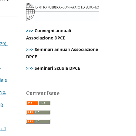
>>>
Convegni annuali
Associazione DPCE
20):
>>>
Seminari annuali Associazione
DPCE
o
>>>
Seminari Scuola DPCE
iale
 No.
Current Issue
Sp
o. 1