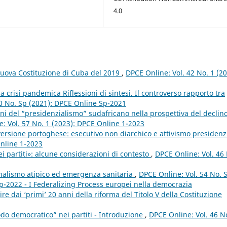
4.0
 nuova Costituzione di Cuba del 2019
,
DPCE Online: Vol. 42 No. 1 (20
a crisi pandemica Riflessioni di sintesi. Il controverso rapporto tra
50 No. Sp (2021): DPCE Online Sp-2021
oni del “presidenzialismo” sudafricano nella prospettiva del declin
: Vol. 57 No. 1 (2023): DPCE Online 1-2023
versione portoghese: esecutivo non diarchico e attivismo presidenz
Online 1-2023
i partiti»: alcune considerazioni di contesto
,
DPCE Online: Vol. 46
ionalismo atipico ed emergenza sanitaria
,
DPCE Online: Vol. 54 No. 
p-2022 - I Federalizing Process europei nella democrazia
e dai ‘primi’ 20 anni della riforma del Titolo V della Costituzione
odo democratico” nei partiti - Introduzione
,
DPCE Online: Vol. 46 N