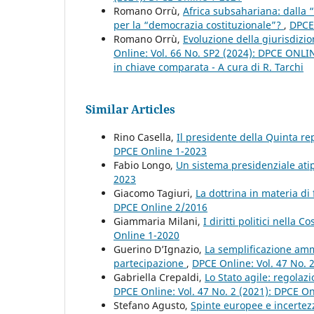
Romano Orrù,
Africa subsahariana: dalla 
per la “democrazia costituzionale”?
,
DPCE 
Romano Orrù,
Evoluzione della giurisdizio
Online: Vol. 66 No. SP2 (2024): DPCE ONLINE 
in chiave comparata - A cura di R. Tarchi
Similar Articles
Rino Casella,
Il presidente della Quinta r
DPCE Online 1-2023
Fabio Longo,
Un sistema presidenziale atip
2023
Giacomo Tagiuri,
La dottrina in materia di
DPCE Online 2/2016
Giammaria Milani,
I diritti politici nella
Online 1-2020
Guerino D’Ignazio,
La semplificazione ammi
partecipazione
,
DPCE Online: Vol. 47 No. 
Gabriella Crepaldi,
Lo Stato agile: regolaz
DPCE Online: Vol. 47 No. 2 (2021): DPCE O
Stefano Agusto,
Spinte europee e incertezze