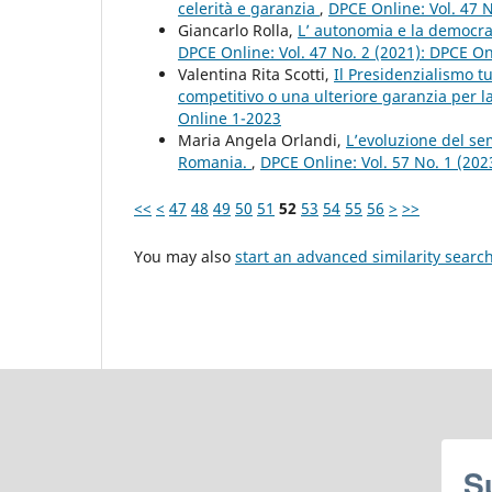
celerità e garanzia
,
DPCE Online: Vol. 47 
Giancarlo Rolla,
L’ autonomia e la democraz
DPCE Online: Vol. 47 No. 2 (2021): DPCE O
Valentina Rita Scotti,
Il Presidenzialismo t
competitivo o una ulteriore garanzia per la 
Online 1-2023
Maria Angela Orlandi,
L’evoluzione del se
Romania.
,
DPCE Online: Vol. 57 No. 1 (20
<<
<
47
48
49
50
51
52
53
54
55
56
>
>>
You may also
start an advanced similarity searc