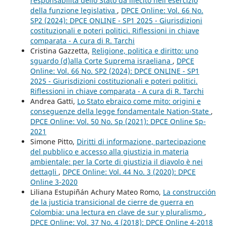
responsabilità dello Stato da illecito nell’esercizio
della funzione legislativa
,
DPCE Online: Vol. 66 No.
SP2 (2024): DPCE ONLINE - SP1 2025 - Giurisdizioni
costituzionali e poteri politici. Riflessioni in chiave
comparata - A cura di R. Tarchi
Cristina Gazzetta,
Religione, politica e diritto: uno
sguardo (d)alla Corte Suprema israeliana
,
DPCE
Online: Vol. 66 No. SP2 (2024): DPCE ONLINE - SP1
2025 - Giurisdizioni costituzionali e poteri politici.
Riflessioni in chiave comparata - A cura di R. Tarchi
Andrea Gatti,
Lo Stato ebraico come mito: origini e
conseguenze della legge fondamentale Nation-State
,
DPCE Online: Vol. 50 No. Sp (2021): DPCE Online Sp-
2021
Simone Pitto,
Diritti di informazione, partecipazione
del pubblico e accesso alla giustizia in materia
ambientale: per la Corte di giustizia il diavolo è nei
dettagli
,
DPCE Online: Vol. 44 No. 3 (2020): DPCE
Online 3-2020
Liliana Estupiñán Achury Mateo Romo,
La construcción
de la justicia transicional de cierre de guerra en
Colombia: una lectura en clave de sur y pluralismo
,
DPCE Online: Vol. 37 No. 4 (2018): DPCE Online 4-2018