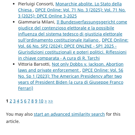
Pierluigi Consorti,
Monarchie abolite. Lo Stato della
Chiesa
,
DPCE Online: Vol. 71 No. 3 (2025): Vol. 71 No.
3 (2025): DPCE Online 3-2025
Giammaria Milani,
Il Bundesverfassungsgericht come
giudice del contenzioso elettorale e la possibile
influenza del sistema tedesco di giustizia elettorale
sull’ordinamento costituzionale italiano
,
DPCE Online:
Vol. 66 No. SP2 (2024): DPCE ONLINE - SP1 2025 -
Giurisdizioni costituzionali e poteri politici. Riflessioni
in chiave comparata - A cura di R. Tarchi
Vittoria Barsotti,
Not only Dobbs v. Jackson. Abortion
laws and private enforcement
,
DPCE Online: Vol. 56
No. Sp 1 (2023): The American Presidency after two
years of President Biden (a cura di Giuseppe Franco
Ferrari)
1
2
3
4
5
6
7
8
9
10
>
>>
You may also
start an advanced similarity search
for this
article.