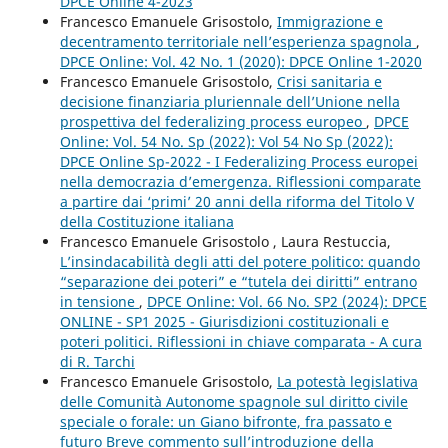
DPCE Online 4-2023
Francesco Emanuele Grisostolo,
Immigrazione e
decentramento territoriale nell’esperienza spagnola
,
DPCE Online: Vol. 42 No. 1 (2020): DPCE Online 1-2020
Francesco Emanuele Grisostolo,
Crisi sanitaria e
decisione finanziaria pluriennale dell’Unione nella
prospettiva del federalizing process europeo
,
DPCE
Online: Vol. 54 No. Sp (2022): Vol 54 No Sp (2022):
DPCE Online Sp-2022 - I Federalizing Process europei
nella democrazia d’emergenza. Riflessioni comparate
a partire dai ‘primi’ 20 anni della riforma del Titolo V
della Costituzione italiana
Francesco Emanuele Grisostolo , Laura Restuccia,
L’insindacabilità degli atti del potere politico: quando
“separazione dei poteri” e “tutela dei diritti” entrano
in tensione
,
DPCE Online: Vol. 66 No. SP2 (2024): DPCE
ONLINE - SP1 2025 - Giurisdizioni costituzionali e
poteri politici. Riflessioni in chiave comparata - A cura
di R. Tarchi
Francesco Emanuele Grisostolo,
La potestà legislativa
delle Comunità Autonome spagnole sul diritto civile
speciale o forale: un Giano bifronte, fra passato e
futuro Breve commento sull’introduzione della