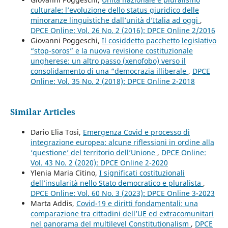
culturale: l’evoluzione dello status giuridico delle
minoranze linguistiche dall’unità d’Italia ad oggi
,
DPCE Online: Vol. 26 No. 2 (2016): DPCE Online 2/2016
Giovanni Poggeschi,
Il cosiddetto pacchetto legislativo
“stop-soros” e la nuova revisione costituzionale
ungherese: un altro passo (xenofobo) verso il
consolidamento di una “democrazia illiberale
,
DPCE
Online: Vol. 35 No. 2 (2018): DPCE Online 2-2018
Similar Articles
Dario Elia Tosi,
Emergenza Covid e processo di
integrazione europea: alcune riflessioni in ordine alla
‘questione’ del territorio dell’Unione
,
DPCE Online:
Vol. 43 No. 2 (2020): DPCE Online 2-2020
Ylenia Maria Citino,
I significati costituzionali
dell’insularità nello Stato democratico e pluralista
,
DPCE Online: Vol. 60 No. 3 (2023): DPCE Online 3-2023
Marta Addis,
Covid-19 e diritti fondamentali: una
comparazione tra cittadini dell’UE ed extracomunitari
nel panorama del multilevel Constitutionalism
,
DPCE