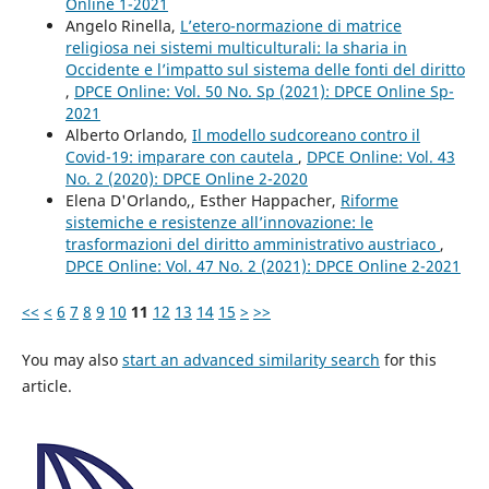
Online 1-2021
Angelo Rinella,
L’etero-normazione di matrice
religiosa nei sistemi multiculturali: la sharia in
Occidente e l’impatto sul sistema delle fonti del diritto
,
DPCE Online: Vol. 50 No. Sp (2021): DPCE Online Sp-
2021
Alberto Orlando,
Il modello sudcoreano contro il
Covid-19: imparare con cautela
,
DPCE Online: Vol. 43
No. 2 (2020): DPCE Online 2-2020
Elena D'Orlando,, Esther Happacher,
Riforme
sistemiche e resistenze all’innovazione: le
trasformazioni del diritto amministrativo austriaco
,
DPCE Online: Vol. 47 No. 2 (2021): DPCE Online 2-2021
<<
<
6
7
8
9
10
11
12
13
14
15
>
>>
You may also
start an advanced similarity search
for this
article.