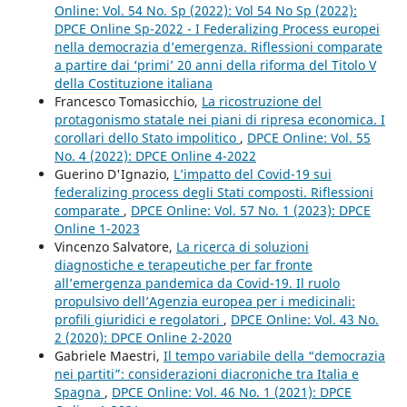
Online: Vol. 54 No. Sp (2022): Vol 54 No Sp (2022):
DPCE Online Sp-2022 - I Federalizing Process europei
nella democrazia d’emergenza. Riflessioni comparate
a partire dai ‘primi’ 20 anni della riforma del Titolo V
della Costituzione italiana
Francesco Tomasicchio,
La ricostruzione del
protagonismo statale nei piani di ripresa economica. I
corollari dello Stato impolitico
,
DPCE Online: Vol. 55
No. 4 (2022): DPCE Online 4-2022
Guerino D'Ignazio,
L’impatto del Covid-19 sui
federalizing process degli Stati composti. Riflessioni
comparate
,
DPCE Online: Vol. 57 No. 1 (2023): DPCE
Online 1-2023
Vincenzo Salvatore,
La ricerca di soluzioni
diagnostiche e terapeutiche per far fronte
all’emergenza pandemica da Covid-19. Il ruolo
propulsivo dell’Agenzia europea per i medicinali:
profili giuridici e regolatori
,
DPCE Online: Vol. 43 No.
2 (2020): DPCE Online 2-2020
Gabriele Maestri,
Il tempo variabile della “democrazia
nei partiti”: considerazioni diacroniche tra Italia e
Spagna
,
DPCE Online: Vol. 46 No. 1 (2021): DPCE