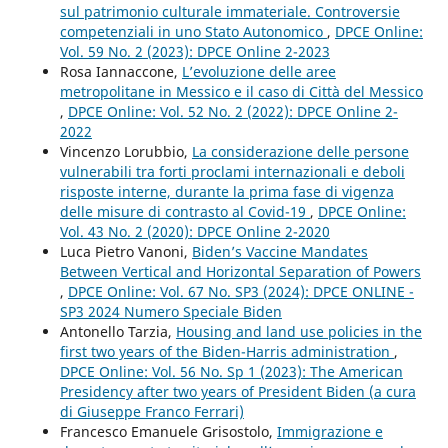
sul patrimonio culturale immateriale. Controversie
competenziali in uno Stato Autonomico
,
DPCE Online:
Vol. 59 No. 2 (2023): DPCE Online 2-2023
Rosa Iannaccone,
L’evoluzione delle aree
metropolitane in Messico e il caso di Città del Messico
,
DPCE Online: Vol. 52 No. 2 (2022): DPCE Online 2-
2022
Vincenzo Lorubbio,
La considerazione delle persone
vulnerabili tra forti proclami internazionali e deboli
risposte interne, durante la prima fase di vigenza
delle misure di contrasto al Covid-19
,
DPCE Online:
Vol. 43 No. 2 (2020): DPCE Online 2-2020
Luca Pietro Vanoni,
Biden’s Vaccine Mandates
Between Vertical and Horizontal Separation of Powers
,
DPCE Online: Vol. 67 No. SP3 (2024): DPCE ONLINE -
SP3 2024 Numero Speciale Biden
Antonello Tarzia,
Housing and land use policies in the
first two years of the Biden-Harris administration
,
DPCE Online: Vol. 56 No. Sp 1 (2023): The American
Presidency after two years of President Biden (a cura
di Giuseppe Franco Ferrari)
Francesco Emanuele Grisostolo,
Immigrazione e