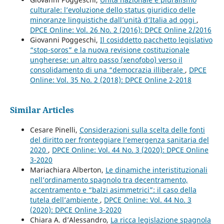
culturale: l’evoluzione dello status giuridico delle
minoranze linguistiche dall’unità d’Italia ad oggi
,
DPCE Online: Vol. 26 No. 2 (2016): DPCE Online 2/2016
Giovanni Poggeschi,
Il cosiddetto pacchetto legislativo
“stop-soros” e la nuova revisione costituzionale
ungherese: un altro passo (xenofobo) verso il
consolidamento di una “democrazia illiberale
,
DPCE
Online: Vol. 35 No. 2 (2018): DPCE Online 2-2018
Similar Articles
Cesare Pinelli,
Considerazioni sulla scelta delle fonti
del diritto per fronteggiare l’emergenza sanitaria del
2020
,
DPCE Online: Vol. 44 No. 3 (2020): DPCE Online
3-2020
Mariachiara Alberton,
Le dinamiche interistituzionali
nell’ordinamento spagnolo tra decentramento,
accentramento e “balzi asimmetrici”: il caso della
tutela dell’ambiente
,
DPCE Online: Vol. 44 No. 3
(2020): DPCE Online 3-2020
Chiara A. d’Alessandro,
La ricca legislazione spagnola