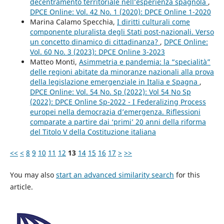
decentramento territoriale nell’esperienza spagnola
,
DPCE Online: Vol. 42 No. 1 (2020): DPCE Online 1-2020
Marina Calamo Specchia,
I diritti culturali come
componente pluralista degli Stati post-nazionali. Verso
un concetto dinamico di cittadinanza?
,
DPCE Online:
Vol. 60 No. 3 (2023): DPCE Online 3-2023
Matteo Monti,
Asimmetria e pandemia: la “specialità”
delle regioni abitate da minoranze nazionali alla prova
della legislazione emergenziale in Italia e Spagna
,
DPCE Online: Vol. 54 No. Sp (2022): Vol 54 No Sp
(2022): DPCE Online Sp-2022 - I Federalizing Process
europei nella democrazia d’emergenza. Riflessioni
comparate a partire dai ‘primi’ 20 anni della riforma
del Titolo V della Costituzione italiana
<<
<
8
9
10
11
12
13
14
15
16
17
>
>>
You may also
start an advanced similarity search
for this
article.