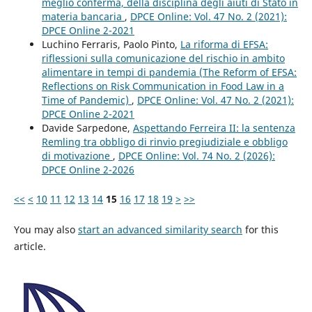
meglio conferma, della disciplina degli aiuti di Stato in
materia bancaria
,
DPCE Online: Vol. 47 No. 2 (2021):
DPCE Online 2-2021
Luchino Ferraris, Paolo Pinto,
La riforma di EFSA:
riflessioni sulla comunicazione del rischio in ambito
alimentare in tempi di pandemia (The Reform of EFSA:
Reflections on Risk Communication in Food Law in a
Time of Pandemic)
,
DPCE Online: Vol. 47 No. 2 (2021):
DPCE Online 2-2021
Davide Sarpedone,
Aspettando Ferreira II: la sentenza
Remling tra obbligo di rinvio pregiudiziale e obbligo
di motivazione
,
DPCE Online: Vol. 74 No. 2 (2026):
DPCE Online 2-2026
<<
<
10
11
12
13
14
15
16
17
18
19
>
>>
You may also
start an advanced similarity search
for this
article.