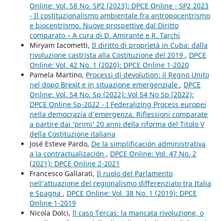
Online: Vol. 58 No. SP2 (2023): DPCE Online - SP2 2023
- Il costituzionalismo ambientale fra antropocentrismo
e biocentrismo. Nuove prospettive dal Diritto
comparato – A cura di D. Amirante e R. Tarchi
Miryam Iacometti,
Il diritto di proprietà in Cuba: dalla
rivoluzione castrista alla Costituzione del 2019
,
DPCE
Online: Vol. 42 No. 1 (2020): DPCE Online 1-2020
Pamela Martino,
Processi di devolution: il Regno Unito
nel dopo Brexit e in situazione emergenziale
,
DPCE
Online: Vol. 54 No. Sp (2022): Vol 54 No Sp (2022):
DPCE Online Sp-2022 - I Federalizing Process europei
nella democrazia d’emergenza. Riflessioni comparate
a partire dai ‘primi’ 20 anni della riforma del Titolo V
della Costituzione italiana
José Esteve Pardo,
De la simplificación administrativa
a la contractualización
,
DPCE Online: Vol. 47 No. 2
(2021): DPCE Online 2-2021
Francesco Gallarati,
Il ruolo del Parlamento
nell’attuazione del regionalismo differenziato tra Italia
e Spagna
,
DPCE Online: Vol. 38 No. 1 (2019): DPCE
Online 1-2019
Nicola Dolci,
ll caso Tercas: la mancata rivoluzione, o