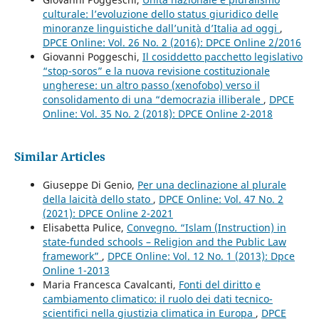
culturale: l’evoluzione dello status giuridico delle
minoranze linguistiche dall’unità d’Italia ad oggi
,
DPCE Online: Vol. 26 No. 2 (2016): DPCE Online 2/2016
Giovanni Poggeschi,
Il cosiddetto pacchetto legislativo
“stop-soros” e la nuova revisione costituzionale
ungherese: un altro passo (xenofobo) verso il
consolidamento di una “democrazia illiberale
,
DPCE
Online: Vol. 35 No. 2 (2018): DPCE Online 2-2018
Similar Articles
Giuseppe Di Genio,
Per una declinazione al plurale
della laicità dello stato
,
DPCE Online: Vol. 47 No. 2
(2021): DPCE Online 2-2021
Elisabetta Pulice,
Convegno. “Islam (Instruction) in
state-funded schools – Religion and the Public Law
framework”
,
DPCE Online: Vol. 12 No. 1 (2013): Dpce
Online 1-2013
Maria Francesca Cavalcanti,
Fonti del diritto e
cambiamento climatico: il ruolo dei dati tecnico-
scientifici nella giustizia climatica in Europa
,
DPCE