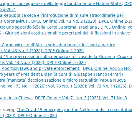
 origini e conseguenze della legge fondamentale Nation-State
,
DP
e Sp-2021
a Repubblica ceca e l’introduzione di misure straordinarie per
 da Coronavirus
,
DPCE Online: Vol. 43 No. 2 (2020): DPCE Online 2-2
ritto: uno sguardo (d)alla Corte Suprema israeliana
,
DPCE Online: Vo
Giurisdizioni costituzionali e poteri politici. Riflessioni in chiave
 Coronavirus nell’Africa subsahariana: riflessioni a partire
: Vol. 43 No. 2 (2020): DPCE Online 2-2020
19 e ripercussioni sulla democrazia: i casi della Slovenia, Croazia
e: Vol. 43 No. 2 (2020): DPCE Online 2-2020
n. Abortion laws and private enforcement
,
DPCE Online: Vol. 56 No.
o years of President Biden (a cura di Giuseppe Franco Ferrari)
 tra (mancata) decolonizzazione e micro statualità: Papua Nuova
e: Vol. 73 No. 1 (2026): Vol. 73 No. 1 (2026): Vol. 73 No. 1 (2026): 
tato della Chiesa
,
DPCE Online: Vol. 71 No. 3 (2025): Vol. 71 No. 3
Terstegg,
The Covid-19 emergency in the Netherlands: a constitutio
 2 (2020): DPCE Online 2-2020