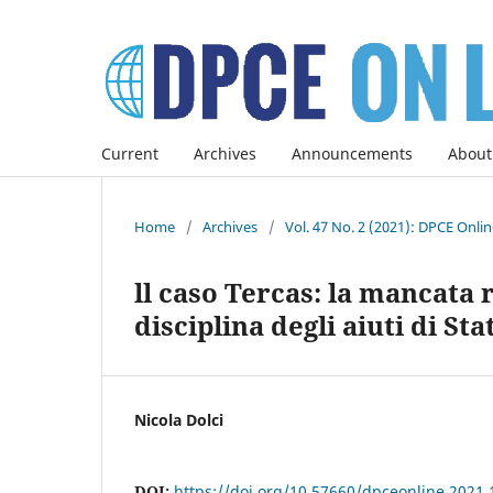
Current
Archives
Announcements
About
Home
/
Archives
/
Vol. 47 No. 2 (2021): DPCE Onli
ll caso Tercas: la mancata 
disciplina degli aiuti di St
Nicola Dolci
DOI:
https://doi.org/10.57660/dpceonline.2021.