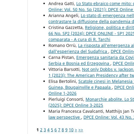
Andrea Gatti,
Lo Stato ebraico come mito:
Online: Vol. 50 No. Sp (2021): DPCE Onlin
Arianna Angeli,
Lo stato di emergenza nell
contrastare la diffusione della pandemia
Cristina Gazzetta,
Religione, politica e di
66 No. SP2 (2024): DPCE ONLINE - SP1 2025 - 
comparata - A cura di R. Tarchi
Romano Orrù,
La risposta all’emergenza al
dall’esperienza del Sudafrica
,
DPCE Online
Carna Pistan,
Emergenza sanitaria da Covid-
Serbia e Bosnia ed Erzegovina
,
DPCE Onlin
Vittoria Barsotti,
Not only Dobbs v. Jackso
1 (2023): The American Presidency after tw
Elisa Bertolini,
Scatole cinesi in Melanesia
Guinea, Bougainville e Papaala
,
DPCE Onlin
Online 1-2026
Pierluigi Consorti,
Monarchie abolite. Lo S
(2025): DPCE Online 3-2025
Maria Francesca Cavalcanti, Matthijs Jan 
law perspective
,
DPCE Online: Vol. 43 No.
1
2
3
4
5
6
7
8
9
10
>
>>