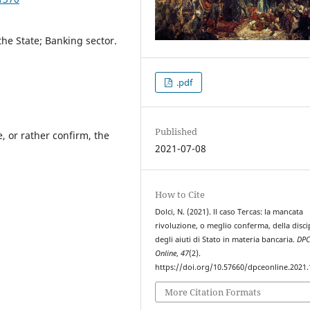
the State; Banking sector.
.pdf
Published
e, or rather confirm, the
2021-07-08
How to Cite
Dolci, N. (2021). ll caso Tercas: la mancata
rivoluzione, o meglio conferma, della disci
degli aiuti di Stato in materia bancaria.
DPC
Online
,
47
(2).
https://doi.org/10.57660/dpceonline.2021
More Citation Formats