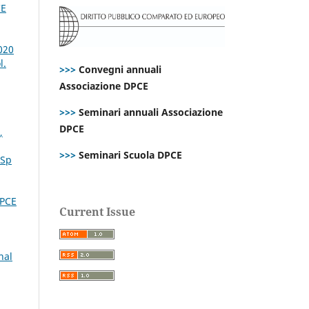
CE
020
l.
>>>
Convegni annuali
Associazione DPCE
>>>
Seminari annuali Associazione
DPCE
,
>>>
Seminari Scuola DPCE
 Sp
DPCE
Current Issue
nal