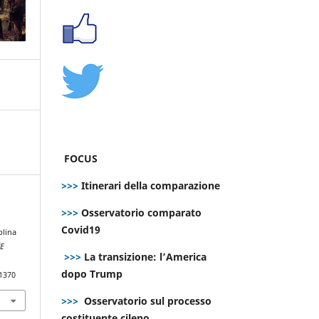
FOCUS
>>>
Itinerari della comparazione
>>>
Osservatorio comparato
Covid19
plina
E
>>>
La transizione: l’America
dopo Trump
.1370
>>>
Osservatorio sul processo
costituente cileno