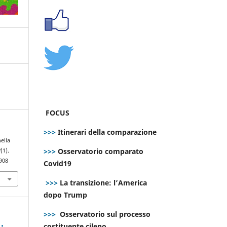
FOCUS
>>>
Itinerari della comparazione
nella
>>>
Osservatorio comparato
2
(1).
908
Covid19
>>>
La transizione: l’America
dopo Trump
>>>
Osservatorio sul processo
costituente cileno