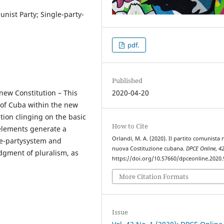
nist Party; Single-party-
pdf.
Published
new Constitution – This
2020-04-20
 of Cuba within the new
tion clinging on the basic
How to Cite
 elements generate a
Orlandi, M. A. (2020). Il partito comunista 
le-partysystem and
nuova Costituzione cubana.
DPCE Online
,
4
edgment of pluralism, as
https://doi.org/10.57660/dpceonline.2020.
More Citation Formats
Issue