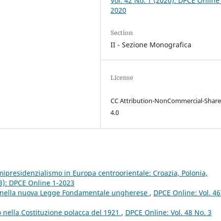
Vol. 42 No. 1 (2020): DPCE Online
2020
Section
II - Sezione Monografica
License
CC Attribution-NonCommercial-Share
4.0
mipresidenzialismo in Europa centroorientale: Croazia, Polonia,
23): DPCE Online 1-2023
e nella nuova Legge Fondamentale ungherese
,
DPCE Online: Vol. 46
 nella Costituzione polacca del 1921
,
DPCE Online: Vol. 48 No. 3