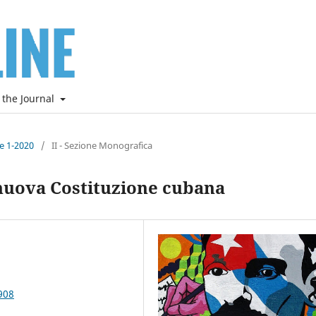
 the Journal
ne 1-2020
/
II - Sezione Monografica
 nuova Costituzione cubana
908