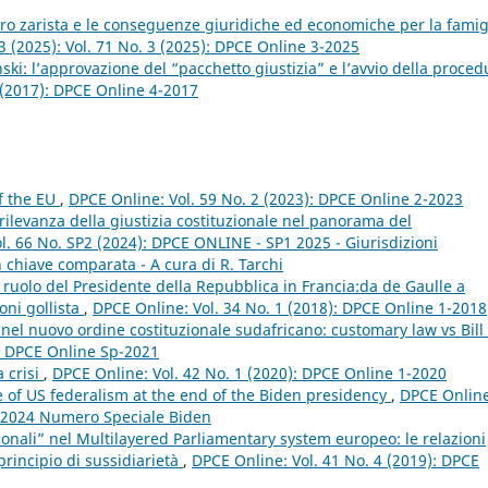
ro zarista e le conseguenze giuridiche ed economiche per la famig
3 (2025): Vol. 71 No. 3 (2025): DPCE Online 3-2025
ski: l’approvazione del “pacchetto giustizia” e l’avvio della proced
 (2017): DPCE Online 4-2017
f the EU
,
DPCE Online: Vol. 59 No. 2 (2023): DPCE Online 2-2023
 rilevanza della giustizia costituzionale nel panorama del
l. 66 No. SP2 (2024): DPCE ONLINE - SP1 2025 - Giurisdizioni
 in chiave comparata - A cura di R. Tarchi
l ruolo del Presidente della Repubblica in Francia:da de Gaulle a
oni gollista
,
DPCE Online: Vol. 34 No. 1 (2018): DPCE Online 1-2018
nel nuovo ordine costituzionale sudafricano: customary law vs Bill 
): DPCE Online Sp-2021
a crisi
,
DPCE Online: Vol. 42 No. 1 (2020): DPCE Online 1-2020
e of US federalism at the end of the Biden presidency
,
DPCE Online
3 2024 Numero Speciale Biden
ionali” nel Multilayered Parliamentary system europeo: le relazioni
principio di sussidiarietà
,
DPCE Online: Vol. 41 No. 4 (2019): DPCE