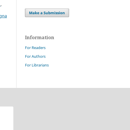
s
,
Make a Submission
agna
Information
For Readers
For Authors
For Librarians