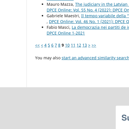
Mauro Mazza,
The judiciary in the Latvian
DPCE Online: Vol. 55 No. 4 (2022): DPCE O
Gabriele Maestri,
Il tempo variabile della 
,
DPCE Online: Vol. 46 No. 1 (2021): DPCE 
Fabio Masci,
La democrazia nei partiti de 
DPCE Online 1-2021
<<
<
4
5
6
7
8
9
10
11
12
13
>
>>
You may also
start an advanced similarity searc