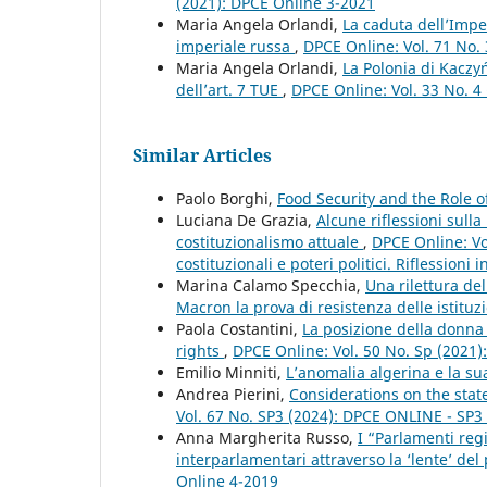
(2021): DPCE Online 3-2021
Maria Angela Orlandi,
La caduta dell’Impe
imperiale russa
,
DPCE Online: Vol. 71 No. 
Maria Angela Orlandi,
La Polonia di Kaczyń
dell’art. 7 TUE
,
DPCE Online: Vol. 33 No. 4
Similar Articles
Paolo Borghi,
Food Security and the Role o
Luciana De Grazia,
Alcune riflessioni sulla
costituzionalismo attuale
,
DPCE Online: Vo
costituzionali e poteri politici. Riflessioni
Marina Calamo Specchia,
Una rilettura de
Macron la prova di resistenza delle istituzi
Paola Costantini,
La posizione della donna 
rights
,
DPCE Online: Vol. 50 No. Sp (2021
Emilio Minniti,
L’anomalia algerina e la su
Andrea Pierini,
Considerations on the stat
Vol. 67 No. SP3 (2024): DPCE ONLINE - SP
Anna Margherita Russo,
I “Parlamenti reg
interparlamentari attraverso la ‘lente’ del 
Online 4-2019