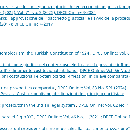
ro zarista e le conseguenze giuridiche ed economiche per la famig
3 (2025): Vol. 71 No. 3 (2025): DPCE Online 3-2025
ski: l’approvazione del “pacchetto giustizia” e l’avvio della proced
 (2017): DPCE Online 4-2017
ssemblearism: the Turkish Constitution of 1924
,
DPCE Online: Vol. 
icht come giudice del contenzioso elettorale e la possibile influe
 sull’ordinamento costituzionale italiano
,
DPCE Online: Vol. 66 No. 
ni costituzionali e poteri politici. Riflessioni in chiave comparata 
e: una prospettiva comparata
,
DPCE Online: Vol. 63 No. SP1 (2024):
scara Costituzionalismo, declinazioni del principio pacifista e
c prosecutor in the Indian legal system
,
DPCE Online: Vol. 62 No. 1
 para el Siglo XXI
,
DPCE Online: Vol. 46 No. 1 (2021): DPCE Online 
essico: dal presidenzialismo imperiale alla “parlamentarizzazione”