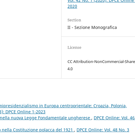
Vol. 42 No. 1 (2020): DPCE Online
2020
Section
II - Sezione Monografica
License
CC Attribution-NonCommercial-Share
4.0
mipresidenzialismo in Europa centroorientale: Croazia, Polonia,
23): DPCE Online 1-2023
e nella nuova Legge Fondamentale ungherese
,
DPCE Online: Vol. 46
 nella Costituzione polacca del 1921
,
DPCE Online: Vol. 48 No. 3