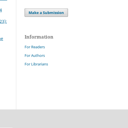
64
Make a Submission
23):
Information
ne
For Readers
For Authors
For Librarians