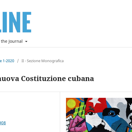
 the Journal
ne 1-2020
/
II - Sezione Monografica
 nuova Costituzione cubana
908