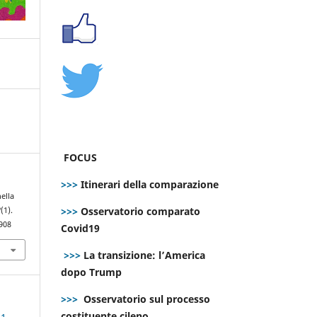
FOCUS
>>>
Itinerari della comparazione
nella
>>>
Osservatorio comparato
2
(1).
908
Covid19
>>>
La transizione: l’America
dopo Trump
>>>
Osservatorio sul processo
costituente cileno