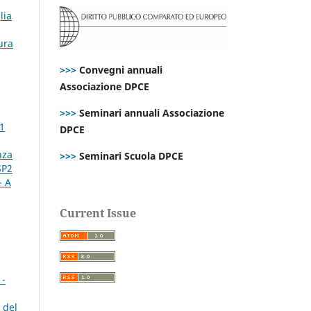
lia
ura
>>>
Convegni annuali
Associazione DPCE
>>>
Seminari annuali Associazione
61
DPCE
nza
>>>
Seminari Scuola DPCE
SP2
- A
Current Issue
1-
 del