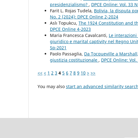
presidenzialismo?
,
DPCE Online: Vol. 33 N
Farit L. Rojas Tudela,
Bolivia, la disputa p
No. 2 (2024): DPCE Online 2-2024
Aslı Topukcu,
The 1924 Constitution and t
DPCE Online 4-2023
Maria Francesca Cavalcanti,
Le interazion
giuridico e marital captivity nel Regno Uni
Sp-2021
Paolo Passaglia,
Da Tocqueville a Marshall
giustizia costituzionale
,
DPCE Online: Vol.
<<
<
1
2
3
4
5
6
7
8
9
10
>
>>
You may also
start an advanced similarity searc