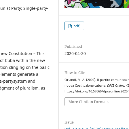
nist Party; Single-party-
pdf.
Published
new Constitution – This
2020-04-20
 of Cuba within the new
tion clinging on the basic
How to Cite
 elements generate a
Orlandi, M. A. (2020). Il partito comunista 
le-partysystem and
nuova Costituzione cubana.
DPCE Online
,
4
edgment of pluralism, as
https://doi.org/10.57660/dpceonline.2020.
More Citation Formats
Issue