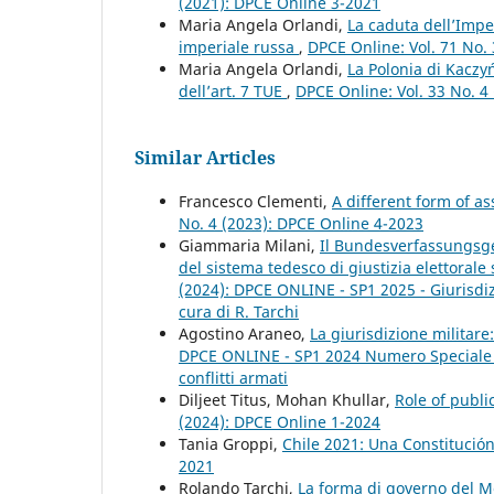
(2021): DPCE Online 3-2021
Maria Angela Orlandi,
La caduta dell’Impe
imperiale russa
,
DPCE Online: Vol. 71 No. 
Maria Angela Orlandi,
La Polonia di Kaczyń
dell’art. 7 TUE
,
DPCE Online: Vol. 33 No. 4
Similar Articles
Francesco Clementi,
A different form of a
No. 4 (2023): DPCE Online 4-2023
Giammaria Milani,
Il Bundesverfassungsger
del sistema tedesco di giustizia elettorale
(2024): DPCE ONLINE - SP1 2025 - Giurisdizio
cura di R. Tarchi
Agostino Araneo,
La giurisdizione militar
DPCE ONLINE - SP1 2024 Numero Speciale Pe
conflitti armati
Diljeet Titus, Mohan Khullar,
Role of publi
(2024): DPCE Online 1-2024
Tania Groppi,
Chile 2021: Una Constitución
2021
Rolando Tarchi,
La forma di governo del M