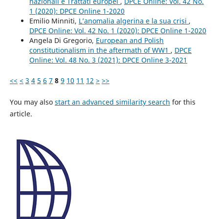
nazionali e Trattati europei
,
DPCE Online: Vol. 42 No.
1 (2020): DPCE Online 1-2020
Emilio Minniti,
L’anomalia algerina e la sua crisi
,
DPCE Online: Vol. 42 No. 1 (2020): DPCE Online 1-2020
Angela Di Gregorio,
European and Polish
constitutionalism in the aftermath of WW1
,
DPCE
Online: Vol. 48 No. 3 (2021): DPCE Online 3-2021
<<
<
3
4
5
6
7
8
9
10
11
12
>
>>
You may also
start an advanced similarity search
for this
article.