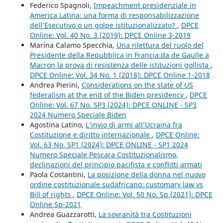
Federico Spagnoli,
Impeachment presidenziale in
America Latina: una forma di responsabilizzazione
dell’Esecutivo o un golpe istituzionalizzato?
,
DPCE
Online: Vol. 40 No. 3 (2019): DPCE Online 3-2019
Marina Calamo Specchia,
Una rilettura del ruolo del
Presidente della Repubblica in Francia:da de Gaulle a
Macron la prova di resistenza delle istituzioni gollista
,
DPCE Online: Vol. 34 No. 1 (2018): DPCE Online 1-2018
Andrea Pierini,
Considerations on the state of US
federalism at the end of the Biden presidency
,
DPCE
Online: Vol. 67 No. SP3 (2024): DPCE ONLINE - SP3
2024 Numero Speciale Biden
Agostina Latino,
L’invio di armi all’Ucraina fra
Costituzione e diritto internazionale
,
DPCE Online:
Vol. 63 No. SP1 (2024): DPCE ONLINE - SP1 2024
Numero Speciale Pescara Costituzionalismo,
declinazioni del principio pacifista e conflitti armati
Paola Costantini,
La posizione della donna nel nuovo
ordine costituzionale sudafricano: customary law vs
Bill of rights
,
DPCE Online: Vol. 50 No. Sp (2021): DPCE
Online Sp-2021
Andrea Guazzarotti,
La sovranità tra Costituzioni