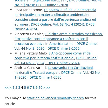
sociale e integrazione europea?
,
DPCE Online: Vol. 42
No. 1 (2020): DPCE Online 1-2020
Rosa Iannaccone,
Le potenzialità della democrazia
partecipativa in materia climatico-ambientale:
considerazioni a partire dall’esperienza andina ed
europea
,
DPCE Online: Vol. 68 No. 4 (2024): DPCE
Online 4-2024
Vincenzo De Falco,
Il diritto amministrativo messicano.
Prospettive contemporanee a confronto con il
processo evolutivo in America Latina
,
DPCE Online:
Vol. 44 No. 3 (2020): DPCE Online 3-2020
Milena Petters Melo,
L’Antropocene come sfida
cognitiva per la teoria costituzionale
,
DPCE Online:
Vol. 64 No. 2 (2024): DPCE Online 2-2024
Andrea Guazzarotti,
La sovranità tra Costituzioni
nazionali e Trattati europei
,
DPCE Online: Vol. 42 No.
1 (2020): DPCE Online 1-2020
<<
<
1
2
3
4
5
6
7
8
9
10
>
>>
You may also
start an advanced similarity search
for this
article.