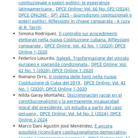
costituzionale e poteri politici: le esperienze
latinoamericane
,
DPCE Online: Vol. 66 No. SP2 (2024):
DPCE ONLINE - SP1 2025 - Giurisdizioni costituzionali e
poteri politici. Riflessioni in chiave comparata - A cura
di R. Tarchi
Simona Rodriquez,
Il controllo sui procedimenti
elettorali nella nuova Costituzione cubana. Riflessioni
comparate
,
DPCE Online: Vol. 42 No. 1 (2020): DPCE
Online 1-2020
Federico Losurdo,
Italexit. Trasformazione del vincolo
europeo e sovranità condizionata
,
DPCE Online: Vol.
42 No. 1 (2020): DPCE Online 1-2020
Romano Orrù,
Il sistema delle fonti nella nuova
Costituzione di Cuba del 2019
,
DPCE Online: Vol. 42
No. 1 (2020): DPCE Online 1-2020
Nilda Garay Montañez,
Discriminación racial en el
constitucionalismo y la permanente incapacidad
moral del presidente. Un estudio a partir del caso
peruano
,
DPCE Online: Vol. 64 No. 2 (2024): DPCE
Online 2-2024
Marco Dani Agustin José Menéndez,
È ancora
possibile riconciliare costituzionalismo democratico-