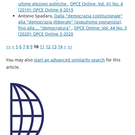
ultime elezioni politiche
,
DPCE Online: Vol. 41 No. 4
(2019): DPCE Online 4-2019
Antonio Spadaro,
Dalla “democrazia costituzionale”
alla “democrazia illiberale” (populismo sovranista),
fino alla…. “democratura”
,
DPCE Online: Vol. 44 No. 3
(2020): DPCE Online 3-2020
<<
<
5
6
7
8
9
10
11
12
13
14
>
>>
You may also
start an advanced similarity search
for this
article.