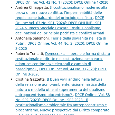
DPCE Online: Vol. 42 No. 1 (2020): DPCE Online 1-2020
Andrea Chiappetta,
Il costituzionalismo moderno alla
prova di un nuovo conflitto: l’impermeabilità delle
regole come baluardo del principio pacifista
,
DPCE
Online: Vol. 63 No. SP1 (2024): DPCE ONLINE - SP1
2024 Numero Speciale Pescara Costituzionalismo,
declinazioni del principio pacifista e conflitti armati
Antonella Salomoni,
Teorie della sovranità nell’età di
Putin
,
DPCE Online: Vol. 44 No. 3 (2020): DPCE Online
3-2020
Roberto Toniatti,
Democrazia illiberale e forma di stato
costituzionale di diritto nel costituzionalismo euro-
atlantico: contingenze elettorali o cambio di
paradigma?
,
DPCE Online: Vol. 44 No. 3 (2020): DPCE
Online 3-2020
Cristina Gazzetta,
Il buen vivir andino nella lettura
della relazione uomo-ambiente: visione mistica della
natura o modello utile al superamento del dualismo
antropocentrismo-biocentrismo?
,
DPCE Online: Vol. 58
No. SP2 (2023): DPCE Online - SP2 2023 - Il
costituzionalismo ambientale fra antropocentrismo e
biocentrismo. Nuove prospettive dal Diritto comparato