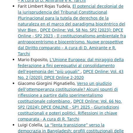
– A cura di D. Amirante e R. Tarchi
Farit Limbert Rojas Tudela,
El potencial decolonial de
la jurisprudencia del Tribunal Constitucional
Plurinacional para la tutela de derechos de la
naturaleza en el marco del paradigma biocéntrico del
Vivir Bien
,
DPCE Online: Vol. 58 No. SP2 (2023): DPCE
Online - SP2 2023 - Il costituzionalismo ambientale fra
antropocentrismo e biocentrismo. Nuove prospettive
dal Diritto comparato – A cura di D. Amirante e R.
Tarchi
Mario Esposito,
L’Unione Europea: dal miraggio della
federazione a fini perequativi al consolidamento
dell’egemonia dei “più uguali”
,
DPCE Online: Vol. 43
No. 2 (2020): DPCE Online 2-2020
Giacomo Giorgini Pignatiello,
Verso un giudizio
dell’ottemperanza costituzionale? Alcuni spunti di
riflessione a partire dallo sperimentalismo
costituzionale colombiano
,
DPCE Online: Vol. 66 No.
SP2 (2024): DPCE ONLINE - SP1 2025 - Giurisdizioni
costituzionali e poteri politici. Riflessioni in chiave
comparata - A cura di R. Tarchi
Luigi Colella,
La “lenta transizione” verso la
democrazia in Bangladesh: profili costituzionali delle