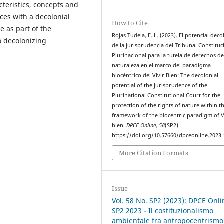
cteristics, concepts and
ces with a decolonial
How to Cite
re as part of the
Rojas Tudela, F. L. (2023). El potencial deco
o decolonizing
de la jurisprudencia del Tribunal Constituc
Plurinacional para la tutela de derechos de
naturaleza en el marco del paradigma
biocéntrico del Vivir Bien: The decolonial
potential of the jurisprudence of the
Plurinational Constitutional Court for the
protection of the rights of nature within t
framework of the biocentric paradigm of V
bien.
DPCE Online
,
58
(SP2).
https://doi.org/10.57660/dpceonline.2023
More Citation Formats
Issue
Vol. 58 No. SP2 (2023): DPCE Onli
SP2 2023 - Il costituzionalismo
ambientale fra antropocentrismo