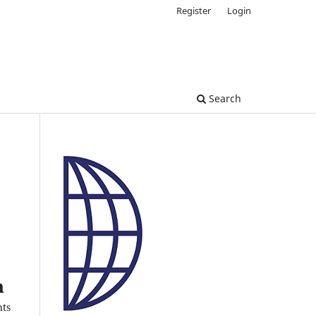
Register
Login
Search
n
hts