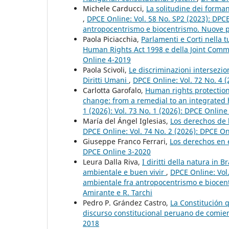
Michele Carducci,
La solitudine dei formant
,
DPCE Online: Vol. 58 No. SP2 (2023): DPCE
antropocentrismo e biocentrismo. Nuove pro
Paola Piciacchia,
Parlamenti e Corti nella t
Human Rights Act 1998 e della Joint Com
Online 4-2019
Paola Scivoli,
Le discriminazioni intersezio
Diritti Umani
,
DPCE Online: Vol. 72 No. 4 (
Carlotta Garofalo,
Human rights protection
change: from a remedial to an integrate
1 (2026): Vol. 73 No. 1 (2026): DPCE Online
María del Ángel Iglesias,
Los derechos de 
DPCE Online: Vol. 74 No. 2 (2026): DPCE O
Giuseppe Franco Ferrari,
Los derechos en 
DPCE Online 3-2020
Leura Dalla Riva,
I diritti della natura in 
ambientale e buen vivir
,
DPCE Online: Vol.
ambientale fra antropocentrismo e biocent
Amirante e R. Tarchi
Pedro P. Grández Castro,
La Constitución 
discurso constitucional peruano de comien
2018