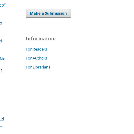
ico”
Make a Submission
i
lo
Information
ei
For Readers
For Authors
 No.
For Librarians
e?
,
 el
-