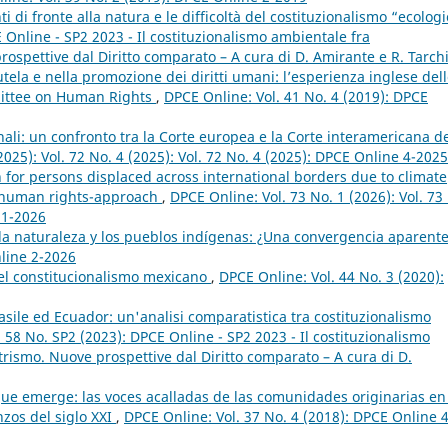
i di fronte alla natura e le difficoltà del costituzionalismo “ecolog
 Online - SP2 2023 - Il costituzionalismo ambientale fra
spettive dal Diritto comparato – A cura di D. Amirante e R. Tarch
utela e nella promozione dei diritti umani: l’esperienza inglese del
mittee on Human Rights
,
DPCE Online: Vol. 41 No. 4 (2019): DPCE
nali: un confronto tra la Corte europea e la Corte interamericana d
2025): Vol. 72 No. 4 (2025): Vol. 72 No. 4 (2025): DPCE Online 4-2025
 for persons displaced across international borders due to climate
d human rights-approach
,
DPCE Online: Vol. 73 No. 1 (2026): Vol. 73
 1-2026
la naturaleza y los pueblos indígenas: ¿Una convergencia aparent
nline 2-2026
el constitucionalismo mexicano
,
DPCE Online: Vol. 44 No. 3 (2020):
Brasile ed Ecuador: un'analisi comparatistica tra costituzionalismo
 58 No. SP2 (2023): DPCE Online - SP2 2023 - Il costituzionalismo
rismo. Nuove prospettive dal Diritto comparato – A cura di D.
que emerge: las voces acalladas de las comunidades originarias en
zos del siglo XXI
,
DPCE Online: Vol. 37 No. 4 (2018): DPCE Online 4