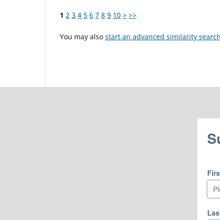
1
2
3
4
5
6
7
8
9
10
>
>>
You may also
start an advanced similarity searc