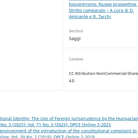
biocentrismo. Nuove prospettive 
Diritto comparato – A cura di D.
Amirante e R. Tarchi
Section
Saggi
License
CC Attribution-NonCommercial-Share
4.0
ional Identity: The Use of Foreign Jurisprudence by the Hungaria
 No. 3 (2025): Vol. 71 No. 3 (2025): DPCE Online 3-2025
 environment of the introduction of the constitutional complaint to
ine: Vol. 39 No. 2 (2019): DPCE Online 2-2019