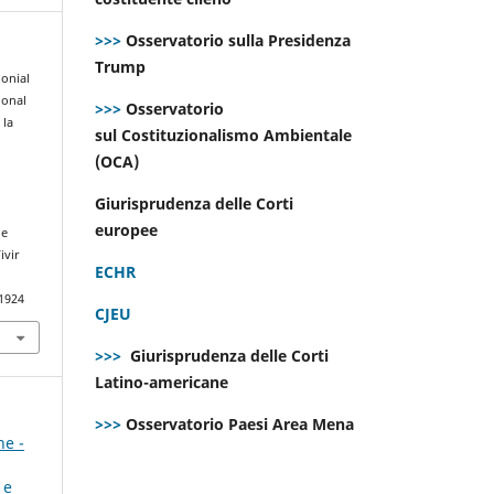
>>>
Osservatorio sulla Presidenza
Trump
lonial
ional
>>>
Osservatorio
 la
sul Costituzionalismo Ambientale
(OCA)
Giurisprudenza delle Corti
europee
he
ivir
ECHR
.1924
CJEU
>>>
Giurisprudenza delle Corti
Latino-americane
>>>
Osservatorio Paesi Area Mena
ne -
 e