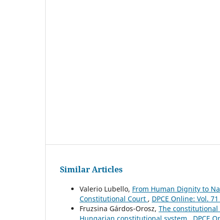
Similar Articles
Valerio Lubello,
From Human Dignity to Nat
Constitutional Court
,
DPCE Online: Vol. 71
Fruzsina Gárdos-Orosz,
The constitutional
Hungarian constitutional system
,
DPCE Onl