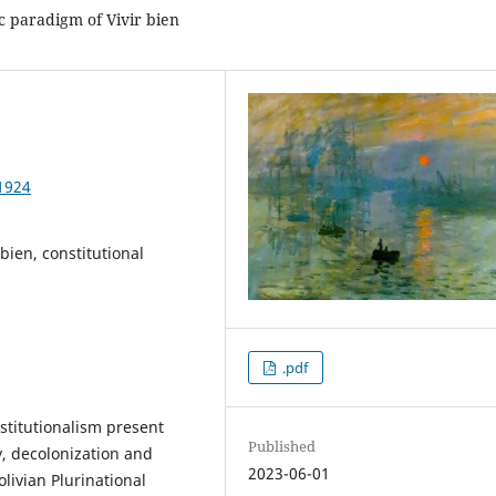
c paradigm of Vivir bien
1924
 bien, constitutional
.pdf
stitutionalism present
Published
y, decolonization and
2023-06-01
livian Plurinational