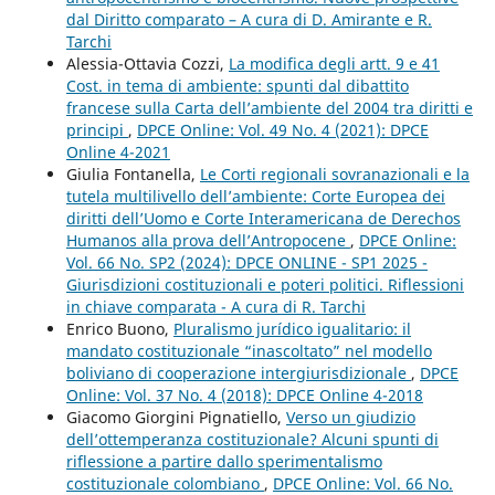
dal Diritto comparato – A cura di D. Amirante e R.
Tarchi
Alessia-Ottavia Cozzi,
La modifica degli artt. 9 e 41
Cost. in tema di ambiente: spunti dal dibattito
francese sulla Carta dell’ambiente del 2004 tra diritti e
principi
,
DPCE Online: Vol. 49 No. 4 (2021): DPCE
Online 4-2021
Giulia Fontanella,
Le Corti regionali sovranazionali e la
tutela multilivello dell’ambiente: Corte Europea dei
diritti dell’Uomo e Corte Interamericana de Derechos
Humanos alla prova dell’Antropocene
,
DPCE Online:
Vol. 66 No. SP2 (2024): DPCE ONLINE - SP1 2025 -
Giurisdizioni costituzionali e poteri politici. Riflessioni
in chiave comparata - A cura di R. Tarchi
Enrico Buono,
Pluralismo jurídico igualitario: il
mandato costituzionale “inascoltato” nel modello
boliviano di cooperazione intergiurisdizionale
,
DPCE
Online: Vol. 37 No. 4 (2018): DPCE Online 4-2018
Giacomo Giorgini Pignatiello,
Verso un giudizio
dell’ottemperanza costituzionale? Alcuni spunti di
riflessione a partire dallo sperimentalismo
costituzionale colombiano
,
DPCE Online: Vol. 66 No.