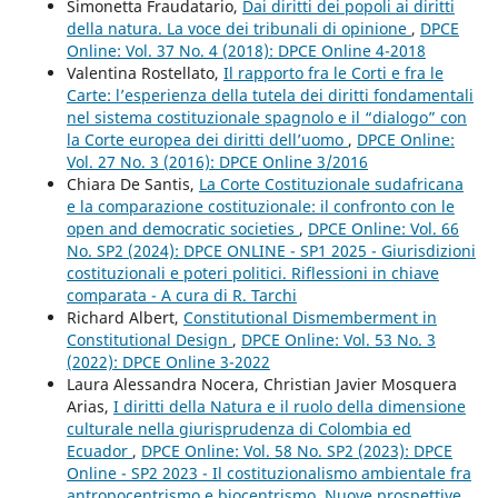
Simonetta Fraudatario,
Dai diritti dei popoli ai diritti
della natura. La voce dei tribunali di opinione
,
DPCE
Online: Vol. 37 No. 4 (2018): DPCE Online 4-2018
Valentina Rostellato,
Il rapporto fra le Corti e fra le
Carte: l’esperienza della tutela dei diritti fondamentali
nel sistema costituzionale spagnolo e il “dialogo” con
la Corte europea dei diritti dell’uomo
,
DPCE Online:
Vol. 27 No. 3 (2016): DPCE Online 3/2016
Chiara De Santis,
La Corte Costituzionale sudafricana
e la comparazione costituzionale: il confronto con le
open and democratic societies
,
DPCE Online: Vol. 66
No. SP2 (2024): DPCE ONLINE - SP1 2025 - Giurisdizioni
costituzionali e poteri politici. Riflessioni in chiave
comparata - A cura di R. Tarchi
Richard Albert,
Constitutional Dismemberment in
Constitutional Design
,
DPCE Online: Vol. 53 No. 3
(2022): DPCE Online 3-2022
Laura Alessandra Nocera, Christian Javier Mosquera
Arias,
I diritti della Natura e il ruolo della dimensione
culturale nella giurisprudenza di Colombia ed
Ecuador
,
DPCE Online: Vol. 58 No. SP2 (2023): DPCE
Online - SP2 2023 - Il costituzionalismo ambientale fra
antropocentrismo e biocentrismo. Nuove prospettive