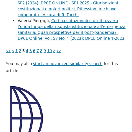
SP2 (2024): DPCE ONLINE - SP1 2025 - Giurisdizioni
costituzionali e poteri politici. Riflessioni in chiave
comparata - A cura di R. Tarchi
Valeria Piergigli,
Corti costituzionali e diritti ovvero
l’onda lunga della risposta istituzionale all’emergenza
sanitaria. Quali prospettive per il post-pandemia?
,
DPCE Online: Vol. 57 No. 1 (2023): DPCE Online 1-2023
<<
<
1
2
3
4
5
6
7
8
9
10
>
>>
You may also
start an advanced similarity search
for this
article.