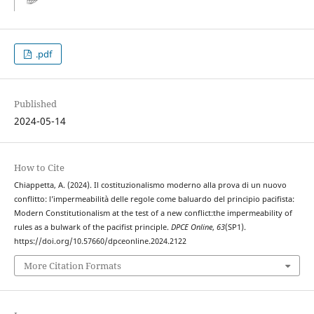
.pdf
Published
2024-05-14
How to Cite
Chiappetta, A. (2024). Il costituzionalismo moderno alla prova di un nuovo
conflitto: l’impermeabilità delle regole come baluardo del principio pacifista:
Modern Constitutionalism at the test of a new conflict:the impermeability of
rules as a bulwark of the pacifist principle.
DPCE Online
,
63
(SP1).
https://doi.org/10.57660/dpceonline.2024.2122
More Citation Formats