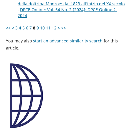
della dottrina Monroe: dal 1823 all’inizio del XX secolo
,
DPCE Online: Vol. 64 No. 2 (2024): DPCE Online 2-
2024
<<
<
3
4
5
6
7
8
9
10
11
12
>
>>
You may also
start an advanced similarity search
for this
article.