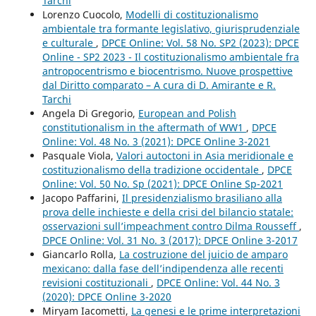
Tarchi
Lorenzo Cuocolo,
Modelli di costituzionalismo
ambientale tra formante legislativo, giurisprudenziale
e culturale
,
DPCE Online: Vol. 58 No. SP2 (2023): DPCE
Online - SP2 2023 - Il costituzionalismo ambientale fra
antropocentrismo e biocentrismo. Nuove prospettive
dal Diritto comparato – A cura di D. Amirante e R.
Tarchi
Angela Di Gregorio,
European and Polish
constitutionalism in the aftermath of WW1
,
DPCE
Online: Vol. 48 No. 3 (2021): DPCE Online 3-2021
Pasquale Viola,
Valori autoctoni in Asia meridionale e
costituzionalismo della tradizione occidentale
,
DPCE
Online: Vol. 50 No. Sp (2021): DPCE Online Sp-2021
Jacopo Paffarini,
Il presidenzialismo brasiliano alla
prova delle inchieste e della crisi del bilancio statale:
osservazioni sull’impeachment contro Dilma Rousseff
,
DPCE Online: Vol. 31 No. 3 (2017): DPCE Online 3-2017
Giancarlo Rolla,
La costruzione del juicio de amparo
mexicano: dalla fase dell’indipendenza alle recenti
revisioni costituzionali
,
DPCE Online: Vol. 44 No. 3
(2020): DPCE Online 3-2020
Miryam Iacometti,
La genesi e le prime interpretazioni