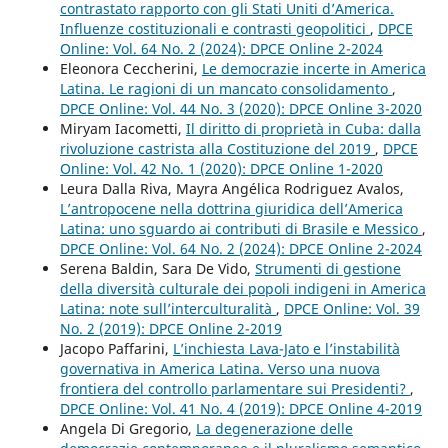
contrastato rapporto con gli Stati Uniti d’America.
Influenze costituzionali e contrasti geopolitici
,
DPCE
Online: Vol. 64 No. 2 (2024): DPCE Online 2-2024
Eleonora Ceccherini,
Le democrazie incerte in America
Latina. Le ragioni di un mancato consolidamento
,
DPCE Online: Vol. 44 No. 3 (2020): DPCE Online 3-2020
Miryam Iacometti,
Il diritto di proprietà in Cuba: dalla
rivoluzione castrista alla Costituzione del 2019
,
DPCE
Online: Vol. 42 No. 1 (2020): DPCE Online 1-2020
Leura Dalla Riva, Mayra Angélica Rodriguez Avalos,
L’antropocene nella dottrina giuridica dell’America
Latina: uno sguardo ai contributi di Brasile e Messico
,
DPCE Online: Vol. 64 No. 2 (2024): DPCE Online 2-2024
Serena Baldin, Sara De Vido,
Strumenti di gestione
della diversità culturale dei popoli indigeni in America
Latina: note sull’interculturalità
,
DPCE Online: Vol. 39
No. 2 (2019): DPCE Online 2-2019
Jacopo Paffarini,
L’inchiesta Lava-Jato e l’instabilità
governativa in America Latina. Verso una nuova
frontiera del controllo parlamentare sui Presidenti?
,
DPCE Online: Vol. 41 No. 4 (2019): DPCE Online 4-2019
Angela Di Gregorio,
La degenerazione delle