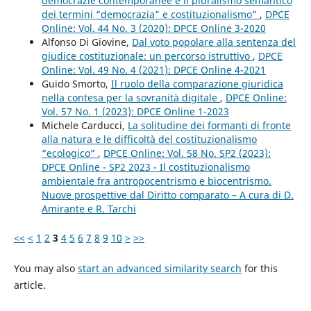
democrazie contemporanee e il pluralismo semantico
dei termini “democrazia” e costituzionalismo”
,
DPCE
Online: Vol. 44 No. 3 (2020): DPCE Online 3-2020
Alfonso Di Giovine,
Dal voto popolare alla sentenza del
giudice costituzionale: un percorso istruttivo
,
DPCE
Online: Vol. 49 No. 4 (2021): DPCE Online 4-2021
Guido Smorto,
Il ruolo della comparazione giuridica
nella contesa per la sovranità digitale
,
DPCE Online:
Vol. 57 No. 1 (2023): DPCE Online 1-2023
Michele Carducci,
La solitudine dei formanti di fronte
alla natura e le difficoltà del costituzionalismo
“ecologico”
,
DPCE Online: Vol. 58 No. SP2 (2023):
DPCE Online - SP2 2023 - Il costituzionalismo
ambientale fra antropocentrismo e biocentrismo.
Nuove prospettive dal Diritto comparato – A cura di D.
Amirante e R. Tarchi
<<
<
1
2
3
4
5
6
7
8
9
10
>
>>
You may also
start an advanced similarity search
for this
article.