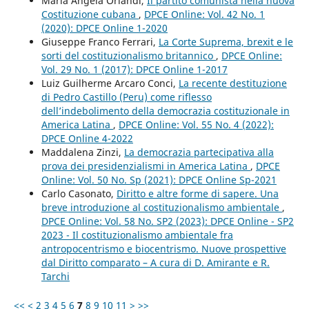
Maria Angela Orlandi,
Il partito comunista nella nuova
Costituzione cubana
,
DPCE Online: Vol. 42 No. 1
(2020): DPCE Online 1-2020
Giuseppe Franco Ferrari,
La Corte Suprema, brexit e le
sorti del costituzionalismo britannico
,
DPCE Online:
Vol. 29 No. 1 (2017): DPCE Online 1-2017
Luiz Guilherme Arcaro Conci,
La recente destituzione
di Pedro Castillo (Peru) come riflesso
dell’indebolimento della democrazia costituzionale in
America Latina
,
DPCE Online: Vol. 55 No. 4 (2022):
DPCE Online 4-2022
Maddalena Zinzi,
La democrazia partecipativa alla
prova dei presidenzialismi in America Latina
,
DPCE
Online: Vol. 50 No. Sp (2021): DPCE Online Sp-2021
Carlo Casonato,
Diritto e altre forme di sapere. Una
breve introduzione al costituzionalismo ambientale
,
DPCE Online: Vol. 58 No. SP2 (2023): DPCE Online - SP2
2023 - Il costituzionalismo ambientale fra
antropocentrismo e biocentrismo. Nuove prospettive
dal Diritto comparato – A cura di D. Amirante e R.
Tarchi
<<
<
2
3
4
5
6
7
8
9
10
11
>
>>