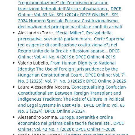
“regolamentazione” dell’etnicismo in alcune
transizioni federali dell’Africa subsahariana
,
DPCE
Online: Vol. 63 No. SP1 (2024): DPCE ONLINE - SP1
2024 Numero Speciale Pescara Costituzionalismo,
declinazioni del principio pacifista e conflitti armati
Alessandro Torre,
“Serial Miller”. Revival della
prerogativa, sovranità parlamentare, Corte Suprema
(ed esigenze di codificazione costituzionale?) nel
Regno Unito della Brexit: riflessioni sparse.
,
DPCE
Online: Vol. 41 No. 4 (2019): DPCE Online 4-2019
Valerio Lubello,
From Human Dignity to National
Identity: The Use of Foreign Jurisprudence by the
Hungarian Constitutional Court
,
DPCE Online: Vol. 71
No. 3 (2025): Vol. 71 No. 3 (2025): DPCE Online 3-2025
Laura Alessandra Nocera,
Conceptualizing Confucian
Constitutionalism Between Foreign Transplant and
Indigenous Tradition: The Role of Culture in Political
and Legal Systems in East Asia
,
DPCE Online: Vol. 65
No. 3 (2024): DPCE Online 3-2024
Alessandro Somma,
Europa, sovranità e ordine
economico nel prisma delle teorie federaliste
,
DPCE
Online: Vol. 42 No. 1 (2020): DPCE Online 1-2020