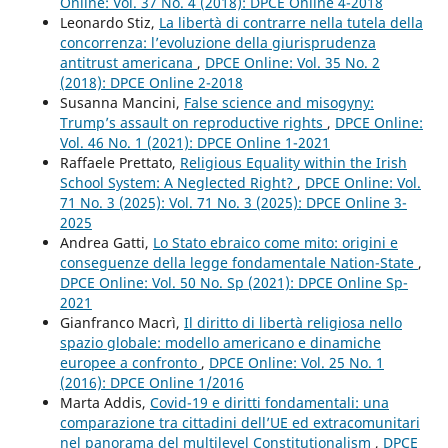
Online: Vol. 37 No. 4 (2018): DPCE Online 4-2018
Leonardo Stiz,
La libertà di contrarre nella tutela della
concorrenza: l’evoluzione della giurisprudenza
antitrust americana
,
DPCE Online: Vol. 35 No. 2
(2018): DPCE Online 2-2018
Susanna Mancini,
False science and misogyny:
Trump’s assault on reproductive rights
,
DPCE Online:
Vol. 46 No. 1 (2021): DPCE Online 1-2021
Raffaele Prettato,
Religious Equality within the Irish
School System: A Neglected Right?
,
DPCE Online: Vol.
71 No. 3 (2025): Vol. 71 No. 3 (2025): DPCE Online 3-
2025
Andrea Gatti,
Lo Stato ebraico come mito: origini e
conseguenze della legge fondamentale Nation-State
,
DPCE Online: Vol. 50 No. Sp (2021): DPCE Online Sp-
2021
Gianfranco Macrì,
Il diritto di libertà religiosa nello
spazio globale: modello americano e dinamiche
europee a confronto
,
DPCE Online: Vol. 25 No. 1
(2016): DPCE Online 1/2016
Marta Addis,
Covid-19 e diritti fondamentali: una
comparazione tra cittadini dell’UE ed extracomunitari
nel panorama del multilevel Constitutionalism
,
DPCE