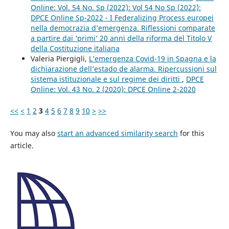
Online: Vol. 54 No. Sp (2022): Vol 54 No Sp (2022):
DPCE Online Sp-2022 - I Federalizing Process europei
nella democrazia d’emergenza. Riflessioni comparate
a partire dai ‘primi’ 20 anni della riforma del Titolo V
della Costituzione italiana
Valeria Piergigli,
L’emergenza Covid-19 in Spagna e la
dichiarazione dell’estado de alarma. Ripercussioni sul
sistema istituzionale e sul regime dei diritti
,
DPCE
Online: Vol. 43 No. 2 (2020): DPCE Online 2-2020
<<
<
1
2
3
4
5
6
7
8
9
10
>
>>
You may also
start an advanced similarity search
for this
article.