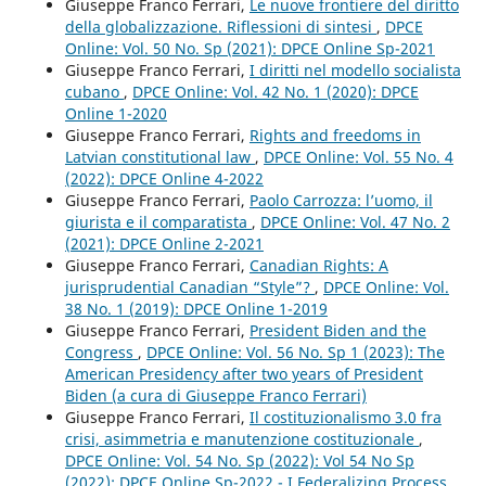
Giuseppe Franco Ferrari,
Le nuove frontiere del diritto
della globalizzazione. Riflessioni di sintesi
,
DPCE
Online: Vol. 50 No. Sp (2021): DPCE Online Sp-2021
Giuseppe Franco Ferrari,
I diritti nel modello socialista
cubano
,
DPCE Online: Vol. 42 No. 1 (2020): DPCE
Online 1-2020
Giuseppe Franco Ferrari,
Rights and freedoms in
Latvian constitutional law
,
DPCE Online: Vol. 55 No. 4
(2022): DPCE Online 4-2022
Giuseppe Franco Ferrari,
Paolo Carrozza: l’uomo, il
giurista e il comparatista
,
DPCE Online: Vol. 47 No. 2
(2021): DPCE Online 2-2021
Giuseppe Franco Ferrari,
Canadian Rights: A
jurisprudential Canadian “Style”?
,
DPCE Online: Vol.
38 No. 1 (2019): DPCE Online 1-2019
Giuseppe Franco Ferrari,
President Biden and the
Congress
,
DPCE Online: Vol. 56 No. Sp 1 (2023): The
American Presidency after two years of President
Biden (a cura di Giuseppe Franco Ferrari)
Giuseppe Franco Ferrari,
Il costituzionalismo 3.0 fra
crisi, asimmetria e manutenzione costituzionale
,
DPCE Online: Vol. 54 No. Sp (2022): Vol 54 No Sp
(2022): DPCE Online Sp-2022 - I Federalizing Process