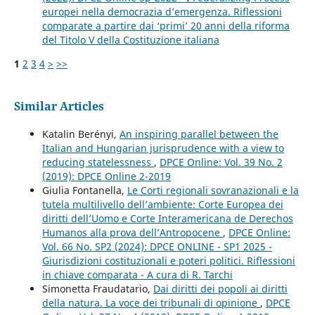
europei nella democrazia d’emergenza. Riflessioni
comparate a partire dai ‘primi’ 20 anni della riforma
del Titolo V della Costituzione italiana
1
2
3
4
>
>>
Similar Articles
Katalin Berényi,
An inspiring parallel between the
Italian and Hungarian jurisprudence with a view to
reducing statelessness
,
DPCE Online: Vol. 39 No. 2
(2019): DPCE Online 2-2019
Giulia Fontanella,
Le Corti regionali sovranazionali e la
tutela multilivello dell’ambiente: Corte Europea dei
diritti dell’Uomo e Corte Interamericana de Derechos
Humanos alla prova dell’Antropocene
,
DPCE Online:
Vol. 66 No. SP2 (2024): DPCE ONLINE - SP1 2025 -
Giurisdizioni costituzionali e poteri politici. Riflessioni
in chiave comparata - A cura di R. Tarchi
Simonetta Fraudatario,
Dai diritti dei popoli ai diritti
della natura. La voce dei tribunali di opinione
,
DPCE