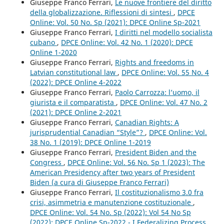
Giuseppe Franco Ferrari,
Le nuove frontiere del diritto
della globalizzazione. Riflessioni di sintesi
,
DPCE
Online: Vol. 50 No. Sp (2021): DPCE Online Sp-2021
Giuseppe Franco Ferrari,
I diritti nel modello socialista
cubano
,
DPCE Online: Vol. 42 No. 1 (2020): DPCE
Online 1-2020
Giuseppe Franco Ferrari,
Rights and freedoms in
Latvian constitutional law
,
DPCE Online: Vol. 55 No. 4
(2022): DPCE Online 4-2022
Giuseppe Franco Ferrari,
Paolo Carrozza: l’uomo, il
giurista e il comparatista
,
DPCE Online: Vol. 47 No. 2
(2021): DPCE Online 2-2021
Giuseppe Franco Ferrari,
Canadian Rights: A
jurisprudential Canadian “Style”?
,
DPCE Online: Vol.
38 No. 1 (2019): DPCE Online 1-2019
Giuseppe Franco Ferrari,
President Biden and the
Congress
,
DPCE Online: Vol. 56 No. Sp 1 (2023): The
American Presidency after two years of President
Biden (a cura di Giuseppe Franco Ferrari)
Giuseppe Franco Ferrari,
Il costituzionalismo 3.0 fra
crisi, asimmetria e manutenzione costituzionale
,
DPCE Online: Vol. 54 No. Sp (2022): Vol 54 No Sp
(2022): DPCE Online Sp-2022 - I Federalizing Process