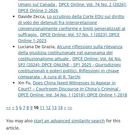
Umani sul Canada
,
DPCE Online: Vol. 74 No. 2 (2026):
DPCE Online 2-2026
Davide Zecca,
Lo scrutinio della Corte EDU sul diritto
di voto dei detenuti fra interpretazione
convenzionalmente conforme e limiti generalizzati al
suffragio
,
DPCE Online: Vol. 57 No. 1 (2023): DPCE
Online 1-2023
Luciana De Grazia,
Alcune riflessioni sulla rilevanza
della giustizia costituzionale nel panorama del
costituzionalismo attuale
,
DPCE Online: Vol. 66 No.
SP2 (2024): DPCE ONLINE - SP1 2025 - Giurisdizioni
costituzionali e poteri politici. Riflessioni in chiave
comparata - A cura di R. Tarchi
Xin Fu,
Does China Need Witnesses to Appear in
Court? – Courtroom Discourse in China’s Criminal
,
DPCE Online: Vol. 34 No. 1 (2018): DPCE Online 1-2018
<<
<
5
6
7
8
9
10
11
12
13
14
>
>>
You may also
start an advanced similarity search
for this
article.