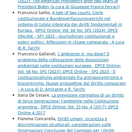
(2023): The American Presidency after two years of
President Biden (a cura di Giuseppe Franco Ferrari)
Francesco Saitto,
A tale of two courts. Corte
costituzionale e Bundesverfassungsgericht nel
sistema di tutela integrata dei diritti fondamentali in
Europa
,
DPCE Online: Vol. 66 No. SP2 (2024): DPCE
ONLINE - SP1 2025 - Giurisdizioni costituzionali e
poteri politici. Riflessioni in chiave comparata - A cura
di R. Tarchi
Francesco Gallarati,
L’ambiente sì, ma dove? Il
problema della collocazione delle disposizioni
ambientali nelle costituzioni europee
,
DPCE Online:
Vol. 58 No. SP2 (2023): DPCE Online - SP2 2023 - Il
costituzionalismo ambientale fra antropocentrismo e
biocentrismo. Nuove prospettive dal Diritto comparato
– A cura di D. Amirante e R. Tarchi
Ilaria De Cesare,
La previsione normativa di un diritto
di terza generazione: l’ambiente nella Costituzione
argentina
,
DPCE Online: Vol. 33 No. 4 (2017): DPCE
Online 4-2017
Fiamma Concarella,
Diritti umani, sicurezza e
discriminazioni strutturali: considerazioni sulle
Osservazioni Conclusive del Comitato per i Diritti