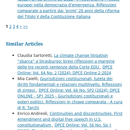
europei nella democrazia d’emergenza. Riflessioni
comparate a partire dai ‘primi’ 20 anni della riforma
del Titolo V della Costituzione italiana
1
2
3
4
>
>>
Similar Articles
Claudia Sartoretti,
La climate change litigation
“sbarca” a Strasburgo: brevi riflessioni a margine
delle tre recenti sentenze della Corte EDU
,
DPCE
Online: Vol. 64 No. 2 (2024): DPCE Online 2-2024
Mia Caielli,
Giurisdizioni costituzionali, tutela dei
diritti fondamentali e relazioni multilivello. Riflessioni
di sintesi
,
DPCE Online: Vol. 66 No. SP2 (2024): DPCE
ONLINE - SP1 2025 - Giurisdizioni costituzionali e
poteri politici. Riflessioni in chiave comparata - A cura
di R. Tarchi
Enrico Andreoli,
Continuities and discontinuities. First
Amendment and digital free speech in U.S.
constitutionalism
,
DPCE Online: Vol. 56 No. Sp 1