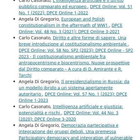
Carlo Casonato,
L’intelligenza artificiale e il diritto
pubblico comparato ed europeo
,
DPCE Online: Vol. 51
No. 1 (2022): DPCE Online 1-2022
Angela Di Gregorio,
European and Polish
constitutionalism in the aftermath of WW1
,
DPCE
Online: Vol. 48 No. 3 (2021): DPCE Online 3-2021
Carlo Casonato,
Diritto e altre forme di sapere. Una
breve introduzione al costituzionalismo ambientale
,
DPCE Online: Vol. 58 No. SP2 (2023): DPCE Online - SP2
2023 - Il costituzionalismo ambientale fra
antropocentrismo e biocentrismo. Nuove prospettive
dal Diritto comparato – A cura di D. Amirante e R.
Tarchi
Angela Di Gregorio,
Il presidenzialismo in Russia: da
un modello ibrido a un sistema apertamente
autoritario
,
DPCE Online: Vol. 57 No. 1 (2023): DPCE
Online 1-2023
Carlo Casonato,
Intelligenza artificiale e giustizia:
potenzialità e rischi
,
DPCE Online: Vol. 44 No. 3
(2020): DPCE Online 3-2020
Angela Di Gregorio,
Democrazia partecipativa e
integrazione dei gruppi deboli. Una premessa
Participatory democracy and integration of vulnerable