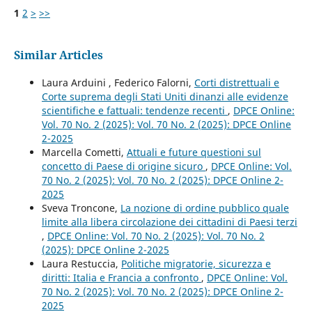
1
2
>
>>
Similar Articles
Laura Arduini , Federico Falorni,
Corti distrettuali e
Corte suprema degli Stati Uniti dinanzi alle evidenze
scientifiche e fattuali: tendenze recenti
,
DPCE Online:
Vol. 70 No. 2 (2025): Vol. 70 No. 2 (2025): DPCE Online
2-2025
Marcella Cometti,
Attuali e future questioni sul
concetto di Paese di origine sicuro
,
DPCE Online: Vol.
70 No. 2 (2025): Vol. 70 No. 2 (2025): DPCE Online 2-
2025
Sveva Troncone,
La nozione di ordine pubblico quale
limite alla libera circolazione dei cittadini di Paesi terzi
,
DPCE Online: Vol. 70 No. 2 (2025): Vol. 70 No. 2
(2025): DPCE Online 2-2025
Laura Restuccia,
Politiche migratorie, sicurezza e
diritti: Italia e Francia a confronto
,
DPCE Online: Vol.
70 No. 2 (2025): Vol. 70 No. 2 (2025): DPCE Online 2-
2025