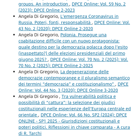
groups. An introduction
,
DPCE Online: Vol. 59 No. 2
(2023): DPCE Online 2-2023
Angela Di Gregorio,
L’emergenza Coronavirus in
Russia. Poteri, fonti, responsabilità
,
DPCE Online: Vol.
43 No. 2 (2020): DPCE Online 2-2020
Angela Di Gregorio,
Polonia. Prosegue una
coabitazione difficile con un nuovo protagonista:
quale destino per la democrazia polacca dopo l’esito
(inaspettato?) delle elezioni presidenziali del primo
giugno 2025?
,
DPCE Online: Vol. 70 No. 2 (2025): Vol.
70 No. 2 (2025): DPCE Online 2-2025
Angela Di Gregorio,
La degenerazione delle
democrazie contemporanee e il pluralismo semantico
dei termini “democrazia” e costituzionalismo”
,
DPCE
Online: Vol. 44 No. 3 (2020): DPCE Online 3-2020
Angela Di Gregorio ,
Tra vulnerabilità politica e
possibilità di “cattura”: la selezione dei giudici
costituzionali nelle esperienze dell’Europa centrale ed
orientale
,
DPCE Online: Vol. 66 No. SP2 (2024): DPCE
ONLINE - SP1 2025 - Giurisdizioni costituzionali e
poteri politici. Riflessioni in chiave comparata - A cura
di R. Tarchi