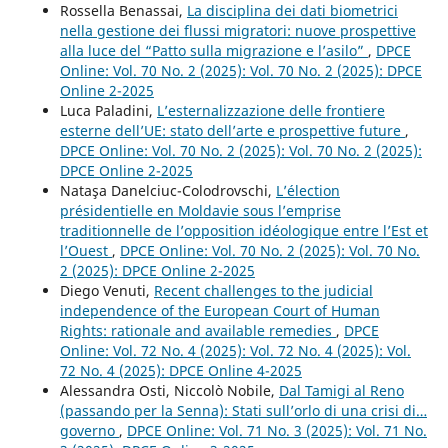
Rossella Benassai,
La disciplina dei dati biometrici
nella gestione dei flussi migratori: nuove prospettive
alla luce del “Patto sulla migrazione e l’asilo”
,
DPCE
Online: Vol. 70 No. 2 (2025): Vol. 70 No. 2 (2025): DPCE
Online 2-2025
Luca Paladini,
L’esternalizzazione delle frontiere
esterne dell’UE: stato dell’arte e prospettive future
,
DPCE Online: Vol. 70 No. 2 (2025): Vol. 70 No. 2 (2025):
DPCE Online 2-2025
Nataşa Danelciuc-Colodrovschi,
L’élection
présidentielle en Moldavie sous l’emprise
traditionnelle de l’opposition idéologique entre l’Est et
l’Ouest
,
DPCE Online: Vol. 70 No. 2 (2025): Vol. 70 No.
2 (2025): DPCE Online 2-2025
Diego Venuti,
Recent challenges to the judicial
independence of the European Court of Human
Rights: rationale and available remedies
,
DPCE
Online: Vol. 72 No. 4 (2025): Vol. 72 No. 4 (2025): Vol.
72 No. 4 (2025): DPCE Online 4-2025
Alessandra Osti, Niccolò Nobile,
Dal Tamigi al Reno
(passando per la Senna): Stati sull’orlo di una crisi di…
governo
,
DPCE Online: Vol. 71 No. 3 (2025): Vol. 71 No.