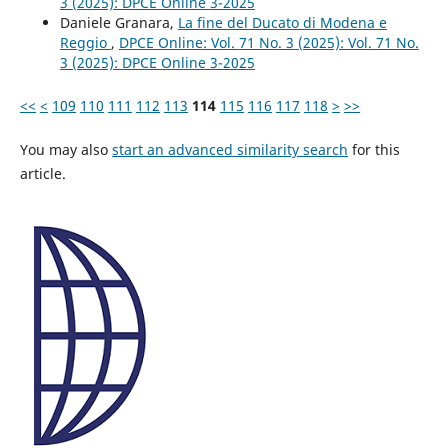
3 (2025): DPCE Online 3-2025
Daniele Granara,
La fine del Ducato di Modena e
Reggio
,
DPCE Online: Vol. 71 No. 3 (2025): Vol. 71 No.
3 (2025): DPCE Online 3-2025
<<
<
109
110
111
112
113
114
115
116
117
118
>
>>
You may also
start an advanced similarity search
for this
article.