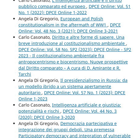
Carlo Casonato,
L’intelligenza artificiale e il diritto
pubblico comparato ed europeo
,
DPCE Online: Vol. 51
No. 1 (2022): DPCE Online 1-2022
Angela Di Gregorio,
European and Polish
constitutionalism in the aftermath of WW1
,
DPCE
Online: Vol. 48 No. 3 (2021): DPCE Online 3-2021
Carlo Casonato,
Diritto e altre forme di sapere. Una
breve introduzione al costituzionalismo ambientale
,
DPCE Online: Vol. 58 No. SP2 (2023): DPCE Online - SP2
2023 - Il costituzionalismo ambientale fra
antropocentrismo e biocentrismo. Nuove prospettive
dal Diritto comparato – A cura di D. Amirante e R.
Tarchi
Angela Di Gregorio,
Il presidenzialismo in Russia: da
un modello ibrido a un sistema apertamente
autoritario
,
DPCE Online: Vol. 57 No. 1 (2023): DPCE
Online 1-2023
Carlo Casonato,
Intelligenza artificiale e giustizia:
potenzialità e rischi
,
DPCE Online: Vol. 44 No. 3
(2020): DPCE Online 3-2020
Angela Di Gregorio,
Democrazia partecipativa e
integrazione dei gruppi deboli. Una premessa
Participatory democracy and integration of vulnerable