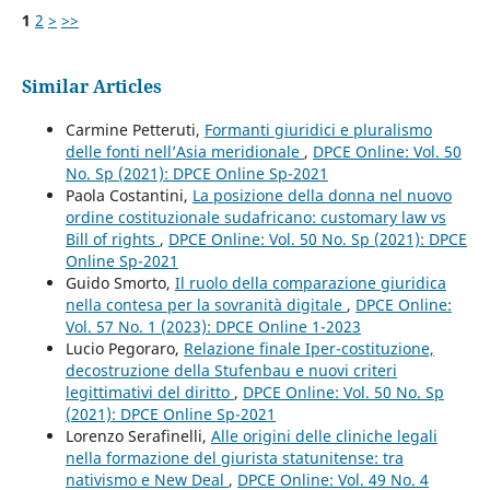
1
2
>
>>
Similar Articles
Carmine Petteruti,
Formanti giuridici e pluralismo
delle fonti nell’Asia meridionale
,
DPCE Online: Vol. 50
No. Sp (2021): DPCE Online Sp-2021
Paola Costantini,
La posizione della donna nel nuovo
ordine costituzionale sudafricano: customary law vs
Bill of rights
,
DPCE Online: Vol. 50 No. Sp (2021): DPCE
Online Sp-2021
Guido Smorto,
Il ruolo della comparazione giuridica
nella contesa per la sovranità digitale
,
DPCE Online:
Vol. 57 No. 1 (2023): DPCE Online 1-2023
Lucio Pegoraro,
Relazione finale Iper-costituzione,
decostruzione della Stufenbau e nuovi criteri
legittimativi del diritto
,
DPCE Online: Vol. 50 No. Sp
(2021): DPCE Online Sp-2021
Lorenzo Serafinelli,
Alle origini delle cliniche legali
nella formazione del giurista statunitense: tra
nativismo e New Deal
,
DPCE Online: Vol. 49 No. 4