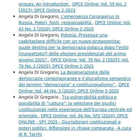
groups. An introduction
,
DPCE Online: Vol. 59 No. 2
(2023): DPCE Online 2-2023
Angela Di Gregorio,
L’emergenza Coronavirus in
Russia. Poteri, fonti, responsabilità
,
DPCE Online: Vol.
43 No. 2 (2020): DPCE Online 2-2020
Angela Di Gregorio,
Polonia. Prosegue una
coabitazione difficile con un nuovo protagonista:
quale destino per la democrazia polacca dopo l’esito
(inaspettato?) delle elezioni presidenziali del primo
giugno 2025?
,
DPCE Online: Vol. 70 No. 2 (2025): Vol.
70 No. 2 (2025): DPCE Online 2-2025
Angela Di Gregorio,
La degenerazione delle
democrazie contemporanee e il pluralismo semantico
dei termini “democrazia” e costituzionalismo”
,
DPCE
Online: Vol. 44 No. 3 (2020): DPCE Online 3-2020
Angela Di Gregorio ,
Tra vulnerabilità politica e
possibilità di “cattura”: la selezione dei giudici
costituzionali nelle esperienze dell’Europa centrale ed
orientale
,
DPCE Online: Vol. 66 No. SP2 (2024): DPCE
ONLINE - SP1 2025 - Giurisdizioni costituzionali e
poteri politici. Riflessioni in chiave comparata - A cura
di R. Tarchi