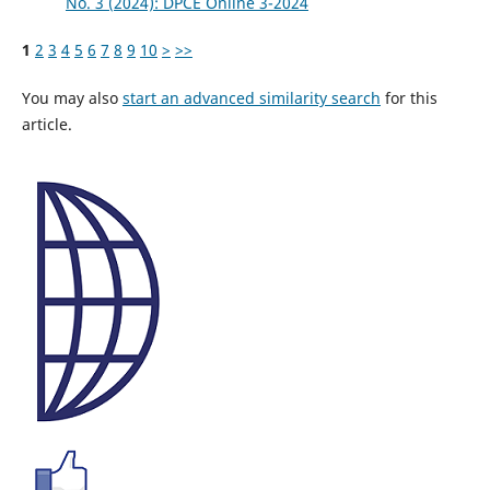
No. 3 (2024): DPCE Online 3-2024
1
2
3
4
5
6
7
8
9
10
>
>>
You may also
start an advanced similarity search
for this
article.