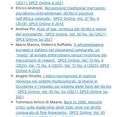
(2021): DPCE Online 4-2021
Enrico Andreoli,
Recognising traditional marriages:
pluralismo ordinamentale, diritto e giustizia
nell’Africa coloniale
,
DPCE Online: Vol. 37 No. 4
(2018): DPCE Online 4-2018
Andrea Pin,
Rule of law, certezza del diritto e valore
del precedente
,
DPCE Online: Vol. 50 No. Sp (2021):
DPCE Online Sp-2021
Mario Manna, Federico Raffaele,
Il whistleblowing
europeo e italiano nel panorama comparato: un
“invito” al private enforcement senza l’incentivo dei
meccanismi di reward
,
DPCE Online: Vol. 72 No. 4
(2025): Vol. 72 No. 4 (2025): Vol. 72 No. 4 (2025): DPCE
Online 4-2025
Angelo Rinella,
L’etero-normazione di matrice
religiosa nei sistemi multiculturali: la sharia in
Occidente e l’impatto sul sistema delle fonti del diritto
,
DPCE Online: Vol. 50 No. Sp (2021): DPCE Online Sp-
2021
Tommaso Amico di Meane,
Back to 2000. Appunti
critici sulla leadership degli Stati Uniti nel diritto
comparato di fine Novecento
,
DPCE Online: Vol. 65