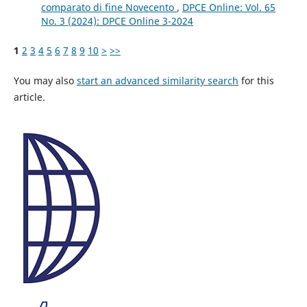
comparato di fine Novecento
,
DPCE Online: Vol. 65
No. 3 (2024): DPCE Online 3-2024
1
2
3
4
5
6
7
8
9
10
>
>>
You may also
start an advanced similarity search
for this
article.