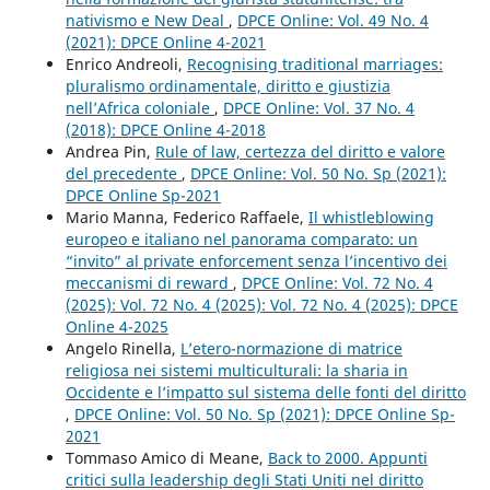
nativismo e New Deal
,
DPCE Online: Vol. 49 No. 4
(2021): DPCE Online 4-2021
Enrico Andreoli,
Recognising traditional marriages:
pluralismo ordinamentale, diritto e giustizia
nell’Africa coloniale
,
DPCE Online: Vol. 37 No. 4
(2018): DPCE Online 4-2018
Andrea Pin,
Rule of law, certezza del diritto e valore
del precedente
,
DPCE Online: Vol. 50 No. Sp (2021):
DPCE Online Sp-2021
Mario Manna, Federico Raffaele,
Il whistleblowing
europeo e italiano nel panorama comparato: un
“invito” al private enforcement senza l’incentivo dei
meccanismi di reward
,
DPCE Online: Vol. 72 No. 4
(2025): Vol. 72 No. 4 (2025): Vol. 72 No. 4 (2025): DPCE
Online 4-2025
Angelo Rinella,
L’etero-normazione di matrice
religiosa nei sistemi multiculturali: la sharia in
Occidente e l’impatto sul sistema delle fonti del diritto
,
DPCE Online: Vol. 50 No. Sp (2021): DPCE Online Sp-
2021
Tommaso Amico di Meane,
Back to 2000. Appunti
critici sulla leadership degli Stati Uniti nel diritto