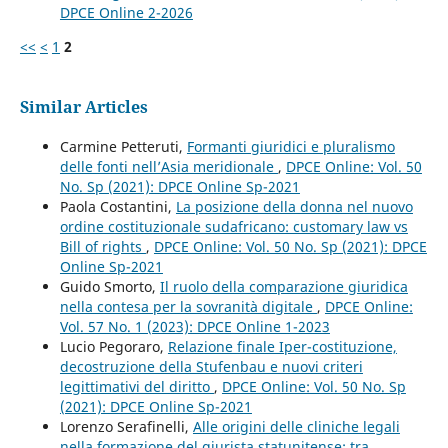
DPCE Online 2-2026
<<
<
1
2
Similar Articles
Carmine Petteruti,
Formanti giuridici e pluralismo
delle fonti nell’Asia meridionale
,
DPCE Online: Vol. 50
No. Sp (2021): DPCE Online Sp-2021
Paola Costantini,
La posizione della donna nel nuovo
ordine costituzionale sudafricano: customary law vs
Bill of rights
,
DPCE Online: Vol. 50 No. Sp (2021): DPCE
Online Sp-2021
Guido Smorto,
Il ruolo della comparazione giuridica
nella contesa per la sovranità digitale
,
DPCE Online:
Vol. 57 No. 1 (2023): DPCE Online 1-2023
Lucio Pegoraro,
Relazione finale Iper-costituzione,
decostruzione della Stufenbau e nuovi criteri
legittimativi del diritto
,
DPCE Online: Vol. 50 No. Sp
(2021): DPCE Online Sp-2021
Lorenzo Serafinelli,
Alle origini delle cliniche legali
nella formazione del giurista statunitense: tra