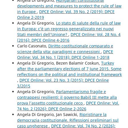
Angela Di Gregorio,
Hungarian constitutional
developments and measures to protect the rule of law
in Europe
,
DPCE Online: Vol. 39 No. 2 (2019): DPCE
Online 2-2019
Angela Di Gregorio,
Lo stato di salute della rule of law
in Europa: c’è un regresso generalizzato nei nuovi
Stati membri dell’Unione?
,
DPCE Online: Vol. 28 No. 4
(2016): DPCE Online 4-2016
Carlo Casonato,
Diritto costituzionale comparato e
scienze della vita: paradigmi e connessioni
,
DPCE
Online: Vol. 34 No. 1 (2018): DPCE Online 1-2018
Angela Di Gregorio, Bezen Balamir Coskun,
Turkey
after the parliamentary elections of 7 June 2015. Some
reflections on the political and institutional framework
,
DPCE Online: Vol. 23 No. 3 (2015): DPCE Online
3/2015
Angela Di Gregorio,
Parlamentarismo fragile e
contrappesi resilienti: il governo Babiš III mette alla
prova l’assetto costituzionale ceco
,
DPCE Online: Vol.
74 No. 2 (2026): DPCE Online 2-2026
Angela Di Gregorio, Jan Sawicki,
Ripristinare la
democrazia costituzionale. Riflessioni preliminari sul
caso ungherese
,
DPCE Online: Vol. 74 No. 2 (2026):