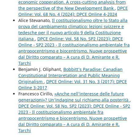
economic cooperation. A cross-cutting analysis from
the perspective of the New Development Bank
,
DPCE
Online: Vol. 68 No. 4 (2024): DPCE Online 4-2024
Alice Stevanato,
Il costituzionalismo oltre lo Stato alla
prova del cambiamento climatico: lezioni svizzere e
tedesche per il nuovo articolo 9 della Costituzione
italiana
,
DPCE Online: Vol. 58 No. SP2 (2023): DPCE
Online - SP2 2023 - Il costituzionalismo ambientale fra
antropocentrismo e biocentrismo. Nuove prospettive
dal Diritto comparato – A cura di D. Amirante e R.
Tarchi
Benjamin J. Oliphant,
Bobbitt’s Paradise: Canadian
Constitutional Interpretation and Public Meaning
Originalism
,
DPCE Online: Vol. 31 No. 3 (2017): DPCE
Online 3-2017
Francesco Cirillo,
«Anche nell’interesse delle future
generazioni»? Un’indagine sul richiamo alla posterità
,
DPCE Online: Vol. 58 No. SP2 (2023): DPCE Online - SP2
2023 - Il costituzionalismo ambientale fra
antropocentrismo e biocentrismo. Nuove prospettive
dal Diritto comparato – A cura di D. Amirante e R.
Tarchi