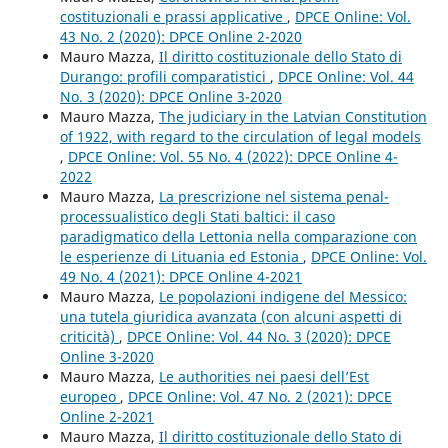
costituzionali e prassi applicative
,
DPCE Online: Vol.
43 No. 2 (2020): DPCE Online 2-2020
Mauro Mazza,
Il diritto costituzionale dello Stato di
Durango: profili comparatistici
,
DPCE Online: Vol. 44
No. 3 (2020): DPCE Online 3-2020
Mauro Mazza,
The judiciary in the Latvian Constitution
of 1922, with regard to the circulation of legal models
,
DPCE Online: Vol. 55 No. 4 (2022): DPCE Online 4-
2022
Mauro Mazza,
La prescrizione nel sistema penal-
processualistico degli Stati baltici: il caso
paradigmatico della Lettonia nella comparazione con
le esperienze di Lituania ed Estonia
,
DPCE Online: Vol.
49 No. 4 (2021): DPCE Online 4-2021
Mauro Mazza,
Le popolazioni indigene del Messico:
una tutela giuridica avanzata (con alcuni aspetti di
criticità)
,
DPCE Online: Vol. 44 No. 3 (2020): DPCE
Online 3-2020
Mauro Mazza,
Le authorities nei paesi dell’Est
europeo
,
DPCE Online: Vol. 47 No. 2 (2021): DPCE
Online 2-2021
Mauro Mazza,
Il diritto costituzionale dello Stato di