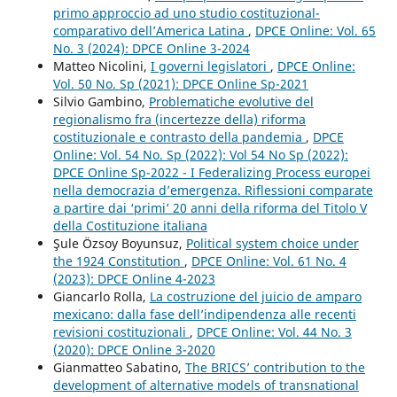
primo approccio ad uno studio costituzional-
comparativo dell’America Latina
,
DPCE Online: Vol. 65
No. 3 (2024): DPCE Online 3-2024
Matteo Nicolini,
I governi legislatori
,
DPCE Online:
Vol. 50 No. Sp (2021): DPCE Online Sp-2021
Silvio Gambino,
Problematiche evolutive del
regionalismo fra (incertezze della) riforma
costituzionale e contrasto della pandemia
,
DPCE
Online: Vol. 54 No. Sp (2022): Vol 54 No Sp (2022):
DPCE Online Sp-2022 - I Federalizing Process europei
nella democrazia d’emergenza. Riflessioni comparate
a partire dai ‘primi’ 20 anni della riforma del Titolo V
della Costituzione italiana
Şule Özsoy Boyunsuz,
Political system choice under
the 1924 Constitution
,
DPCE Online: Vol. 61 No. 4
(2023): DPCE Online 4-2023
Giancarlo Rolla,
La costruzione del juicio de amparo
mexicano: dalla fase dell’indipendenza alle recenti
revisioni costituzionali
,
DPCE Online: Vol. 44 No. 3
(2020): DPCE Online 3-2020
Gianmatteo Sabatino,
The BRICS’ contribution to the
development of alternative models of transnational