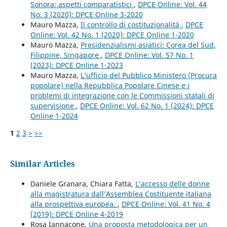
Sonora: aspetti comparatistici
,
DPCE Online: Vol. 44
No. 3 (2020): DPCE Online 3-2020
Mauro Mazza,
Il controllo di costituzionalità
,
DPCE
Online: Vol. 42 No. 1 (2020): DPCE Online 1-2020
Mauro Mazza,
Presidenzialismi asiatici: Corea del Sud,
Filippine, Singapore
,
DPCE Online: Vol. 57 No. 1
(2023): DPCE Online 1-2023
Mauro Mazza,
L’ufficio del Pubblico Ministero (Procura
popolare) nella Repubblica Popolare Cinese e i
problemi di integrazione con le Commissioni statali di
supervisione
,
DPCE Online: Vol. 62 No. 1 (2024): DPCE
Online 1-2024
1
2
3
>
>>
Similar Articles
Daniele Granara, Chiara Fatta,
L’accesso delle donne
alla magistratura dall’Assemblea Costituente italiana
alla prospettiva europea.
,
DPCE Online: Vol. 41 No. 4
(2019): DPCE Online 4-2019
Rosa Iannacone,
Una proposta metodologica per un