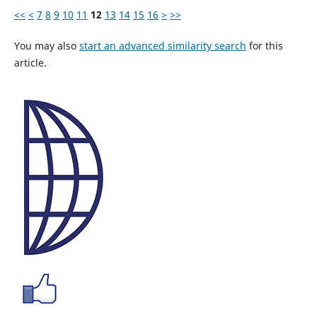
<<
<
7
8
9
10
11
12
13
14
15
16
>
>>
You may also
start an advanced similarity search
for this
article.