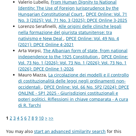
Valerio Lubello,
From Human Dignity to National
Identity: The Use of Foreign Jurisprudence by the
Hungarian Constitutional Court
,
DPCE Online: Vol. 71
No. 3 (2025): Vol. 71 No. 3 (2025): DPCE Online 3-2025
Lorenzo Serafinelli,
Alle origini delle cliniche legali
nella formazione del giurista statunitense: tra
nativismo e New Deal
,
DPCE Online: Vol. 49 No. 4
(2021): DPCE Online 4-2021
Arta Vorpsi,
The Albanian form of state, from national
independence to the 1925 Constitution
,
DPCE Online:
Vol. 73 No. 1 (2026): Vol. 73 No. 1 (2026): Vol. 73 No. 1
(2026): DPCE Online 1-2026
Mauro Mazza,
La circolazione dei modelli e il controllo
di costituzionalità delle leggi negli ordinamenti non-
occidentali
,
DPCE Online: Vol. 66 No. SP2 (2024): DPCE
ONLINE - SP1 2025 - Giurisdizioni costituzionali e
poteri politici. Riflessioni in chiave comparata - A cura
di R. Tarchi
1
2
3
4
5
6
7
8
9
10
>
>>
You may also
start an advanced similarity search
for this