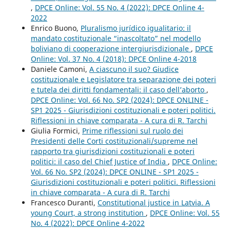
,
DPCE Online: Vol. 55 No. 4 (2022): DPCE Online 4-
2022
Enrico Buono,
Pluralismo jurídico igualitario: il
mandato costituzionale “inascoltato” nel modello
boliviano di cooperazione intergiurisdizionale
,
DPCE
Online: Vol. 37 No. 4 (2018): DPCE Online 4-2018
Daniele Camoni,
A ciascuno il suo? Giudice
costituzionale e Legislatore tra separazione dei poteri
e tutela dei diritti fondamentali: il caso dell’aborto
,
DPCE Online: Vol. 66 No. SP2 (2024): DPCE ONLINE -
SP1 2025 - Giurisdizioni costituzionali e poteri politici.
Riflessioni in chiave comparata - A cura di R. Tarchi
Giulia Formici,
Prime riflessioni sul ruolo dei
Presidenti delle Corti costituzionali/supreme nel
rapporto tra giurisdizioni costituzionali e poteri
politici: il caso del Chief Justice of India
,
DPCE Online:
Vol. 66 No. SP2 (2024): DPCE ONLINE - SP1 2025 -
Giurisdizioni costituzionali e poteri politici. Riflessioni
in chiave comparata - A cura di R. Tarchi
Francesco Duranti,
Constitutional justice in Latvia. A
young Court, a strong institution
,
DPCE Online: Vol. 55
No. 4 (2022): DPCE Online 4-2022