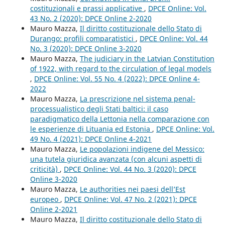
costituzionali e prassi applicative
,
DPCE Online: Vol.
43 No. 2 (2020): DPCE Online 2-2020
Mauro Mazza,
Il diritto costituzionale dello Stato di
Durango: profili comparatistici
,
DPCE Online: Vol. 44
No. 3 (2020): DPCE Online 3-2020
Mauro Mazza,
The judiciary in the Latvian Constitution
of 1922, with regard to the circulation of legal models
,
DPCE Online: Vol. 55 No. 4 (2022): DPCE Online 4-
2022
Mauro Mazza,
La prescrizione nel sistema penal-
processualistico degli Stati baltici: il caso
paradigmatico della Lettonia nella comparazione con
le esperienze di Lituania ed Estonia
,
DPCE Online: Vol.
49 No. 4 (2021): DPCE Online 4-2021
Mauro Mazza,
Le popolazioni indigene del Messico:
una tutela giuridica avanzata (con alcuni aspetti di
criticità)
,
DPCE Online: Vol. 44 No. 3 (2020): DPCE
Online 3-2020
Mauro Mazza,
Le authorities nei paesi dell’Est
europeo
,
DPCE Online: Vol. 47 No. 2 (2021): DPCE
Online 2-2021
Mauro Mazza,
Il diritto costituzionale dello Stato di