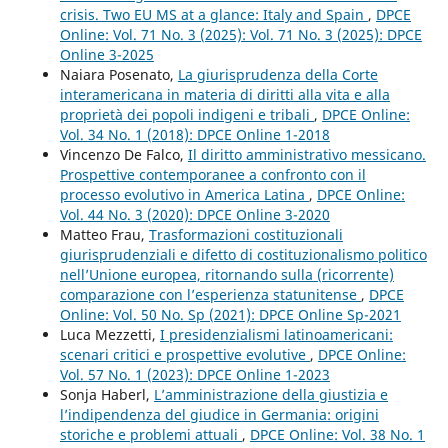
crisis. Two EU MS at a glance: Italy and Spain
,
DPCE
Online: Vol. 71 No. 3 (2025): Vol. 71 No. 3 (2025): DPCE
Online 3-2025
Naiara Posenato,
La giurisprudenza della Corte
interamericana in materia di diritti alla vita e alla
proprietà dei popoli indigeni e tribali
,
DPCE Online:
Vol. 34 No. 1 (2018): DPCE Online 1-2018
Vincenzo De Falco,
Il diritto amministrativo messicano.
Prospettive contemporanee a confronto con il
processo evolutivo in America Latina
,
DPCE Online:
Vol. 44 No. 3 (2020): DPCE Online 3-2020
Matteo Frau,
Trasformazioni costituzionali
giurisprudenziali e difetto di costituzionalismo politico
nell’Unione europea, ritornando sulla (ricorrente)
comparazione con l’esperienza statunitense
,
DPCE
Online: Vol. 50 No. Sp (2021): DPCE Online Sp-2021
Luca Mezzetti,
I presidenzialismi latinoamericani:
scenari critici e prospettive evolutive
,
DPCE Online:
Vol. 57 No. 1 (2023): DPCE Online 1-2023
Sonja Haberl,
L’amministrazione della giustizia e
l’indipendenza del giudice in Germania: origini
storiche e problemi attuali
,
DPCE Online: Vol. 38 No. 1