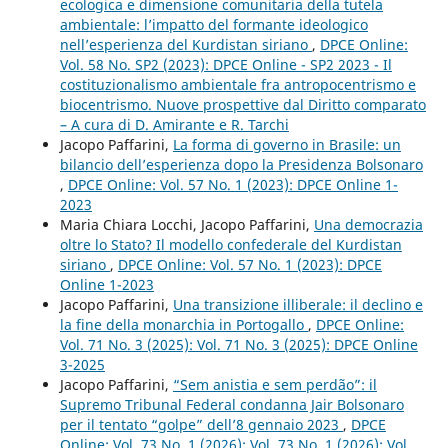
ecologica e dimensione comunitaria della tutela
ambientale: l’impatto del formante ideologico
nell’esperienza del Kurdistan siriano
,
DPCE Online:
Vol. 58 No. SP2 (2023): DPCE Online - SP2 2023 - Il
costituzionalismo ambientale fra antropocentrismo e
biocentrismo. Nuove prospettive dal Diritto comparato
– A cura di D. Amirante e R. Tarchi
Jacopo Paffarini,
La forma di governo in Brasile: un
bilancio dell’esperienza dopo la Presidenza Bolsonaro
,
DPCE Online: Vol. 57 No. 1 (2023): DPCE Online 1-
2023
Maria Chiara Locchi, Jacopo Paffarini,
Una democrazia
oltre lo Stato? Il modello confederale del Kurdistan
siriano
,
DPCE Online: Vol. 57 No. 1 (2023): DPCE
Online 1-2023
Jacopo Paffarini,
Una transizione illiberale: il declino e
la fine della monarchia in Portogallo
,
DPCE Online:
Vol. 71 No. 3 (2025): Vol. 71 No. 3 (2025): DPCE Online
3-2025
Jacopo Paffarini,
“Sem anistia e sem perdão”: il
Supremo Tribunal Federal condanna Jair Bolsonaro
per il tentato “golpe” dell’8 gennaio 2023
,
DPCE
Online: Vol. 73 No. 1 (2026): Vol. 73 No. 1 (2026): Vol.