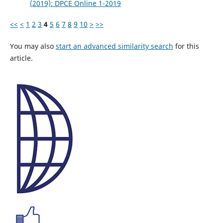
(2019): DPCE Online 1-2019
<<
<
1
2
3
4
5
6
7
8
9
10
>
>>
You may also
start an advanced similarity search
for this
article.