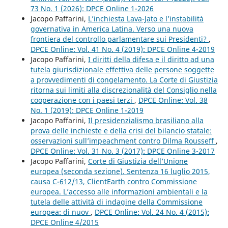
73 No. 1 (2026): DPCE Online 1-2026
Jacopo Paffarini,
L’inchiesta Lava-Jato e l’instabilità
governativa in America Latina. Verso una nuova
frontiera del controllo parlamentare sui Presidenti?
,
DPCE Online: Vol. 41 No. 4 (2019): DPCE Online 4-2019
Jacopo Paffarini,
I diritti della difesa e il diritto ad una
tutela giurisdizionale effettiva delle persone soggette
a provvedimenti di congelamento. La Corte di Giustizia
ritorna sui limiti alla discrezionalità del Consiglio nella
cooperazione con i paesi terzi
,
DPCE Online: Vol. 38
No. 1 (2019): DPCE Online 1-2019
Jacopo Paffarini,
Il presidenzialismo brasiliano alla
prova delle inchieste e della crisi del bilancio statale:
osservazioni sull’impeachment contro Dilma Rousseff
,
DPCE Online: Vol. 31 No. 3 (2017): DPCE Online 3-2017
Jacopo Paffarini,
Corte di Giustizia dell’Unione
europea (seconda sezione). Sentenza 16 luglio 2015,
causa C-612/13, ClientEarth contro Commissione
europea. L’accesso alle informazioni ambientali e la
tutela delle attività di indagine della Commissione
europea: di nuov
,
DPCE Online: Vol. 24 No. 4 (2015):
DPCE Online 4/2015