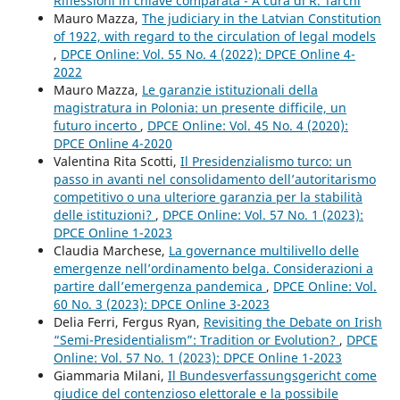
Riflessioni in chiave comparata - A cura di R. Tarchi
Mauro Mazza,
The judiciary in the Latvian Constitution
of 1922, with regard to the circulation of legal models
,
DPCE Online: Vol. 55 No. 4 (2022): DPCE Online 4-
2022
Mauro Mazza,
Le garanzie istituzionali della
magistratura in Polonia: un presente difficile, un
futuro incerto
,
DPCE Online: Vol. 45 No. 4 (2020):
DPCE Online 4-2020
Valentina Rita Scotti,
Il Presidenzialismo turco: un
passo in avanti nel consolidamento dell’autoritarismo
competitivo o una ulteriore garanzia per la stabilità
delle istituzioni?
,
DPCE Online: Vol. 57 No. 1 (2023):
DPCE Online 1-2023
Claudia Marchese,
La governance multilivello delle
emergenze nell’ordinamento belga. Considerazioni a
partire dall’emergenza pandemica
,
DPCE Online: Vol.
60 No. 3 (2023): DPCE Online 3-2023
Delia Ferri, Fergus Ryan,
Revisiting the Debate on Irish
“Semi-Presidentialism”: Tradition or Evolution?
,
DPCE
Online: Vol. 57 No. 1 (2023): DPCE Online 1-2023
Giammaria Milani,
Il Bundesverfassungsgericht come
giudice del contenzioso elettorale e la possibile