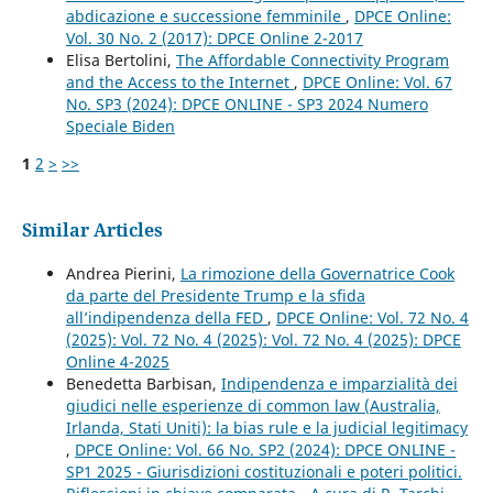
abdicazione e successione femminile
,
DPCE Online:
Vol. 30 No. 2 (2017): DPCE Online 2-2017
Elisa Bertolini,
The Affordable Connectivity Program
and the Access to the Internet
,
DPCE Online: Vol. 67
No. SP3 (2024): DPCE ONLINE - SP3 2024 Numero
Speciale Biden
1
2
>
>>
Similar Articles
Andrea Pierini,
La rimozione della Governatrice Cook
da parte del Presidente Trump e la sfida
all’indipendenza della FED
,
DPCE Online: Vol. 72 No. 4
(2025): Vol. 72 No. 4 (2025): Vol. 72 No. 4 (2025): DPCE
Online 4-2025
Benedetta Barbisan,
Indipendenza e imparzialità dei
giudici nelle esperienze di common law (Australia,
Irlanda, Stati Uniti): la bias rule e la judicial legitimacy
,
DPCE Online: Vol. 66 No. SP2 (2024): DPCE ONLINE -
SP1 2025 - Giurisdizioni costituzionali e poteri politici.