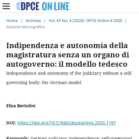
Home
/
Archives
/
Vol. 45 No. 4 (2020): DPCE Online 4-2020
/
Sezione Monografica
Indipendenza e autonomia della
magistratura senza un organo di
autogoverno: il modello tedesco
Independence and autonomy of the judiciary without a self-
governing body: the German model
Elisa Bertolini
DOI:
https://doi.org/10.57660/dpceonline.2020.1197
Keywords:
German judiciary; independence; self-governing