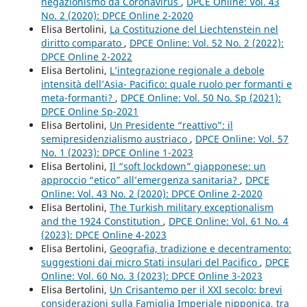
negazionismo da Coronavirus
,
DPCE Online: Vol. 43
No. 2 (2020): DPCE Online 2-2020
Elisa Bertolini,
La Costituzione del Liechtenstein nel
diritto comparato
,
DPCE Online: Vol. 52 No. 2 (2022):
DPCE Online 2-2022
Elisa Bertolini,
L’integrazione regionale a debole
intensità dell’Asia- Pacifico: quale ruolo per formanti e
meta-formanti?
,
DPCE Online: Vol. 50 No. Sp (2021):
DPCE Online Sp-2021
Elisa Bertolini,
Un Presidente “reattivo”: il
semipresidenzialismo austriaco
,
DPCE Online: Vol. 57
No. 1 (2023): DPCE Online 1-2023
Elisa Bertolini,
Il “soft lockdown” giapponese: un
approccio “etico” all’emergenza sanitaria?
,
DPCE
Online: Vol. 43 No. 2 (2020): DPCE Online 2-2020
Elisa Bertolini,
The Turkish military exceptionalism
and the 1924 Constitution
,
DPCE Online: Vol. 61 No. 4
(2023): DPCE Online 4-2023
Elisa Bertolini,
Geografia, tradizione e decentramento:
suggestioni dai micro Stati insulari del Pacifico
,
DPCE
Online: Vol. 60 No. 3 (2023): DPCE Online 3-2023
Elisa Bertolini,
Un Crisantemo per il XXI secolo: brevi
considerazioni sulla Famiglia Imperiale nipponica, tra