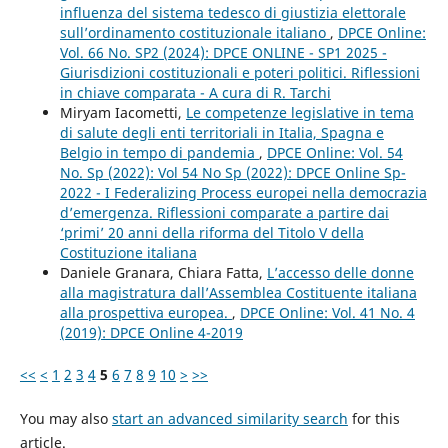
influenza del sistema tedesco di giustizia elettorale
sull’ordinamento costituzionale italiano
,
DPCE Online:
Vol. 66 No. SP2 (2024): DPCE ONLINE - SP1 2025 -
Giurisdizioni costituzionali e poteri politici. Riflessioni
in chiave comparata - A cura di R. Tarchi
Miryam Iacometti,
Le competenze legislative in tema
di salute degli enti territoriali in Italia, Spagna e
Belgio in tempo di pandemia
,
DPCE Online: Vol. 54
No. Sp (2022): Vol 54 No Sp (2022): DPCE Online Sp-
2022 - I Federalizing Process europei nella democrazia
d’emergenza. Riflessioni comparate a partire dai
‘primi’ 20 anni della riforma del Titolo V della
Costituzione italiana
Daniele Granara, Chiara Fatta,
L’accesso delle donne
alla magistratura dall’Assemblea Costituente italiana
alla prospettiva europea.
,
DPCE Online: Vol. 41 No. 4
(2019): DPCE Online 4-2019
<<
<
1
2
3
4
5
6
7
8
9
10
>
>>
You may also
start an advanced similarity search
for this
article.