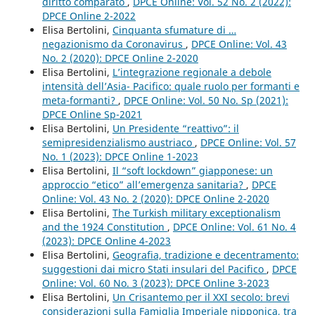
diritto comparato
,
DPCE Online: Vol. 52 No. 2 (2022):
DPCE Online 2-2022
Elisa Bertolini,
Cinquanta sfumature di …
negazionismo da Coronavirus
,
DPCE Online: Vol. 43
No. 2 (2020): DPCE Online 2-2020
Elisa Bertolini,
L’integrazione regionale a debole
intensità dell’Asia- Pacifico: quale ruolo per formanti e
meta-formanti?
,
DPCE Online: Vol. 50 No. Sp (2021):
DPCE Online Sp-2021
Elisa Bertolini,
Un Presidente “reattivo”: il
semipresidenzialismo austriaco
,
DPCE Online: Vol. 57
No. 1 (2023): DPCE Online 1-2023
Elisa Bertolini,
Il “soft lockdown” giapponese: un
approccio “etico” all’emergenza sanitaria?
,
DPCE
Online: Vol. 43 No. 2 (2020): DPCE Online 2-2020
Elisa Bertolini,
The Turkish military exceptionalism
and the 1924 Constitution
,
DPCE Online: Vol. 61 No. 4
(2023): DPCE Online 4-2023
Elisa Bertolini,
Geografia, tradizione e decentramento:
suggestioni dai micro Stati insulari del Pacifico
,
DPCE
Online: Vol. 60 No. 3 (2023): DPCE Online 3-2023
Elisa Bertolini,
Un Crisantemo per il XXI secolo: brevi
considerazioni sulla Famiglia Imperiale nipponica, tra