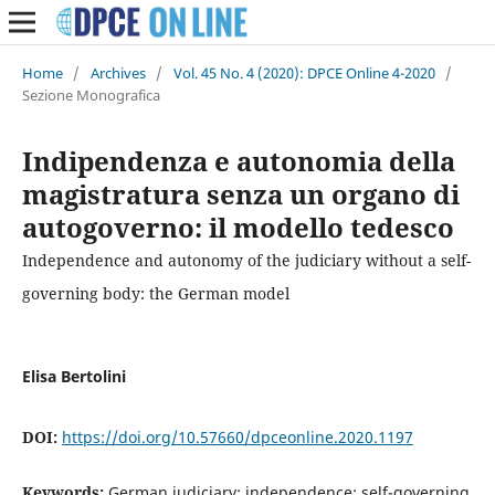
Home
/
Archives
/
Vol. 45 No. 4 (2020): DPCE Online 4-2020
/
Sezione Monografica
Indipendenza e autonomia della
magistratura senza un organo di
autogoverno: il modello tedesco
Independence and autonomy of the judiciary without a self-
governing body: the German model
Elisa Bertolini
DOI:
https://doi.org/10.57660/dpceonline.2020.1197
Keywords:
German judiciary; independence; self-governing