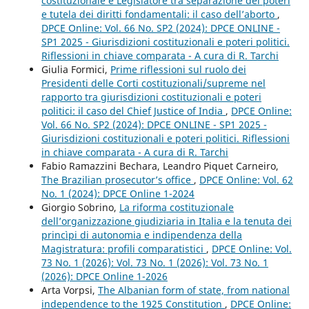
costituzionale e Legislatore tra separazione dei poteri
e tutela dei diritti fondamentali: il caso dell’aborto
,
DPCE Online: Vol. 66 No. SP2 (2024): DPCE ONLINE -
SP1 2025 - Giurisdizioni costituzionali e poteri politici.
Riflessioni in chiave comparata - A cura di R. Tarchi
Giulia Formici,
Prime riflessioni sul ruolo dei
Presidenti delle Corti costituzionali/supreme nel
rapporto tra giurisdizioni costituzionali e poteri
politici: il caso del Chief Justice of India
,
DPCE Online:
Vol. 66 No. SP2 (2024): DPCE ONLINE - SP1 2025 -
Giurisdizioni costituzionali e poteri politici. Riflessioni
in chiave comparata - A cura di R. Tarchi
Fabio Ramazzini Bechara, Leandro Piquet Carneiro,
The Brazilian prosecutor’s office
,
DPCE Online: Vol. 62
No. 1 (2024): DPCE Online 1-2024
Giorgio Sobrino,
La riforma costituzionale
dell’organizzazione giudiziaria in Italia e la tenuta dei
princìpi di autonomia e indipendenza della
Magistratura: profili comparatistici
,
DPCE Online: Vol.
73 No. 1 (2026): Vol. 73 No. 1 (2026): Vol. 73 No. 1
(2026): DPCE Online 1-2026
Arta Vorpsi,
The Albanian form of state, from national
independence to the 1925 Constitution
,
DPCE Online: