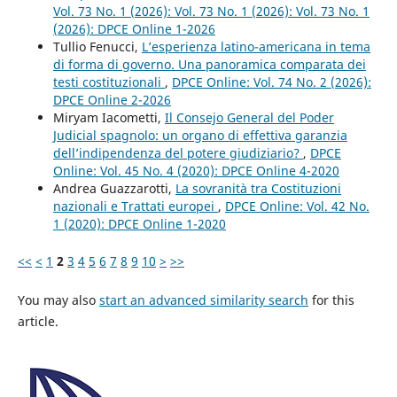
Vol. 73 No. 1 (2026): Vol. 73 No. 1 (2026): Vol. 73 No. 1
(2026): DPCE Online 1-2026
Tullio Fenucci,
L’esperienza latino-americana in tema
di forma di governo. Una panoramica comparata dei
testi costituzionali
,
DPCE Online: Vol. 74 No. 2 (2026):
DPCE Online 2-2026
Miryam Iacometti,
Il Consejo General del Poder
Judicial spagnolo: un organo di effettiva garanzia
dell’indipendenza del potere giudiziario?
,
DPCE
Online: Vol. 45 No. 4 (2020): DPCE Online 4-2020
Andrea Guazzarotti,
La sovranità tra Costituzioni
nazionali e Trattati europei
,
DPCE Online: Vol. 42 No.
1 (2020): DPCE Online 1-2020
<<
<
1
2
3
4
5
6
7
8
9
10
>
>>
You may also
start an advanced similarity search
for this
article.