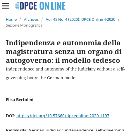
Home
/
Archives
/
Vol. 45 No. 4 (2020): DPCE Online 4-2020
/
Sezione Monografica
Indipendenza e autonomia della
magistratura senza un organo di
autogoverno: il modello tedesco
Independence and autonomy of the judiciary without a self-
governing body: the German model
Elisa Bertolini
DOI:
https://doi.org/10.57660/dpceonline.2020.1197
Keywords:
German judiciary; independence; self-governing