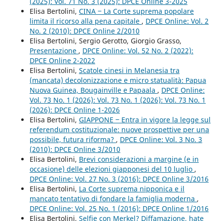
(2025): Vol. 71 No. 3 (2025): DPCE Online 3-2025
Elisa Bertolini,
CINA ‒ La Corte suprema popolare
limita il ricorso alla pena capitale
,
DPCE Online: Vol. 2
No. 2 (2010): DPCE Online 2/2010
Elisa Bertolini, Sergio Gerotto, Giorgio Grasso,
Presentazione
,
DPCE Online: Vol. 52 No. 2 (2022):
DPCE Online 2-2022
Elisa Bertolini,
Scatole cinesi in Melanesia tra
(mancata) decolonizzazione e micro statualità: Papua
Nuova Guinea, Bougainville e Papaala
,
DPCE Online:
Vol. 73 No. 1 (2026): Vol. 73 No. 1 (2026): Vol. 73 No. 1
(2026): DPCE Online 1-2026
Elisa Bertolini,
GIAPPONE ‒ Entra in vigore la legge sul
referendum costituzionale: nuove prospettive per una
possibile, futura riforma?
,
DPCE Online: Vol. 3 No. 3
(2010): DPCE Online 3/2010
Elisa Bertolini,
Brevi considerazioni a margine (e in
occasione) delle elezioni giapponesi del 10 luglio
,
DPCE Online: Vol. 27 No. 3 (2016): DPCE Online 3/2016
Elisa Bertolini,
La Corte suprema nipponica e il
mancato tentativo di fondare la famiglia moderna
,
DPCE Online: Vol. 25 No. 1 (2016): DPCE Online 1/2016
Elisa Bertolini,
Selfie con Merkel? Diffamazione, hate