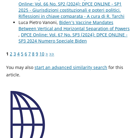
Online: Vol. 66 No. SP2 (2024): DPCE ONLINE - SP1
2025 - Giurisdizioni costituzionali e poteri politici.
Riflessioni in chiave comparata - A cura di R. Tarchi
Luca Pietro Vanoni,
Biden’s Vaccine Mandates
Between Vertical and Horizontal Separation of Powers
,
DPCE Online: Vol. 67 No. SP3 (2024): DPCE ONLINE -
SP3 2024 Numero Speciale Biden
1
2
3
4
5
6
7
8
9
10
>
>>
You may also
start an advanced similarity search
for this
article.