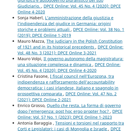
giuridico e autogoverno pluralistico del suo
Giudiziario.
,
DPCE Online: Vol. 45 No. 4 (2020): DPCE
Online 4-2020
Sonja Haberl,
L’amministrazione della giustizia e
l’indipendenza del giudice in Germania: origini
storiche e problemi attuali
,
DPCE Online: Vol. 38 No. 1
(2019): DPCE Online 1-2019
Mauro Mazza,
The judiciary in the Polish Constitution
of 1921 and in its historical precedents
,
DPCE Online:
Vol. 48 No. 3 (2021): DPCE Online 3-2021
Mauro Volpi,
Il governo autonomo della magistratura:
una situazione complessa e dinamica
,
DPCE Online:
Vol. 45 No. 4 (2020): DPCE Online 4-2020
Cristina Fasone,
I fiscal council nell’Eurozona, tra
indipendenza e rafforzamento dell’accountability
democratica: i casi irlandese, italiano e spagnolo in
prospettiva comparata
,
DPCE Online: Vol. 47 No. 2
(2021): DPCE Online 2-2021
Enrico Grosso,
Quello che resta. La forma di governo
dopo l’emergenza: post hoc ergo propter hoc?
,
DPCE
Online: Vol. 57 No. 1 (2023): DPCE Online 1-2023
Antonia Baraggia ,
Tensioni e torsioni nel rapporto tra
Corti e Legislatori: i casi di Mongolia e Israele
,
DPCE