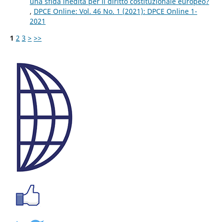
una sfida inedita per il diritto costituzionale europeo?
,
DPCE Online: Vol. 46 No. 1 (2021): DPCE Online 1-
2021
1
2
3
>
>>