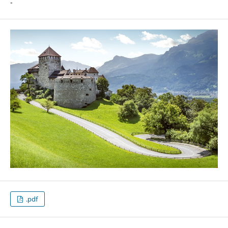
-
.pdf