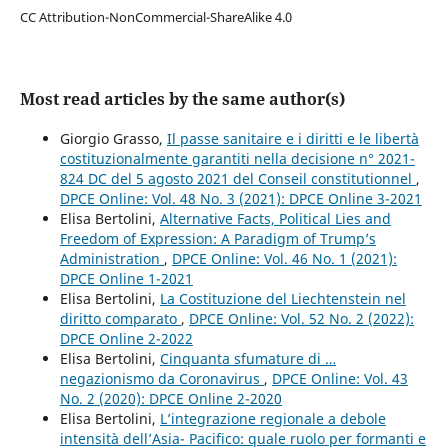
CC Attribution-NonCommercial-ShareAlike 4.0
Most read articles by the same author(s)
Giorgio Grasso,
Il passe sanitaire e i diritti e le libertà
costituzionalmente garantiti nella decisione n° 2021-
824 DC del 5 agosto 2021 del Conseil constitutionnel
,
DPCE Online: Vol. 48 No. 3 (2021): DPCE Online 3-2021
Elisa Bertolini,
Alternative Facts, Political Lies and
Freedom of Expression: A Paradigm of Trump’s
Administration
,
DPCE Online: Vol. 46 No. 1 (2021):
DPCE Online 1-2021
Elisa Bertolini,
La Costituzione del Liechtenstein nel
diritto comparato
,
DPCE Online: Vol. 52 No. 2 (2022):
DPCE Online 2-2022
Elisa Bertolini,
Cinquanta sfumature di …
negazionismo da Coronavirus
,
DPCE Online: Vol. 43
No. 2 (2020): DPCE Online 2-2020
Elisa Bertolini,
L’integrazione regionale a debole
intensità dell’Asia- Pacifico: quale ruolo per formanti e