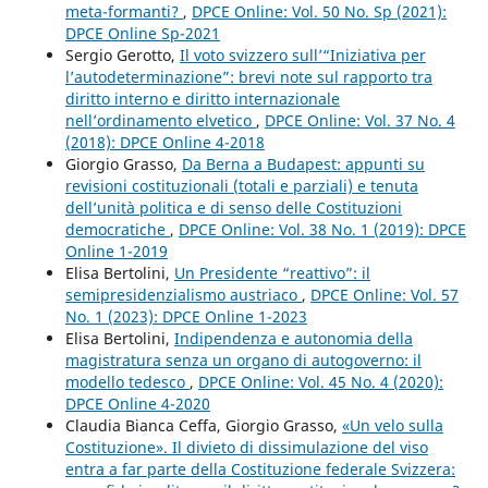
meta-formanti?
,
DPCE Online: Vol. 50 No. Sp (2021):
DPCE Online Sp-2021
Sergio Gerotto,
Il voto svizzero sull’“Iniziativa per
l’autodeterminazione”: brevi note sul rapporto tra
diritto interno e diritto internazionale
nell’ordinamento elvetico
,
DPCE Online: Vol. 37 No. 4
(2018): DPCE Online 4-2018
Giorgio Grasso,
Da Berna a Budapest: appunti su
revisioni costituzionali (totali e parziali) e tenuta
dell’unità politica e di senso delle Costituzioni
democratiche
,
DPCE Online: Vol. 38 No. 1 (2019): DPCE
Online 1-2019
Elisa Bertolini,
Un Presidente “reattivo”: il
semipresidenzialismo austriaco
,
DPCE Online: Vol. 57
No. 1 (2023): DPCE Online 1-2023
Elisa Bertolini,
Indipendenza e autonomia della
magistratura senza un organo di autogoverno: il
modello tedesco
,
DPCE Online: Vol. 45 No. 4 (2020):
DPCE Online 4-2020
Claudia Bianca Ceffa, Giorgio Grasso,
«Un velo sulla
Costituzione». Il divieto di dissimulazione del viso
entra a far parte della Costituzione federale Svizzera: