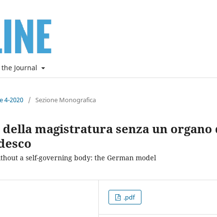
 the Journal
ne 4-2020
/
Sezione Monografica
della magistratura senza un organo 
edesco
thout a self-governing body: the German model
.pdf