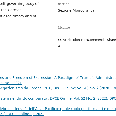
 self-governing body of
Section
th the German
Sezione Monografica
tic legitimacy and of
License
CC Attribution-NonCommercial-Share
4.0
l Lies and Freedom of Expression: A Paradigm of Trump’s Administra
Online 1-2021
negazionismo da Coronavirus
,
DPCE Online: Vol. 43 No. 2 (2020): 
nstein nel diritto comparato
,
DPCE Online: Vol. 52 No. 2 (2022): DP
ebole intensità dell’Asia- Pacifico: quale ruolo per formanti e meta
021): DPCE Online Sp-2021