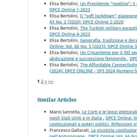
Elisa Bertolini,
Un Presidente “reattivo”: i
DPCE Online 1-2023
Elisa Bertolini,
Il “soft lockdown” giappone
43 No. 2 (2020): DPCE Online 2-2020
Elisa Bertolini,
The Turkish military excep
DPCE Online 4-2023
Elisa Bertolini,
Geografia, tradizione e dec
Online: Vol. 60 No. 3 (2023): DPCE Online 
Elisa Bertolini,
Un Crisantemo per il XXI se
abdicazione e successione femminile
,
DPC
Elisa Bertolini,
The Affordable Connectivit
(2024): DPCE ONLINE - SP3 2024 Numero S
1
2
>
>>
Similar Articles
Mario Iannella,
Le Corti e le leggi elettor
negli Stati Uniti e in Italia
,
DPCE Online: Vo
costituzionali e poteri politici. Riflessioni
Francesco Gallarati,
La giustizia costituzio
nell’Antropocene
,
DPCE Online: Vol. 66 No