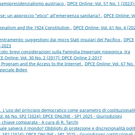
l semipresidenzialismo austriaco
,
DPCE Online: Vol. 57 No. 1 (2023):
se: un approccio “etico” all’emergenza sanitaria?
,
DPCE Online: Vo
tionalism and the 1924 Constitution
,
DPCE Online: Vol. 61 No. 4 (20
entramento: suggestioni dai micro Stati insulari del Pacifico
,
DPCE
3-2023
colo: brevi considerazioni sulla Famiglia Imperiale nipponica, tra
E Online: Vol. 30 No. 2 (2017): DPCE Online 2-2017
y Program and the Access to the Internet
,
DPCE Online: Vol. 67 No.
peciale Biden
ali. L’uso del principio democratico come parametro di costituzionali
l. 66 No. SP2 (2024): DPCE ONLINE - SP1 2025 - Giurisdizioni
 in chiave comparata - A cura di R. Tarchi
nale salverà il mondo? Obblighi di protezione e discrezionalità poli
. SP2 (2024): DPCE ONLINE - SP1 2025 - Giurisdizioni costituzionali 