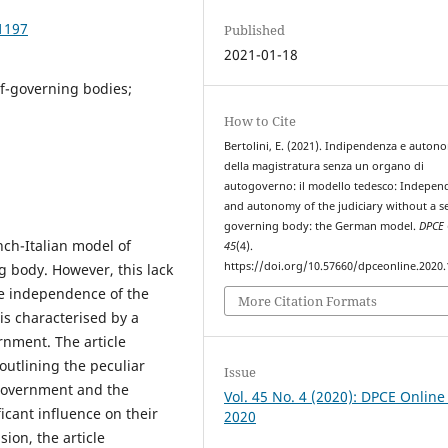
1197
Published
2021-01-18
f-governing bodies;
.
How to Cite
Bertolini, E. (2021). Indipendenza e auton
della magistratura senza un organo di
autogoverno: il modello tedesco: Indepen
and autonomy of the judiciary without a se
governing body: the German model.
DPCE 
ch-Italian model of
45
(4).
https://doi.org/10.57660/dpceonline.2020
g body. However, this lack
he independence of the
More Citation Formats
is characterised by a
ernment. The article
outlining the peculiar
Issue
-government and the
Vol. 45 No. 4 (2020): DPCE Online
cant influence on their
2020
ion, the article