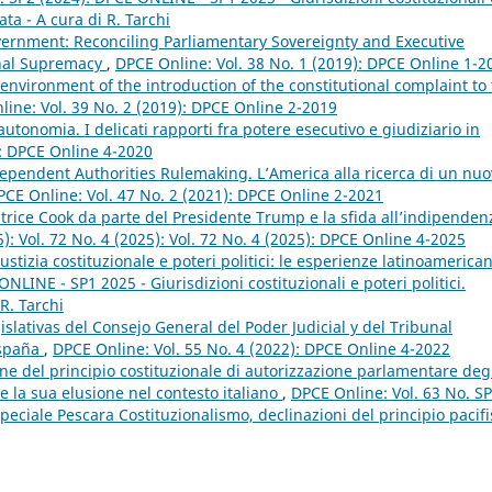
ata - A cura di R. Tarchi
ernment: Reconciling Parliamentary Sovereignty and Executive
onal Supremacy
,
DPCE Online: Vol. 38 No. 1 (2019): DPCE Online 1-2
 environment of the introduction of the constitutional complaint to
ine: Vol. 39 No. 2 (2019): DPCE Online 2-2019
tonomia. I delicati rapporti fra potere esecutivo e giudiziario in
): DPCE Online 4-2020
dependent Authorities Rulemaking. L’America alla ricerca di un nu
PCE Online: Vol. 47 No. 2 (2021): DPCE Online 2-2021
trice Cook da parte del Presidente Trump e la sfida all’indipenden
): Vol. 72 No. 4 (2025): Vol. 72 No. 4 (2025): DPCE Online 4-2025
iustizia costituzionale e poteri politici: le esperienze latinoameric
NLINE - SP1 2025 - Giurisdizioni costituzionali e poteri politici.
R. Tarchi
slativas del Consejo General del Poder Judicial y del Tribunal
España
,
DPCE Online: Vol. 55 No. 4 (2022): DPCE Online 4-2022
ne del principio costituzionale di autorizzazione parlamentare deg
e la sua elusione nel contesto italiano
,
DPCE Online: Vol. 63 No. S
ciale Pescara Costituzionalismo, declinazioni del principio pacifi