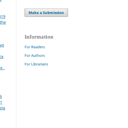
Make a Submission
019
 the
Information
ovo
For Readers
For Authors
za
For Librarians
ane
,
li
P1
sta