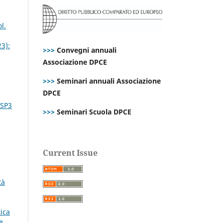
l.
23):
>>>
Convegni annuali
Associazione DPCE
>>>
Seminari annuali Associazione
DPCE
 SP3
>>>
Seminari Scuola DPCE
Current Issue
tà
tica
e