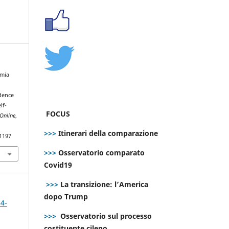
omia
dence
lf-
FOCUS
Online
,
>>>
Itinerari della comparazione
.1197
>>>
Osservatorio comparato
Covid19
>>>
La transizione: l’America
dopo Trump
 4-
>>>
Osservatorio sul processo
costituente cileno