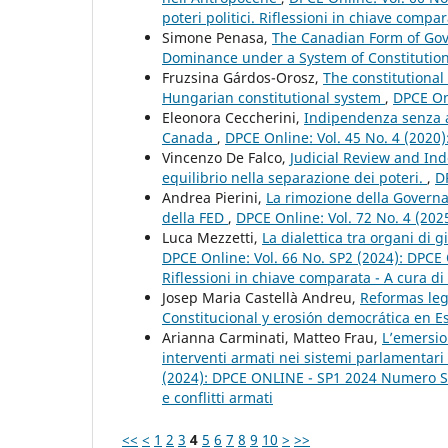
poteri politici. Riflessioni in chiave compar
Simone Penasa,
The Canadian Form of Gov
Dominance under a System of Constituti
Fruzsina Gárdos-Orosz,
The constitutional
Hungarian constitutional system
,
DPCE Onl
Eleonora Ceccherini,
Indipendenza senza au
Canada
,
DPCE Online: Vol. 45 No. 4 (2020
Vincenzo De Falco,
Judicial Review and In
equilibrio nella separazione dei poteri.
,
D
Andrea Pierini,
La rimozione della Governa
della FED
,
DPCE Online: Vol. 72 No. 4 (2025
Luca Mezzetti,
La dialettica tra organi di g
DPCE Online: Vol. 66 No. SP2 (2024): DPCE O
Riflessioni in chiave comparata - A cura di 
Josep Maria Castellà Andreu,
Reformas legi
Constitucional y erosión democrática en 
Arianna Carminati, Matteo Frau,
L’emersio
interventi armati nei sistemi parlamentari 
(2024): DPCE ONLINE - SP1 2024 Numero Spe
e conflitti armati
<<
<
1
2
3
4
5
6
7
8
9
10
>
>>