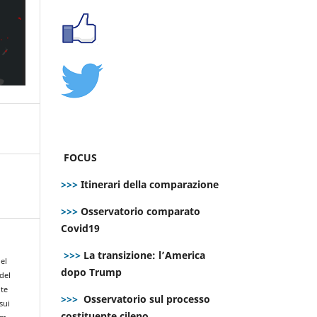
FOCUS
>>>
Itinerari della comparazione
>>>
Osservatorio comparato
Covid19
>>>
La transizione: l’America
del
dopo Trump
 del
ote
>>>
Osservatorio sul processo
sui
costituente cileno