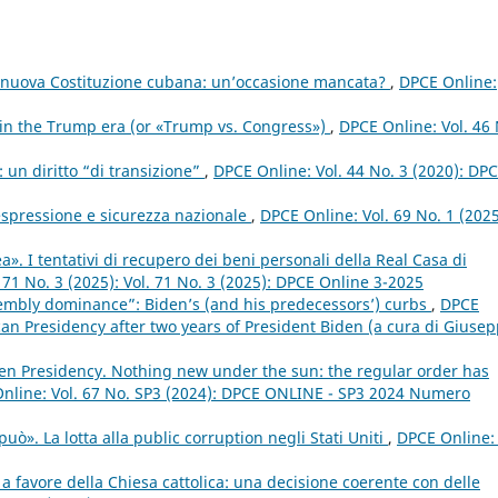
la nuova Costituzione cubana: un’occasione mancata?
,
DPCE Online:
 in the Trump era (or «Trump vs. Congress»)
,
DPCE Online: Vol. 46 
: un diritto “di transizione”
,
DPCE Online: Vol. 44 No. 3 (2020): DP
 espressione e sicurezza nazionale
,
DPCE Online: Vol. 69 No. 1 (2025
». I tentativi di recupero dei beni personali della Real Casa di
 71 No. 3 (2025): Vol. 71 No. 3 (2025): DPCE Online 3-2025
embly dominance”: Biden’s (and his predecessors’) curbs
,
DPCE
can Presidency after two years of President Biden (a cura di Giuse
en Presidency. Nothing new under the sun: the regular order has
nline: Vol. 67 No. SP3 (2024): DPCE ONLINE - SP3 2024 Numero
ò». La lotta alla public corruption negli Stati Uniti
,
DPCE Online: 
 a favore della Chiesa cattolica: una decisione coerente con delle