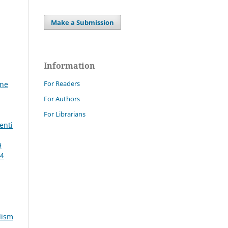
Make a Submission
Information
For Readers
ine
For Authors
For Librarians
enti
9
24
lism