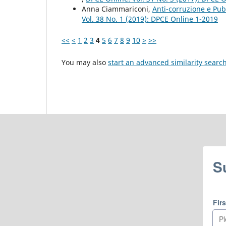
Anna Ciammariconi,
Anti-corruzione e Pu
Vol. 38 No. 1 (2019): DPCE Online 1-2019
<<
<
1
2
3
4
5
6
7
8
9
10
>
>>
You may also
start an advanced similarity searc