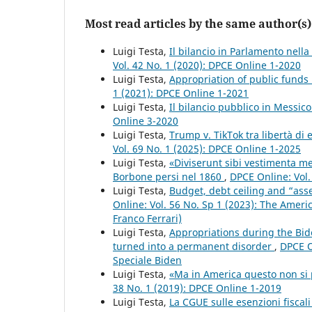
Most read articles by the same author(s)
Luigi Testa,
Il bilancio in Parlamento nel
Vol. 42 No. 1 (2020): DPCE Online 1-2020
Luigi Testa,
Appropriation of public funds
1 (2021): DPCE Online 1-2021
Luigi Testa,
Il bilancio pubblico in Messico
Online 3-2020
Luigi Testa,
Trump v. TikTok tra libertà di
Vol. 69 No. 1 (2025): DPCE Online 1-2025
Luigi Testa,
«Diviserunt sibi vestimenta mea
Borbone persi nel 1860
,
DPCE Online: Vol.
Luigi Testa,
Budget, debt ceiling and “ass
Online: Vol. 56 No. Sp 1 (2023): The Ameri
Franco Ferrari)
Luigi Testa,
Appropriations during the Bid
turned into a permanent disorder
,
DPCE O
Speciale Biden
Luigi Testa,
«Ma in America questo non si pu
38 No. 1 (2019): DPCE Online 1-2019
Luigi Testa,
La CGUE sulle esenzioni fiscali