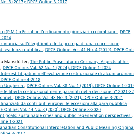
 No. 3 (2017): DPCE Online 3-2017
ero (P.M.) o Fiscal nell’ordinamento giudiziario colombiano
,
DPCE
1-2024
 pronuncia sull’illegittimità della proroga di una concessione
 di evidenza pubblica
,
DPCE Online: Vol. 41 No. 4 (2019): DPCE Onl
rco Mansdörfer,
The Public Prosecutor in Germany. Aspects of his
s
,
DPCE Online: Vol. 62 No. 1 (2024): DPCE Online 1-2024
c Interest Litigation nell’evoluzione costituzionale di alcuni ordinam
: DPCE Online 4-2018
e in Ungheria
,
DPCE Online: Vol. 38 No. 1 (2019): DPCE Online 1-201
ti e le libertà costituzionalmente garantiti nella decisione n° 2021-8
tionnel
,
DPCE Online: Vol. 48 No. 3 (2021): DPCE Online 3-2021
finanziati da contributi europei: le eccezioni alla gara pubblica
E Online: Vol. 44 No. 3 (2020): DPCE Online 3-2020
 goals: sustainable cities and public regeneration perspectives
,
nline 1-2021
Canadian Constitutional Interpretation and Public Meaning Origina
Online 3-2017