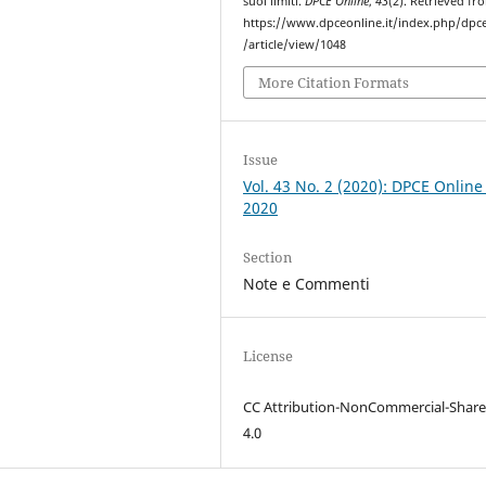
suoi limiti.
DPCE Online
,
43
(2). Retrieved fr
https://www.dpceonline.it/index.php/dpc
/article/view/1048
More Citation Formats
Issue
Vol. 43 No. 2 (2020): DPCE Online
2020
Section
Note e Commenti
License
CC Attribution-NonCommercial-Share
4.0