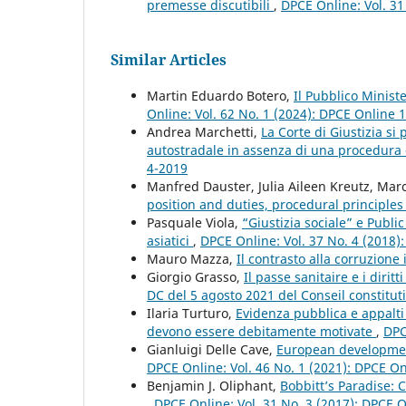
premesse discutibili
,
DPCE Online: Vol. 31
Similar Articles
Martin Eduardo Botero,
Il Pubblico Minist
Online: Vol. 62 No. 1 (2024): DPCE Online 
Andrea Marchetti,
La Corte di Giustizia si
autostradale in assenza di una procedura
4-2019
Manfred Dauster, Julia Aileen Kreutz, Ma
position and duties, procedural principle
Pasquale Viola,
“Giustizia sociale” e Publi
asiatici
,
DPCE Online: Vol. 37 No. 4 (2018)
Mauro Mazza,
Il contrasto alla corruzion
Giorgio Grasso,
Il passe sanitaire e i dirit
DC del 5 agosto 2021 del Conseil constitu
Ilaria Turturo,
Evidenza pubblica e appalti 
devono essere debitamente motivate
,
DPC
Gianluigi Delle Cave,
European development
DPCE Online: Vol. 46 No. 1 (2021): DPCE O
Benjamin J. Oliphant,
Bobbitt’s Paradise: 
,
DPCE Online: Vol. 31 No. 3 (2017): DPCE 