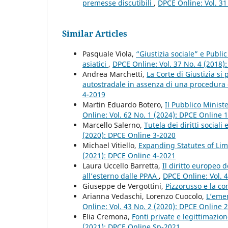
premesse discutibili
,
DPCE Online: Vol. 31
Similar Articles
Pasquale Viola,
“Giustizia sociale” e Publi
asiatici
,
DPCE Online: Vol. 37 No. 4 (2018)
Andrea Marchetti,
La Corte di Giustizia si
autostradale in assenza di una procedura
4-2019
Martin Eduardo Botero,
Il Pubblico Minist
Online: Vol. 62 No. 1 (2024): DPCE Online 
Marcello Salerno,
Tutela dei diritti social
(2020): DPCE Online 3-2020
Michael Vitiello,
Expanding Statutes of Limi
(2021): DPCE Online 4-2021
Laura Uccello Barretta,
Il diritto europeo de
all’esterno dalle PPAA
,
DPCE Online: Vol. 
Giuseppe de Vergottini,
Pizzorusso e la c
Arianna Vedaschi, Lorenzo Cuocolo,
L’emer
Online: Vol. 43 No. 2 (2020): DPCE Online 
Elia Cremona,
Fonti private e legittimazio
(2021): DPCE Online Sp-2021