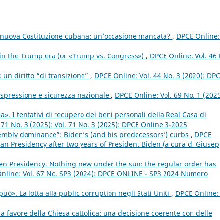
la nuova Costituzione cubana: un’occasione mancata?
,
DPCE Online:
 in the Trump era (or «Trump vs. Congress»)
,
DPCE Online: Vol. 46 
: un diritto “di transizione”
,
DPCE Online: Vol. 44 No. 3 (2020): DP
 espressione e sicurezza nazionale
,
DPCE Online: Vol. 69 No. 1 (2025
». I tentativi di recupero dei beni personali della Real Casa di
 71 No. 3 (2025): Vol. 71 No. 3 (2025): DPCE Online 3-2025
embly dominance”: Biden’s (and his predecessors’) curbs
,
DPCE
can Presidency after two years of President Biden (a cura di Giuse
en Presidency. Nothing new under the sun: the regular order has
nline: Vol. 67 No. SP3 (2024): DPCE ONLINE - SP3 2024 Numero
ò». La lotta alla public corruption negli Stati Uniti
,
DPCE Online: 
 a favore della Chiesa cattolica: una decisione coerente con delle