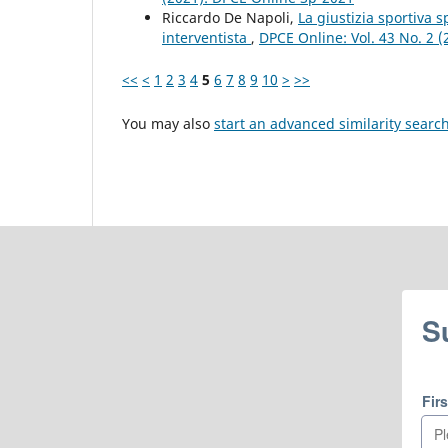
Riccardo De Napoli,
La giustizia sportiva s
interventista
,
DPCE Online: Vol. 43 No. 2 
<<
<
1
2
3
4
5
6
7
8
9
10
>
>>
You may also
start an advanced similarity searc