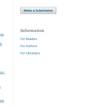
Make a Submission
Information
ne:
For Readers
ti
For Authors
For Librarians
ico
,
:
emi