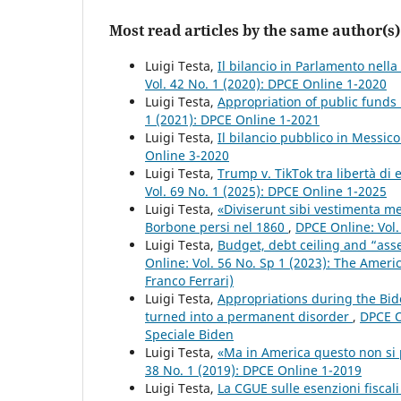
Most read articles by the same author(s)
Luigi Testa,
Il bilancio in Parlamento nel
Vol. 42 No. 1 (2020): DPCE Online 1-2020
Luigi Testa,
Appropriation of public funds
1 (2021): DPCE Online 1-2021
Luigi Testa,
Il bilancio pubblico in Messico
Online 3-2020
Luigi Testa,
Trump v. TikTok tra libertà di
Vol. 69 No. 1 (2025): DPCE Online 1-2025
Luigi Testa,
«Diviserunt sibi vestimenta mea
Borbone persi nel 1860
,
DPCE Online: Vol.
Luigi Testa,
Budget, debt ceiling and “ass
Online: Vol. 56 No. Sp 1 (2023): The Ameri
Franco Ferrari)
Luigi Testa,
Appropriations during the Bid
turned into a permanent disorder
,
DPCE O
Speciale Biden
Luigi Testa,
«Ma in America questo non si pu
38 No. 1 (2019): DPCE Online 1-2019
Luigi Testa,
La CGUE sulle esenzioni fiscali