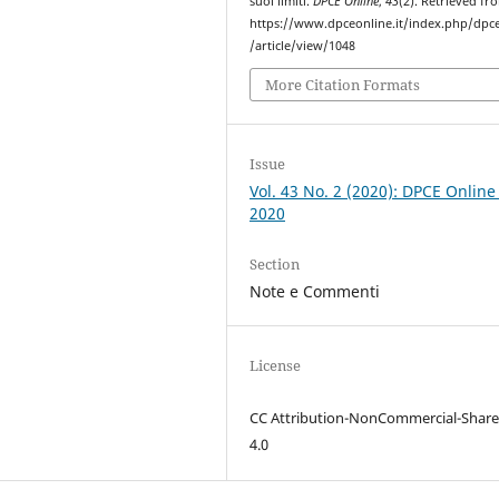
suoi limiti.
DPCE Online
,
43
(2). Retrieved fr
https://www.dpceonline.it/index.php/dpc
/article/view/1048
More Citation Formats
Issue
Vol. 43 No. 2 (2020): DPCE Online
2020
Section
Note e Commenti
License
CC Attribution-NonCommercial-Share
4.0