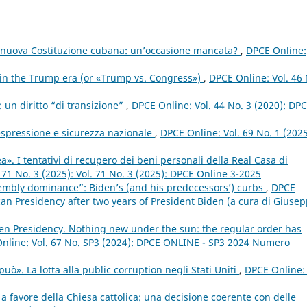
la nuova Costituzione cubana: un’occasione mancata?
,
DPCE Online:
 in the Trump era (or «Trump vs. Congress»)
,
DPCE Online: Vol. 46 
: un diritto “di transizione”
,
DPCE Online: Vol. 44 No. 3 (2020): DP
 espressione e sicurezza nazionale
,
DPCE Online: Vol. 69 No. 1 (2025
». I tentativi di recupero dei beni personali della Real Casa di
 71 No. 3 (2025): Vol. 71 No. 3 (2025): DPCE Online 3-2025
embly dominance”: Biden’s (and his predecessors’) curbs
,
DPCE
can Presidency after two years of President Biden (a cura di Giuse
en Presidency. Nothing new under the sun: the regular order has
nline: Vol. 67 No. SP3 (2024): DPCE ONLINE - SP3 2024 Numero
ò». La lotta alla public corruption negli Stati Uniti
,
DPCE Online: 
 a favore della Chiesa cattolica: una decisione coerente con delle