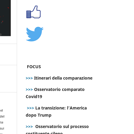
FOCUS
>>>
Itinerari della comparazione
>>>
Osservatorio comparato
Covid19
>>>
La transizione: l’America
del
dopo Trump
 del
ote
>>>
Osservatorio sul processo
sui
costituente cileno