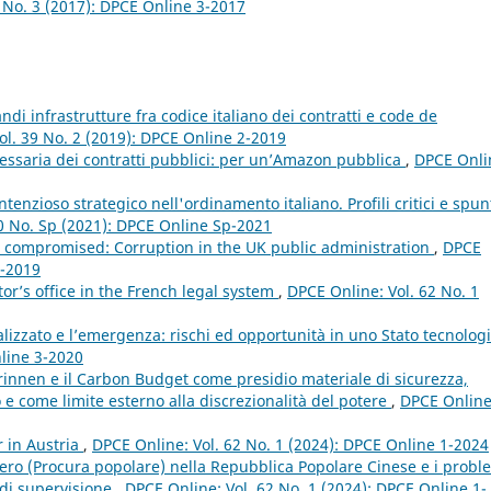
 No. 3 (2017): DPCE Online 3-2017
andi infrastrutture fra codice italiano dei contratti e code de
ol. 39 No. 2 (2019): DPCE Online 2-2019
cessaria dei contratti pubblici: per un’Amazon pubblica
,
DPCE Onli
ontenzioso strategico nell'ordinamento italiano. Profili critici e spun
0 No. Sp (2021): DPCE Online Sp-2021
 compromised: Corruption in the UK public administration
,
DPCE
1-2019
or’s office in the French legal system
,
DPCE Online: Vol. 62 No. 1
ralizzato e l’emergenza: rischi ed opportunità in uno Stato tecnolog
nline 3-2020
innen e il Carbon Budget come presidio materiale di sicurezza,
o e come limite esterno alla discrezionalità del potere
,
DPCE Online
r in Austria
,
DPCE Online: Vol. 62 No. 1 (2024): DPCE Online 1-2024
stero (Procura popolare) nella Repubblica Popolare Cinese e i probl
 di supervisione
,
DPCE Online: Vol. 62 No. 1 (2024): DPCE Online 1-