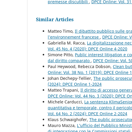
premesse discutibili
,
DPCE Online: Vol. 31
Similar Articles
Matteo Timo,
Il dibattito pubblico sulle gr
l’environnement francese
,
DPCE Online: V
Gabriella M. Racca,
La digitalizzazione ne
Vol. 45 No. 4 (2020): DPCE Online 4-2020
Simone Pitto,
Public interest litigation e c
dal diritto comparato
,
DPCE Online: Vol. 5
Paul Heywood, Rebecca Dobson,
Clean but
Online: Vol. 38 No. 1 (2019): DPCE Online 
Johan Dechepy-Tellier,
The public prosecut
(2024): DPCE Online 1-2024
Matteo Trapani,
Il diritto di accesso gene
DPCE Online: Vol. 44 No. 3 (2020): DPCE O
Michele Carducci,
La sentenza KlimaSenior
quantitativa e temporale, contro il pericol
Vol. 64 No. 2 (2024): DPCE Online 2-2024
Klaus Schwaighofer,
The public prosecuto
Mauro Mazza,
L’ufficio del Pubblico Mini
di integrazione con le Commissioni statali