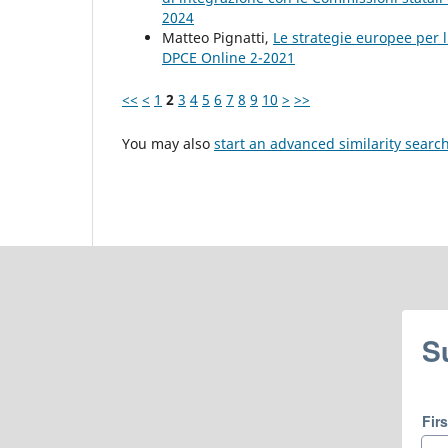
2024
Matteo Pignatti,
Le strategie europee per l
DPCE Online 2-2021
<<
<
1
2
3
4
5
6
7
8
9
10
>
>>
You may also
start an advanced similarity searc